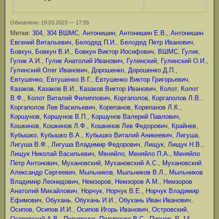
Обновлено: 19.03.2023 — 17:55
Метки:
304
,
304 ВШМС
,
Антонишин
,
Антонишин Е.В.
,
Антонишин
Евгений Витальевич
,
Белодед П.И.
,
Белодед Петр Иванович
,
Бовкун
,
Бовкун В.И.
,
Бовкун Виктор Иосифович
,
ВШМС
,
Гулик
,
Гулик А.И.
,
Гулик Анатолий Иванович
,
Гулинский
,
Гулинский О.И.
,
Гулинский Олег Иванович
,
Дорошенко
,
Дорошенко Д.П.
,
Евтушенко
,
Евтушенко В.Г.
,
Евтушенко Виктор Григорьевич
,
Казаков
,
Казаков В.И.
,
Казаков Виктор Иванович
,
Колот
,
Колот
В.Ф.
,
Колот Виталий Филиппович
,
Коргаполов
,
Коргаполов Л.В.
,
Коргаполов Лев Васильевич
,
Корепанов
,
Корепанов Л.К.
,
Коршунов
,
Коршунов В.П.
,
Коршунов Валерий Павлович
,
Кошкинов
,
Кошкинов Л.Ф.
,
Кошкинов Лев Федорович
,
Крайнев
,
Кубышко
,
Кубышко В.А.
,
Кубышко Виталий Аникеевич
,
Лигуша
,
Лигуша В.Ф.
,
Лигуша Владимир Федорович
,
Лищук
,
Лищук Н.В.
,
Лищук Николай Васильевич
,
Меняйло
,
Меняйло П.А.
,
Меняйло
Петр Антонович
,
Мухановский
,
Мухановский А.С.
,
Мухановский
Александр Сергеевич
,
Мыльников
,
Мыльников В.Л.
,
Мыльников
Владимир Леонидович
,
Немзоров
,
Немзоров А.М.
,
Немзоров
Анатолий Михайлович
,
Норчук
,
Норчук В.Е.
,
Норчук Владимир
Ефимович
,
Обухань
,
Обухань И.И.
,
Обухань Иван Иванович
,
Осипов
,
Осипов И.И.
,
Осипов Игорь Иванович
,
Островский
,
Островский А.В.
,
Пилипенко
,
Пилипенко В.С.
,
Пионер
,
Р–14
,