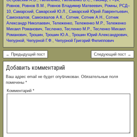
Ровнов
,
Ровнов В.М.
,
Ровнов Владимир Матвеевич
,
Ромны
,
РСД–
10
,
Самарский
,
Самарский Ю.Л.
,
Самарский Юрий Лаврентьевич
,
Самохвалов
,
Самохвалов А.К.
,
Сотник
,
Сотник А.Н.
,
Сотник
Александр Николаевич
,
Тележенко
,
Тележенко М.Р.
,
Тележенко
Михаил Романович
,
Тесленко
,
Тесленко М.Р.
,
Тесленко Михаил
Романович
,
Трошин
,
Трошин Ю.А.
,
Трошин Юрий Александрович
,
Чепурной
,
Чепурной Г.Ф.
,
Чепурной Григорий Филиппович
← Предыдущий пост
Следующий пост →
Добавить комментарий
Ваш адрес email не будет опубликован.
Обязательные поля
помечены
*
Комментарий
*