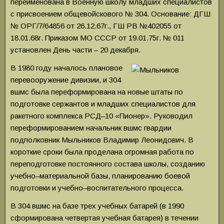
переименована в Военную школу младших специалистов
с присвоением общевойскового № 304. Основание: ДГШ
№ ОРГ/7/64856 от 26.12.67г., ГШ РВ №402055 от
18.01.68г. Приказом МО СССР от 19.01.75г. № 011
установлен День части – 20 декабря.
В 1980 году началось плановое
перевооружение дивизии, и 304
вшмс была переформирована на новые штаты по
подготовке сержантов и младших специалистов для
ракетного комплекса РСД–10 «Пионер». Руководил
переформированием начальник вшмс гвардии
подполковник Мыльников Владимир Леонидович. В
короткие сроки была проделана огромная работа по
переподготовке постоянного состава школы, созданию
учебно–материальной базы, планированию боевой
подготовки и учебно–воспитательного процесса.
В 304 вшмс на базе трех учебных батарей (в 1990
сформирована четвертая учебная батарея) в течении