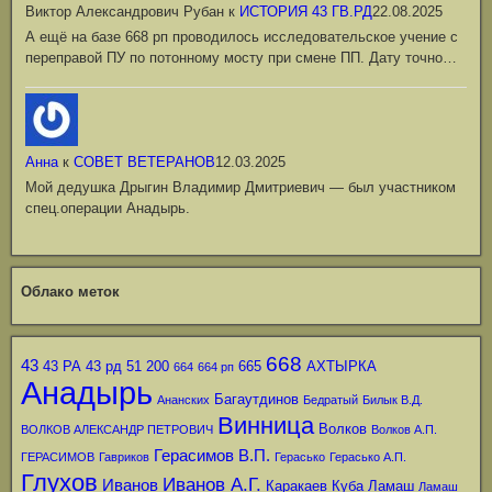
Виктор Александрович Рубан
к
ИСТОРИЯ 43 ГВ.РД
22.08.2025
А ещё на базе 668 рп проводилось исследовательское учение с
переправой ПУ по потонному мосту при смене ПП. Дату точно…
Анна
к
СОВЕТ ВЕТЕРАНОВ
12.03.2025
Мой дедушка Дрыгин Владимир Дмитриевич — был участником
спец.операции Анадырь.
Облако меток
668
43
43 РА
43 рд
51
200
665
АХТЫРКА
664
664 рп
Анадырь
Багаутдинов
Ананских
Бедратый
Билык В.Д.
Винница
Волков
ВОЛКОВ АЛЕКСАНДР ПЕТРОВИЧ
Волков А.П.
Герасимов В.П.
ГЕРАСИМОВ
Гавриков
Герасько
Герасько А.П.
Глухов
Иванов А.Г.
Иванов
Каракаев
Куба
Ламаш
Ламаш