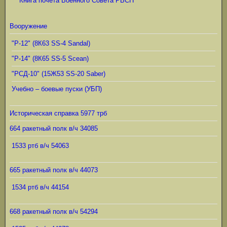
Книга почета Военного Совета РВСН
Вооружение
"Р-12" (8К63 SS-4 Sandal)
"Р-14" (8К65 SS-5 Scean)
"РСД-10" (15Ж53 SS-20 Saber)
Учебно – боевые пуски (УБП)
Историческая справка 5977 трб
664 ракетный полк в/ч 34085
1533 ртб в/ч 54063
665 ракетный полк в/ч 44073
1534 ртб в/ч 44154
668 ракетный полк в/ч 54294