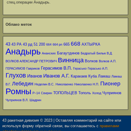
спец.операции Анадырь.
Облако меток
668
43
43 РА
43 рд
51
200
665
АХТЫРКА
664
664 рп
Анадырь
Багаутдинов
Ананских
Бедратый
Билык В.Д.
Винница
Волков
ВОЛКОВ АЛЕКСАНДР ПЕТРОВИЧ
Волков А.П.
Герасимов В.П.
ГЕРАСИМОВ
Гавриков
Герасько
Герасько А.П.
Глухов
Иванов А.Г.
Иванов
Каракаев
Куба
Ламаш
Ламаш
Пионер
Лебедин
В.Г.
Неделин В.С.
Николаенко
Николаенко Н.П.
Ромны
ТОПОЛЬЦЕВ
Тополь
Чуприянов
Р–14
Свирин
Холод
Чуприянов В.Л.
Шадрин
43 ракетная дивизия © 2023 | Оставляя комментарий на сайте или
используя форму обратной связи, вы соглашаетесь с
правилами