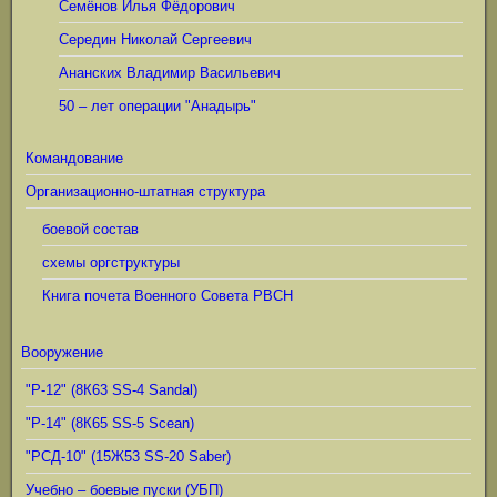
Семёнов Илья Фёдорович
Середин Николай Сергеевич
Ананских Владимир Васильевич
50 – лет операции "Анадырь"
Командование
Организационно-штатная структура
боевой состав
схемы оргструктуры
Книга почета Военного Совета РВСН
Вооружение
"Р-12" (8К63 SS-4 Sandal)
"Р-14" (8К65 SS-5 Scean)
"РСД-10" (15Ж53 SS-20 Saber)
Учебно – боевые пуски (УБП)