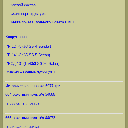
боевой состав
схемы оргструктуры
Книга почета Военного Совета РВСН
Вооружение
"Р-12" (8К63 SS-4 Sandal)
"Р-14" (8К65 SS-5 Scean)
"РСД-10" (15Ж53 SS-20 Saber)
Учебно – боевые пуски (УБП)
Историческая справка 5977 трб
664 ракетный полк в/ч 34085
1533 ртб в/ч 54063
665 ракетный полк в/ч 44073
1534 ртб в/ч 44154