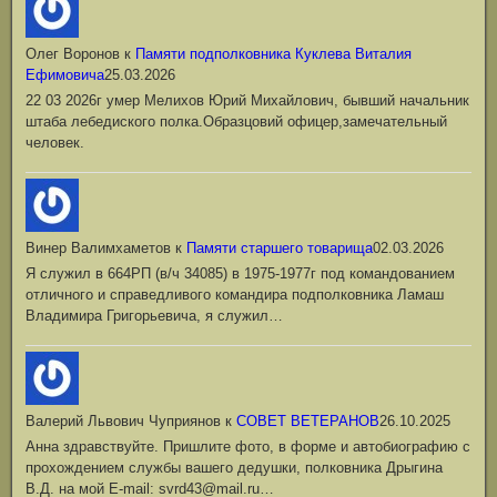
Олег Воронов
к
Памяти подполковника Куклева Виталия
Ефимовича
25.03.2026
22 03 2026г умер Мелихов Юрий Михайлович, бывший начальник
штаба лебедиского полка.Образцовий офицер,замечательный
человек.
Винер Валимхаметов
к
Памяти старшего товарища
02.03.2026
Я служил в 664РП (в/ч 34085) в 1975-1977г под командованием
отличного и справедливого командира подполковника Ламаш
Владимира Григорьевича, я служил…
Валерий Львович Чуприянов
к
СОВЕТ ВЕТЕРАНОВ
26.10.2025
Анна здравствуйте. Пришлите фото, в форме и автобиографию с
прохождением службы вашего дедушки, полковника Дрыгина
В.Д. на мой Е-mail: svrd43@mail.ru…