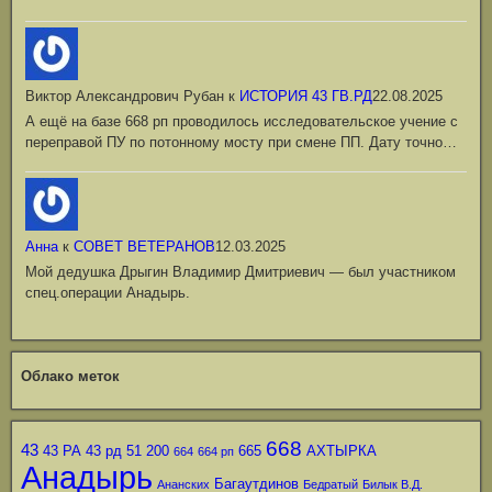
Виктор Александрович Рубан
к
ИСТОРИЯ 43 ГВ.РД
22.08.2025
А ещё на базе 668 рп проводилось исследовательское учение с
переправой ПУ по потонному мосту при смене ПП. Дату точно…
Анна
к
СОВЕТ ВЕТЕРАНОВ
12.03.2025
Мой дедушка Дрыгин Владимир Дмитриевич — был участником
спец.операции Анадырь.
Облако меток
668
43
43 РА
43 рд
51
200
665
АХТЫРКА
664
664 рп
Анадырь
Багаутдинов
Ананских
Бедратый
Билык В.Д.