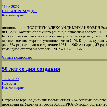
11.03.2023
ПЕРВОПРОХОДЦЫ
Комментарии
подполковник ПОЛИЩУК АЛЕКСАНДР МИХАЙЛОВИЧ Родился
пгт Ерки, Катеринопольского района, Черкасской области. 195
Балтийское высшее военно‒морское училище, курсант; 1957 ‒ 1
высшее военно‒морское училище имени С.М. Кирова, курсант; 
рбр, 664 рп, начальник отделения; 1961 ‒ 1962 Ахтырка, 43 рд, 
командира стартовой батареи; 1962 ‒ 1962 ГСВК, …
Читать полностью
50 лет со дня создания
13.02.2023
Новости
Комментарии
Встреча ветеранов дивизии посвящённая 50 – летнему юбилею
проведена на Украине в городе АХТЫРКА Сумской области 26 