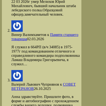
22 03 2026г умер Мелихов Юрий
Михайлович, бывший начальник штаба
лебедиского полка.Образцовий
офицер,замечательный человек.
Винер Валимхаметов
к
Памяти старшего
товарища
02.03.2026
Я служил в 664РП (в/ч 34085) в 1975-
1977г под командованием отличного и
справедливого командира подполковника
Ламаш Владимира Григорьевича, я
служил…
Валерий Львович Чуприянов
к
СОВЕТ
ВЕТЕРАНОВ
26.10.2025
Анна здравствуйте. Пришлите фото, в
форме и автобиографию с прохождением
службы вашего дедушки, полковника