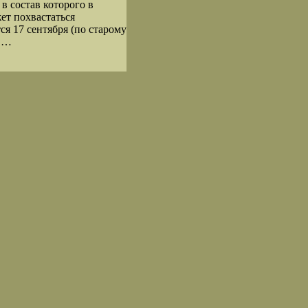
в состав которого в
жет похвастаться
ся 17 сентября (по старому
и …