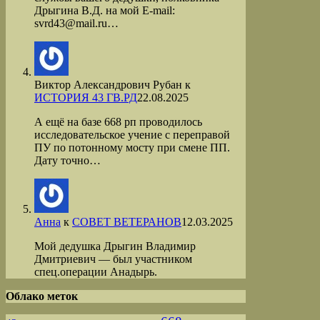
Дрыгина В.Д. на мой Е-mail:
svrd43@mail.ru…
Виктор Александрович Рубан
к
ИСТОРИЯ 43 ГВ.РД
22.08.2025
А ещё на базе 668 рп проводилось
исследовательское учение с переправой
ПУ по потонному мосту при смене ПП.
Дату точно…
Анна
к
СОВЕТ ВЕТЕРАНОВ
12.03.2025
Мой дедушка Дрыгин Владимир
Дмитриевич — был участником
спец.операции Анадырь.
Облако меток