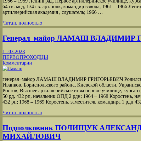
1956 ‒ 1959 Ленинград, Первое артиллерийское училище, курсан
64 гв. мсд, 134 гв. арт.полк, командир взвода; 1961 ‒ 1966 Лен
артиллерийская академия , слушатель; 1966 …
Читать полностью
Генерал‒майор ЛАМАШ ВЛАДИМИР
11.03.2023
ПЕРВОПРОХОДЦЫ
Комментарии
генерал‒майор ЛАМАШ ВЛАДИМИР ГРИГОРЬЕВИЧ Родился 30 
Иванков, Бориспольского района, Киевской области, Украинско
Ростов, Высшее артиллерийское инженерное училище, курсант;
50 рд, 432 рп, начальник ОПД 2 рдн; 1964 – 1968 Коростень,
432 рп; 1968 – 1969 Коростень, заместитель командира 1 рдн 43
Читать полностью
Подполковник ПОЛИЩУК АЛЕКСАН
МИХАЙЛОВИЧ