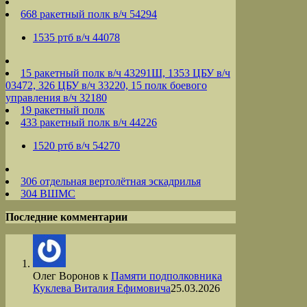
668 ракетный полк в/ч 54294
1535 ртб в/ч 44078
15 ракетный полк в/ч 43291Ш, 1353 ЦБУ в/ч
03472, 326 ЦБУ в/ч 33220, 15 полк боевого
управления в/ч 32180
19 ракетный полк
433 ракетный полк в/ч 44226
1520 ртб в/ч 54270
306 отдельная вертолётная эскадрилья
304 ВШМС
Последние комментарии
Олег Воронов
к
Памяти подполковника
Куклева Виталия Ефимовича
25.03.2026