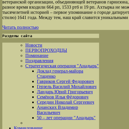
ветеранской организации, объединяющей ветеранов гарнизона, 
разное время входили 664 рп, 1533 ртб и 19 рп. Ахтырка не мо
тысячелетней историей – первое упоминание о городе датирует
стилю) 1641 года. Между тем, наш край славится уникальным
Читать полностью
Разделы сайта
Новости
ПЕРВОПРОХОДЦЫ
Поминание
Поздравления
Стратегическая операция "Анадырь"
Доклад генерал-майора
Стаценко
Гавриков Сергей Федорович
Герзель Василий Михайлович
Ландарь Юрий Григорьевич
Семёнов Илья Фёдорович
Середин Николай Сергеевич
Ананских Владимир
Васильевич
50 – лет операции "Анадырь"
Командование