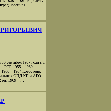
т; 1959 ‒ 1961 Карелия ,
инград, Военная
 ГРИГОРЬЕВИЧ
сентября 1937 года в с.
й ССР. 1955 – 1960
 1960 – 1964 Коростень,
 начальник ОПД КП и АГО
2 рп; 1969 – …
ДР