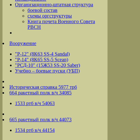
Организационно-штатная структура
боевой состав
схемы оргструктуры
Книга почета Военного Совета
РВСН
Вооружение
"Р-12" (8К63 SS-4 Sandal)
"Р-14" (8К65 SS-5 Scean)
"РСД-10" (15Ж53 SS-20 Saber)
Учебно – боевые пуски (УБП)
Историческая справка 5977 трб
664 ракетный полк в/ч 34085
1533 ртб в/ч 54063
665 ракетный полк в/ч 44073
1534 ртб в/ч 44154