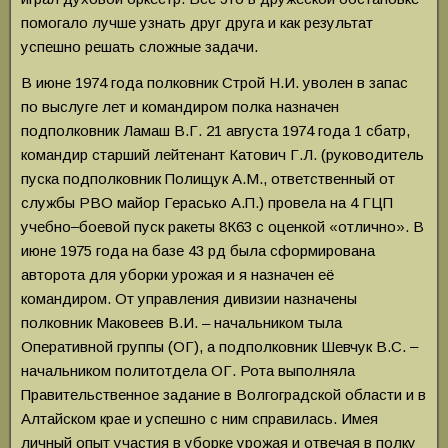
помогало лучше узнать друг друга и как результат
успешно решать сложные задачи.
В июне 1974 года полковник Строй Н.И. уволен в запас
по выслуге лет и командиром полка назначен
подполковник Ламаш В.Г. 21 августа 1974 года 1 сбатр,
командир старший лейтенант Катович Г.Л. (руководитель
пуска подполковник Полищук А.М., ответственный от
службы РВО майор Герасько А.П.) провела на 4 ГЦП
учебно‒боевой пуск ракеты 8К63 с оценкой «отлично». В
июне 1975 года на базе 43 рд была сформирована
авторота для уборки урожая и я назначен её
командиром. От управления дивизии назначены
полковник Маковеев В.И. – начальником тыла
Оперативной группы (ОГ), а подполковник Шевчук В.С. ‒
начальником политотдела ОГ. Рота выполняла
Правительственное задание в Волгоградской области и в
Алтайском крае и успешно с ним справилась. Имея
личный опыт участия в уборке урожая и отвечая в полку