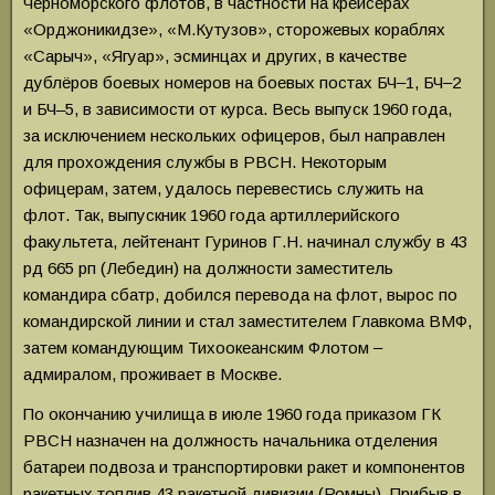
Черноморского флотов, в частности на крейсерах
«Орджоникидзе», «М.Кутузов», сторожевых кораблях
«Сарыч», «Ягуар», эсминцах и других, в качестве
дублёров боевых номеров на боевых постах БЧ‒1, БЧ‒2
и БЧ–5, в зависимости от курса. Весь выпуск 1960 года,
за исключением нескольких офицеров, был направлен
для прохождения службы в РВСН. Некоторым
офицерам, затем, удалось перевестись служить на
флот. Так, выпускник 1960 года артиллерийского
факультета, лейтенант Гуринов Г.Н. начинал службу в 43
рд 665 рп (Лебедин) на должности заместитель
командира сбатр, добился перевода на флот, вырос по
командирской линии и стал заместителем Главкома ВМФ,
затем командующим Тихоокеанским Флотом ‒
адмиралом, проживает в Москве.
По окончанию училища в июле 1960 года приказом ГК
РВСН назначен на должность начальника отделения
батареи подвоза и транспортировки ракет и компонентов
ракетных топлив 43 ракетной дивизии (Ромны). Прибыв в