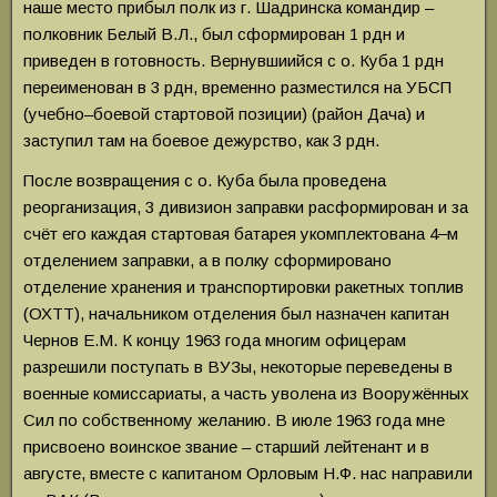
наше место прибыл полк из г. Шадринска командир –
полковник Белый В.Л., был сформирован 1 рдн и
приведен в готовность. Вернувшиийся с о. Куба 1 рдн
переименован в 3 рдн, временно разместился на УБСП
(учебно–боевой стартовой позиции) (район Дача) и
заступил там на боевое дежурство, как 3 рдн.
После возвращения с о. Куба была проведена
реорганизация, 3 дивизион заправки расформирован и за
счёт его каждая стартовая батарея укомплектована 4‒м
отделением заправки, а в полку сформировано
отделение хранения и транспортировки ракетных топлив
(ОХТТ), начальником отделения был назначен капитан
Чернов Е.М. К концу 1963 года многим офицерам
разрешили поступать в ВУЗы, некоторые переведены в
военные комиссариаты, а часть уволена из Вооружённых
Сил по собственному желанию. В июле 1963 года мне
присвоено воинское звание – старший лейтенант и в
августе, вместе с капитаном Орловым Н.Ф. нас направили