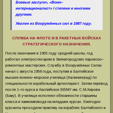
Боевые заслуги», «Воин‒
интернационалист»
I степени и многими
другими.
Уволен из Вооружённых сил в 1987 году.
СЛУЖБА НА ФЛОТЕ И В РАКЕТНЫХ ВОЙСКАХ
СТРАТЕГИЧЕСКОГО НАЗНАЧЕНИЯ.
После окончания в 1955 году средней школы, год
работал электрослесарем в Звенигородских паровозо‒
ремонтных мастерских. Службу в Вооружённых Силах
начал с августа 1956 года, поступив в Балтийское
высшее военно‒морское училище (Калининград) по
специальности корабельный артиллерист. Затем перевод
после 1‒го курса в Каспийское ВВМУ им. С.М.Кирова
(Баку). В училище исполнял обязанности старшины
класса и замкомвзвода на младших курсах. Ежегодно
курсанты проходили практику на кораблях Балтийского и