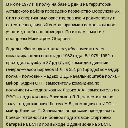
В июле 1977 г. в полку на базе 1 рдн и на территории
Ахтырского района проведено первенство Вооружённых
Сил по спортивному ориентированию и радиоспорту и,
естественно, личный состав принимал самое активное
участие, особенно офицеры. По итогам – многие
поощрены Министром Обороны.
В дальнейшем продолжал службу заместителем
командира полка вплоть до 1982 года. В 1978–1982 гг.
проходил службу в 37 рд (Луцк) командир дивизии
генерал‒майор Баранов В.Л., в 351 рп (Броды) командир
полка – полковник Радько В.Д., начальник штаба полка –
майор Кудрин С.П., заместитель командира по
политчасти – подполковник Лазько А.А., заместитель по
РВО – подполковник Васильков Л.Л., заместитель по
тылу –подполковник Шпачук Н.Б., помощник по ИТС –
майор Денисов П. Занимался вопросами прежде всего
боевой готовности и боевой подготовкой стартовых
батарей на БСП и при выходе 2 дивизиона на УБСП.