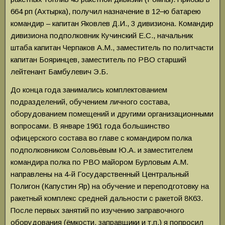
664 рп (Ахтырка), получил назначение в 12‒ю батарею
командир – капитан Яковлев Д.И., 3 дивизиона. Командир
дивизиона подполковник Кучинский Е.С., начальник
штаба капитан Черпаков А.М., заместитель по политчасти
капитан Бояринцев, заместитель по РВО старший
лейтенант Бамбулевич Э.Б.
До конца года занимались комплектованием
подразделений, обучением личного состава,
оборудованием помещений и другими организационными
вопросами. В январе 1961 года большинство
офицерского состава во главе с командиром полка
подполковником Соловьёвым Ю.А. и заместителем
командира полка по РВО майором Бурловым А.М.
направлены на 4-й Государственный Центральный
Полигон (Капустин Яр) на обучение и переподготовку на
ракетный комплекс средней дальности с ракетой 8К63.
После первых занятий по изучению заправочного
оборудования (ёмкости, заправщики и т.п.) я попросил