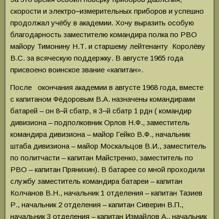
скорости и электро‒измерительных приборов и успешно
продолжал учёбу в академии. Хочу выразить особую
благодарность заместителю командира полка по РВО
майору Тимонину Н.Т. и старшему лейтенанту Королёву
В.С. за всяческую поддержку. В августе 1965 года
присвоено воинское звание «капитан».
После окончания академии в августе 1968 года, вместе
с капитаном Фёдоровым В.А. назначены командирами
батарей – он 8‒й сбатр, я 3‒й сбатр 1 рдн ( командир
дивизиона – подполковник Орлов Н.Ф., заместитель
командира дивизиона – майор Гейко В.Ф., начальник
штаба дивизиона – майор Москальцов В.И., заместитель
по политчасти – капитан Майстренко, заместитель по
РВО – капитан Прянихин). В батарее со мной проходили
службу заместитель командира батареи – капитан
Колчанов В.Н., начальник 1 отделения – капитан Тазиев
Р., начальник 2 отделения – капитан Сиверин В.П.,
начальник 3 отделения – капитан Измайлов А., начальник