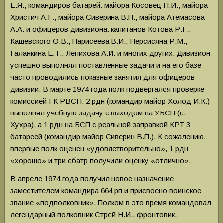
Е.Я., командиров батарей: майора Косовец Н.И., майора
Христич А.Г., майора Сиверина В.П., майора Атемасова
А.А. и офицеров дивизиона: капитанов Котова Р.Г.,
Кашевского О.В., Парисеева В.И., Нерсисяна Р.М.,
Галанкина Е.Т., Лепихова А.И. и многих других. Дивизион
успешно выполнял поставленные задачи и на его базе
часто проводились показные занятия для офицеров
дивизии. В марте 1974 года полк подвергался проверке
комиссией ГК РВСН. 2 рдн (командир майор Холод И.К.)
выполнял учебную задачу с выходом на УБСП (с.
Хухра), а 1 рдн на БСП с реальной заправкой КРТ 3
батареей (командир майор Сиверин В.П.). К сожалению,
впервые полк оценен «удовлетворительно», 1 рдн
«хорошо» и три сбатр получили оценку «отлично».
В апреле 1974 года получил новое назначение
заместителем командира 664 рп и присвоено воинское
звание «подполковник». Полком в это время командовал
легендарный полковник Строй Н.И., фронтовик,