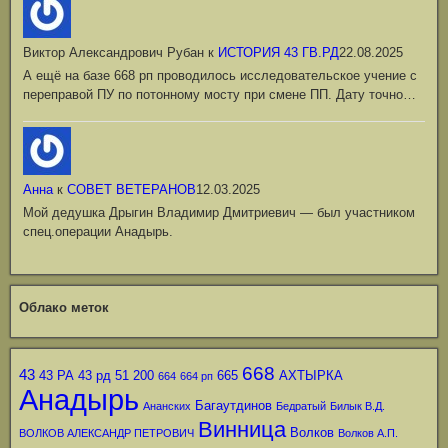
Виктор Александрович Рубан
к
ИСТОРИЯ 43 ГВ.РД
22.08.2025
А ещё на базе 668 рп проводилось исследовательское учение с
переправой ПУ по потонному мосту при смене ПП. Дату точно…
Анна
к
СОВЕТ ВЕТЕРАНОВ
12.03.2025
Мой дедушка Дрыгин Владимир Дмитриевич — был участником
спец.операции Анадырь.
Облако меток
668
43
43 РА
43 рд
51
200
665
АХТЫРКА
664
664 рп
Анадырь
Багаутдинов
Ананских
Бедратый
Билык В.Д.
Винница
Волков
ВОЛКОВ АЛЕКСАНДР ПЕТРОВИЧ
Волков А.П.