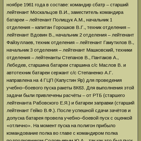
ноябре 1961 года в составе: командир сбатр – старший
лейтенант Москальцов В.И., заместитель командира
батареи – лейтенант Полищук А.М., начальник 1
отделения – капитан Горошков В.Г., техник отделения –
лейтенант Вдовин В., начальник 2 отделения – лейтенант
Файзуллаев, техник отделения – лейтенант Гамутилов В.,
начальник 3 отделения – лейтенант Машковский, техники
отделения – лейтенанты Степанов В., Пантаков А.,
Лебедев, старшина батареи старшина с/с Маслов В. и
автотехник батареи сержант с/с Степаненко А.Г.
направлена на 4 ГЦП (Капустин Яр) для проведения
учебно‒боевого пуска ракеты 8К63. Для выполнения этой
задачи были привлечены расчёты – от РТБ (старшего
лейтенанта Рабовского Е.Я.) и батареи заправки (старший
лейтенант Гейко В.Ф.). После успешной сдачи зачётов и
допуска батарея провела учебно‒боевой пуск с оценкой
«отлично». На момент пуска на полигон прибыло
командование полка во главе с командиром полка
подполковником Соловьевым Ю.А. , так как это был пуск