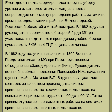
Ежегодно от полка формировался взвод на уборку
урожая и я, как заместитель командира полка
сопровождал его к месту проведения работ, а затем и во
время передислокации в районах Волгоградской,
Ростовской областей и Алтайском крае. В 1982 году, как
руководитель, совместно с батареей 2 рдн 351 рп
участвовал в подготовке и проведении учебно‒боевого
пуска ракеты 8К63 на 4 ГЦП, оценка «отлично».
В 1982 году получил назначение в 1362 Военное
Представительство МО при Производственном
объединении «Завод Арсенал» (Киев). Руководитель
военной приёмки – полковник Пономарёв Н.А., начальник
группы – майор Мотинов В.П. В группе осуществлял
контроль за качеством производства систем
прицеливания ракетно‒космических комплексов, их
испытаниях при температурах от ‒ 60 до + 60 °С. Также
принимал участие в регламентных работах на системах
прицеливания ракет шахтных комплексов во