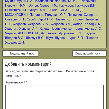
Мухин
,
Мухин С.А.
,
Наливайкин
,
Наливайкин Б.А.
,
Нерсисян
,
Нерсисян Р.М.
,
Орлов
,
Орлов Н.Ф.
,
Парисеев
,
Парисеев В.И.
,
ПОЛИЩУК
,
ПОЛИЩУК А.М.
,
ПОЛИЩУК АЛЕКСАНДР
МИХАЙЛОВИЧ
,
Полушин
,
Полушин Ю.Г.
,
Прянихин
,
Сиверин
,
Сиверин В.П.
,
Строй
,
Строй Н.И.
,
Тазиев Р.
,
Тимонин
,
Тимонин
Н.Т.
,
Фёдоров
,
Фёдоров В. А.
,
Фёдоров В.А.
,
Холод
,
Холод И.К.
,
Христич
,
Христич А.Г.
,
Хухра
,
Чередниченко
,
Чередниченко Л.С.
,
Чернов
,
ЧЕРНОВ Е.М.
,
Чуприянов
,
Чуприянов В.Л.
,
Шадрин
,
Шадрин В.С.
,
Шевчук В.С.
,
Шум
,
Шуров
,
Шуров Е.П.
,
Яковлев
,
Яковлев Д.И.
← Предыдущий пост
Следующий пост →
Добавить комментарий
Ваш адрес email не будет опубликован.
Обязательные поля
помечены
*
Комментарий
*