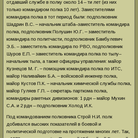
отдавший службе в полку около 14 – ти лет (из них
только командиром полка 10 лет). Заместителями
командира полка в тот период были: подполковник
Шадрин В.С. ‒ начальник штаба–заместитель командира
полка, подполковник Полушин Ю.Г. ‒ заместитель
командира по политчасти, подполковник Бамбулевич
Э.Б. – заместитель командира по РВО, подполковник
Шуров Е.П. ‒ заместитель командира полка по тылу–
начальник тыла, а также офицеры управления: майор
Кузнецов М. Г. ‒ помощник командира полка по ИТС,
майор Наливайкин Б.А. ‒ войсковой инженер полка,
майор Кустов П.К. ‒ начальник химической службы полка,
майор Гуляев Г.П. – секретарь парткома полка,
командиры ракетных дивизионов: 1 рдн – майор Мухин
С.А. и 2 рдн – подполковник Холод И.К.
Под командованием полковника Строй Н.И. полк
добивался высоких показателей в боевой и
политической подготовке на протяжении многих лет. Так,