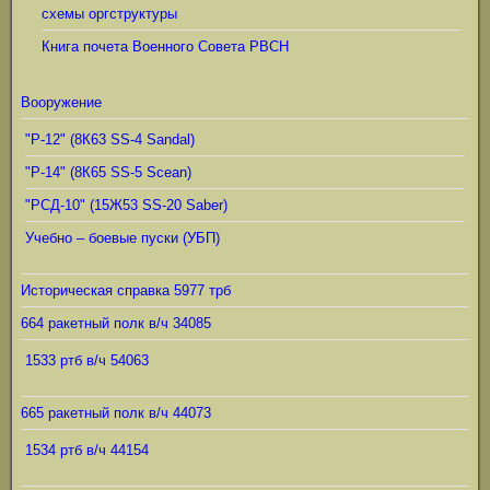
схемы оргструктуры
Книга почета Военного Совета РВСН
Вооружение
"Р-12" (8К63 SS-4 Sandal)
"Р-14" (8К65 SS-5 Scean)
"РСД-10" (15Ж53 SS-20 Saber)
Учебно – боевые пуски (УБП)
Историческая справка 5977 трб
664 ракетный полк в/ч 34085
1533 ртб в/ч 54063
665 ракетный полк в/ч 44073
1534 ртб в/ч 44154