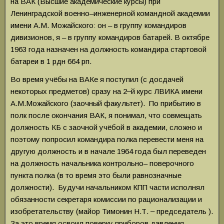
на ВАК (Высшие академические курсы) при
Ленинградской военно–инженерной командной академии
имени А.М. Можайского: он – в группу командиров
дивизионов, я – в группу командиров батарей. В октябре
1963 года назначен на должность командира стартовой
батареи в 1 рдн 664 рп.
Во время учёбы на ВАКе я поступил (с досдачей
некоторых предметов) сразу на 2‒й курс ЛВИКА имени
А.М.Можайского (заочный факультет). По прибытию в
полк после окончания ВАК, я понимал, что совмещать
должность КБ с заочной учёбой в академии, сложно и
поэтому попросил командира полка перевести меня на
другую должность и в начале 1964 года был переведен
на должность начальника контрольно– поверочного
пункта полка (в то время это были равнозначные
должности). Будучи начальником КПП части исполнял
обязанности секретаря комиссии по рационализации и
изобретательству (майор Тимонин Н.Т. ‒ председатель ).
За это время освоил поверку приборов давления,