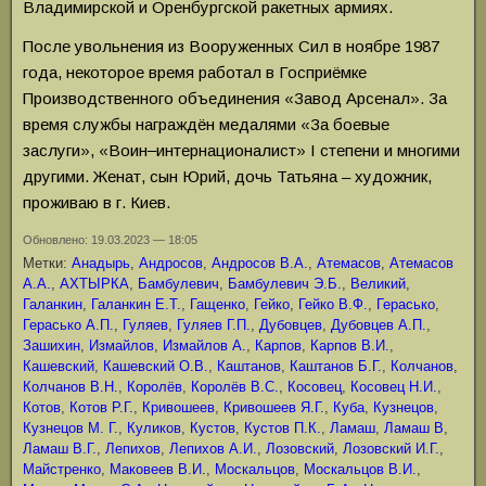
Владимирской и Оренбургской ракетных армиях.
После увольнения из Вооруженных Сил в ноябре 1987
года, некоторое время работал в Госприёмке
Производственного объединения «Завод Арсенал». За
время службы награждён медалями «За боевые
заслуги», «Воин‒интернационалист» I степени и многими
другими. Женат, сын Юрий, дочь Татьяна – художник,
проживаю в г. Киев.
Обновлено: 19.03.2023 — 18:05
Метки:
Анадырь
,
Андросов
,
Андросов В.А.
,
Атемасов
,
Атемасов
А.А.
,
АХТЫРКА
,
Бамбулевич
,
Бамбулевич Э.Б.
,
Великий
,
Галанкин
,
Галанкин Е.Т.
,
Гащенко
,
Гейко
,
Гейко В.Ф.
,
Герасько
,
Герасько А.П.
,
Гуляев
,
Гуляев Г.П.
,
Дубовцев
,
Дубовцев А.П.
,
Зашихин
,
Измайлов
,
Измайлов А.
,
Карпов
,
Карпов В.И.
,
Кашевский
,
Кашевский О.В.
,
Каштанов
,
Каштанов Б.Г.
,
Колчанов
,
Колчанов В.Н.
,
Королёв
,
Королёв В.С.
,
Косовец
,
Косовец Н.И.
,
Котов
,
Котов Р.Г.
,
Кривошеев
,
Кривошеев Я.Г.
,
Куба
,
Кузнецов
,
Кузнецов М. Г.
,
Куликов
,
Кустов
,
Кустов П.К.
,
Ламаш
,
Ламаш В
,
Ламаш В.Г.
,
Лепихов
,
Лепихов А.И.
,
Лозовский
,
Лозовский И.Г.
,
Майстренко
,
Маковеев В.И.
,
Москальцов
,
Москальцов В.И.
,