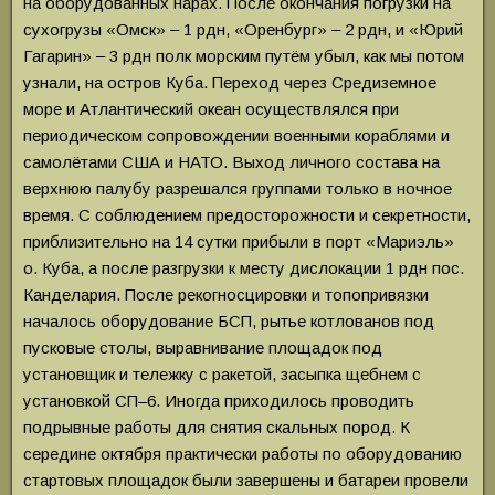
на оборудованных нарах. После окончания погрузки на
сухогрузы «Омск» ‒ 1 рдн, «Оренбург» ‒ 2 рдн, и «Юрий
Гагарин» ‒ 3 рдн полк морским путём убыл, как мы потом
узнали, на остров Куба. Переход через Средиземное
море и Атлантический океан осуществлялся при
периодическом сопровождении военными кораблями и
самолётами США и НАТО. Выход личного состава на
верхнюю палубу разрешался группами только в ночное
время. С соблюдением предосторожности и секретности,
приблизительно на 14 сутки прибыли в порт «Мариэль»
о. Куба, а после разгрузки к месту дислокации 1 рдн пос.
Канделария. После рекогносцировки и топопривязки
началось оборудование БСП, рытье котлованов под
пусковые столы, выравнивание площадок под
установщик и тележку с ракетой, засыпка щебнем с
установкой СП–6. Иногда приходилось проводить
подрывные работы для снятия скальных пород. К
середине октября практически работы по оборудованию
стартовых площадок были завершены и батареи провели