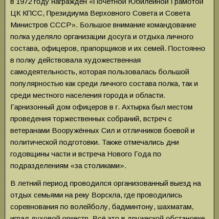
в 1972 году награждён «Почетной Юбилейной Грамотой
ЦК КПСС, Президиума Верховного Совета и Совета
Министров СССР». Большое внимание командование
полка уделяло организации досуга и отдыха личного
состава, офицеров, прапорщиков и их семей. Постоянно
в полку действовала художественная
самодеятельность, которая пользовалась большой
популярностью как среди личного состава полка, так и
среди местного населения города и области.
Гарнизонный дом офицеров в г. Ахтырка был местом
проведения торжественных собраний, встреч с
ветеранами Вооружённых Сил и отличников боевой и
политической подготовки. Также отмечались дни
годовщины части и встреча Нового Года по
подразделениям «за столиками».
В летний период проводился организованный выезд на
отдых семьями на реку Ворскла, где проводились
соревнования по волейболу, бадминтону, шахматам,
играл духовой оркестр. Всё это в дружеской обстановке