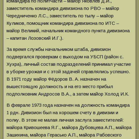
командира по политчасти – майор Яковлев Д.И.,
заместитель командира дивизиона по РВО – майор
Чередниченко Л.С., заместитель по тылу – майор
Куликов, помощник командира дивизиона по ИТС –
майор Великий, начальник командного пункта дивизиона
– капитан Лозовский И.Г.).
За время службы начальником штаба, дивизион
подвергался проверкам с выходом на УБСП (район с.
Хухра), личный состав подразделений принимал участие
в уборке урожая и с этой задачей справлялись успешно.
В 1971 году майор Фёдоров В. А. назначен на
вышестоящую должность и на его место прибыл
подполковник Андросов В.А., а затем майор Холод И.К.
В феврале 1973 года назначен на должность командира
1 рдн. Дивизион был на хорошем счету в дивизии и
полку. В этом не малая личная заслуга заместителей:
майора Кривошеева Я.Г., майора Дубовцева А.П., майора
Зашихина, майора Герасько А.П., майора Рабовского