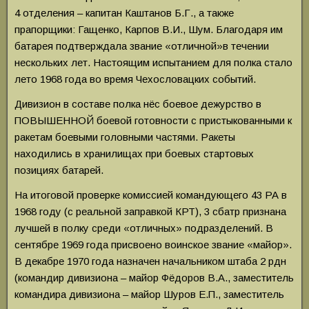
4 отделения – капитан Каштанов Б.Г., а также
прапорщики: Гащенко, Карпов В.И., Шум. Благодаря им
батарея подтверждала звание «отличной»в течении
нескольких лет. Настоящим испытанием для полка стало
лето 1968 года во время Чехословацких событий.
Дивизион в составе полка нёс боевое дежурство в
ПОВЫШЕННОЙ боевой готовности с пристыкованными к
ракетам боевыми головными частями. Ракеты
находились в хранилищах при боевых стартовых
позициях батарей.
На итоговой проверке комиссией командующего 43 РА в
1968 году (с реальной заправкой КРТ), 3 сбатр признана
лучшей в полку среди «отличных» подразделений. В
сентябре 1969 года присвоено воинское звание «майор».
В декабре 1970 года назначен начальником штаба 2 рдн
(командир дивизиона – майор Фёдоров В.А., заместитель
командира дивизиона – майор Шуров Е.П., заместитель