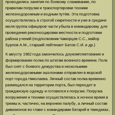
проводились занятия по боевому слаживанию, по
правилам погрузки и транспортировки техники
железнодорожным и водным путём. Эта подготовка
осуществлялась в строгой секретности и уже в средине
июля группа офицеров части убыла в командировку для
проведения рекогносцировки местности и подготовки
района учений (подполковник Чаморцев С.С., майор
Бурлов А.М., старший лейтенант Батов С.И. и др.)
К августу 1962 года закончилось доукомплектование и
формирование полка по штатам военного времени. Полк
был снят с боевого дежурства и несколькими
железнодорожными эшэлонами отправлен в морской
порт города Николаева. Личный состав полка временно
размещался на территории порта, был переодет в
гражданскую одежду и готовился к погрузке. Погрузка
вооружения и техники осуществлялась в ночное время в
трюмы и, частично, на верхнюю палубу, а личный состав
дивизионов во главе с командирами батарей в твиндеках,