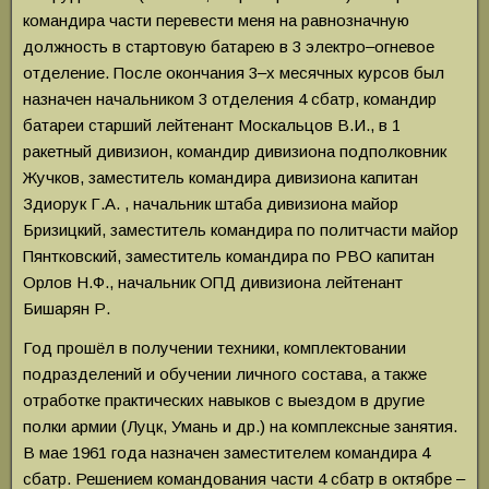
командира части перевести меня на равнозначную
должность в стартовую батарею в 3 электро‒огневое
отделение. После окончания 3‒х месячных курсов был
назначен начальником 3 отделения 4 сбатр, командир
батареи старший лейтенант Москальцов В.И., в 1
ракетный дивизион, командир дивизиона подполковник
Жучков, заместитель командира дивизиона капитан
Здиорук Г.А. , начальник штаба дивизиона майор
Бризицкий, заместитель командира по политчасти майор
Пянтковский, заместитель командира по РВО капитан
Орлов Н.Ф., начальник ОПД дивизиона лейтенант
Бишарян Р.
Год прошёл в получении техники, комплектовании
подразделений и обучении личного состава, а также
отработке практических навыков с выездом в другие
полки армии (Луцк, Умань и др.) на комплексные занятия.
В мае 1961 года назначен заместителем командира 4
сбатр. Решением командования части 4 сбатр в октябре ‒