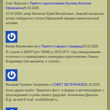
Олег Воронов
к
Памяти подполковника Куклева Виталия
Ефимовича
25.03.2026
22 03 2026г умер Мелихов Юрий Михайлович, бывший начальник
штаба лебедиского полка.Образцовий офицер,замечательный
человек.
Винер Валимхаметов
к
Памяти старшего товарища
02.03.2026
Я служил в 664РП (в/ч 34085) в 1975-1977г под командованием
отличного и справедливого командира подполковника Ламаш
Владимира Григорьевича, я служил…
Валерий Львович Чуприянов
к
СОВЕТ ВЕТЕРАНОВ
26.10.2025
Анна здравствуйте. Пришлите фото, в форме и автобиографию с
прохождением службы вашего дедушки, полковника Дрыгина
В.Д. на мой Е-mail: svrd43@mail.ru…