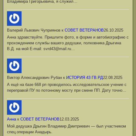
Владимира Григорьевича, я служил…
Валерий Львович Чуприянов
к
СОВЕТ ВЕТЕРАНОВ
26.10.2025
Анна здравствуйте. Пришлите фото, в форме и автобиографию с
прохождением службы вашего дедушки, полковника Дрыгина
В.Д. на мой Е-mail: svrd43@mail.ru…
Виктор Александрович Рубан
к
ИСТОРИЯ 43 ГВ.РД
22.08.2025
А ещё на базе 668 рп проводилось исследовательское учение с
переправой ПУ по потонному мосту при смене ПП. Дату точно…
Анна
к
СОВЕТ ВЕТЕРАНОВ
12.03.2025
Мой дедушка Дрыгин Владимир Дмитриевич — был участником
спец.операции Анадырь.