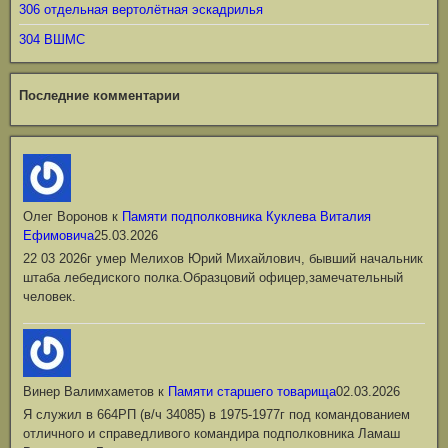
306 отдельная вертолётная эскадрилья
304 ВШМС
Последние комментарии
Олег Воронов
к
Памяти подполковника Куклева Виталия
Ефимовича
25.03.2026
22 03 2026г умер Мелихов Юрий Михайлович, бывший начальник
штаба лебедиского полка.Образцовий офицер,замечательный
человек.
Винер Валимхаметов
к
Памяти старшего товарища
02.03.2026
Я служил в 664РП (в/ч 34085) в 1975-1977г под командованием
отличного и справедливого командира подполковника Ламаш