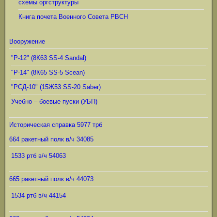
схемы оргструктуры
Книга почета Военного Совета РВСН
Вооружение
"Р-12" (8К63 SS-4 Sandal)
"Р-14" (8К65 SS-5 Scean)
"РСД-10" (15Ж53 SS-20 Saber)
Учебно – боевые пуски (УБП)
Историческая справка 5977 трб
664 ракетный полк в/ч 34085
1533 ртб в/ч 54063
665 ракетный полк в/ч 44073
1534 ртб в/ч 44154