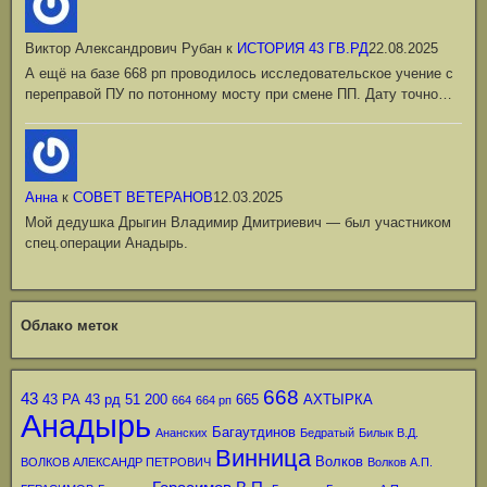
Виктор Александрович Рубан
к
ИСТОРИЯ 43 ГВ.РД
22.08.2025
А ещё на базе 668 рп проводилось исследовательское учение с
переправой ПУ по потонному мосту при смене ПП. Дату точно…
Анна
к
СОВЕТ ВЕТЕРАНОВ
12.03.2025
Мой дедушка Дрыгин Владимир Дмитриевич — был участником
спец.операции Анадырь.
Облако меток
668
43
43 РА
43 рд
51
200
665
АХТЫРКА
664
664 рп
Анадырь
Багаутдинов
Ананских
Бедратый
Билык В.Д.
Винница
Волков
ВОЛКОВ АЛЕКСАНДР ПЕТРОВИЧ
Волков А.П.