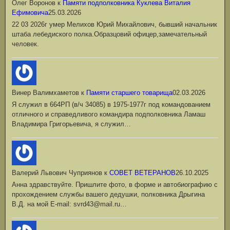
Олег Воронов
к
Памяти подполковника Куклева Виталия
Ефимовича
25.03.2026
22 03 2026г умер Мелихов Юрий Михайлович, бывший начальник
штаба лебедиского полка.Образцовий офицер,замечательный
человек.
Винер Валимхаметов
к
Памяти старшего товарища
02.03.2026
Я служил в 664РП (в/ч 34085) в 1975-1977г под командованием
отличного и справедливого командира подполковника Ламаш
Владимира Григорьевича, я служил…
Валерий Львович Чуприянов
к
СОВЕТ ВЕТЕРАНОВ
26.10.2025
Анна здравствуйте. Пришлите фото, в форме и автобиографию с
прохождением службы вашего дедушки, полковника Дрыгина
В.Д. на мой Е-mail: svrd43@mail.ru…