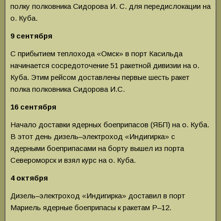
полку полковника Сидорова И. С. для передислокации на
о. Куба.
9 сентября
С прибытием теплохода «Омск» в порт Касильда
начинается сосредоточение 51 ракетной дивизии на о.
Куба. Этим рейсом доставлены пер­вые шесть ракет
полка полковника Сидорова И.С.
16 сентября
Начало доставки ядерных боеприпасов (ЯБП) на о. Куба.
В этот день дизель–электроход «Инди­гирка» с
ядерными боеприпасами на борту вышел из порта
Североморск и взял курс на о. Куба.
4 октября
Дизель–электроход «Индигирка» доставил в порт
Мариель ядерные боеприпасы к ракетам Р–12.