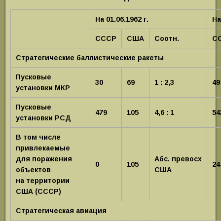
На 01.06.1962 г.
На
СССР
США
Соотн.
С
Стратегические баллистические ракеты
Пусковые
30
69
1 : 2,3
49
установки МКР
Пусковые
479
105
4,6 : 1
54
установки РСД
В том числе
привлекаемые
для поражения
Абс.
превосх
0
105
24
объектов
США
на
территории
США (СССР)
Стратегическая авиация