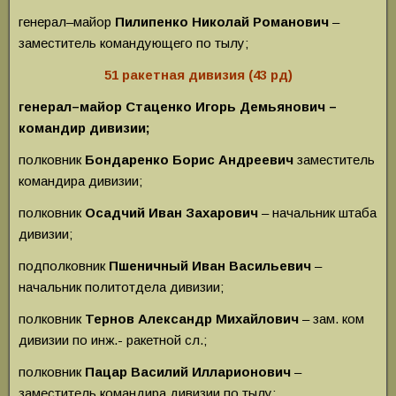
генерал–майор
Пилипенко Николай Романович
–
заместитель командующего по тылу;
51 ракетная дивизия (43 рд)
генерал–майор Стаценко Игорь Демьянович –
командир дивизии;
полковник
Бондаренко Борис Андреевич
заместитель
командира дивизии;
полковник
Осадчий Иван Захарович
– начальник штаба
дивизии;
подполковник
Пшеничный Иван Васильевич
–
начальник политотдела дивизии;
полковник
Тернов Александр Михайлович
– зам. ком
дивизии по инж.- ракетной сл.;
полковник
Пацар Василий Илларионович
–
заместитель командира дивизии по тылу;