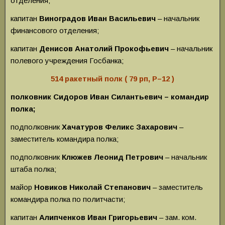
отделения;
капитан
Виноградов Иван Васильевич
– начальник
финансового отделения;
капитан
Денисов Анатолий Прокофьевич
– начальник
полевого учреждения Госбанка;
514 ракетный полк ( 79 рп, Р–12 )
полковник Сидоров Иван Силантьевич – командир
полка;
подполковник
Хачатуров Феликс Захарович
–
заместитель командира полка;
подполковник
Клюжев Леонид Петрович
– начальник
штаба полка;
майор
Новиков Николай Степанович
– заместитель
командира полка по политчасти;
капитан
Алипченков Иван Григорьевич
– зам. ком.