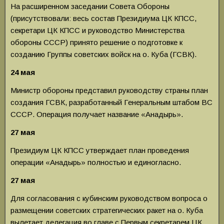
На расширенном заседании Совета Обороны
(присутствовали: весь состав Президиума ЦК КПСС,
секретари ЦК КПСС и руководство Министерства
обороны СССР) принято решение о подготовке к
созданию Группы советских войск на о. Куба (ГСВК).
24 мая
Министр обороны представил руководству страны план
создания ГСВК, разработанный Гене­ральным штабом ВС
СССР. Операция получает на­звание «Анадырь».
27 мая
Президиум ЦК КПСС утверждает план про­ведения
операции «Анадырь» полностью и едино­гласно.
27 мая
Для согласования с кубинским руководством вопроса о
размещении советских стратегических ракет на о. Куба
вылетает делегация во главе с Пер­вым секретарем ЦК