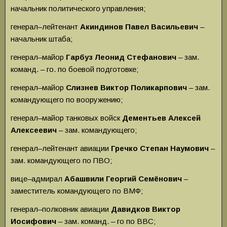
начальник политического управления;
генерал–лейтенант
Акиндинов Павел Васильевич
–
начальник штаба;
генерал–майор
Гарбуз Леонид Стефанович
– зам.
команд. – го. по боевой подготовке;
генерал–майор
Слизнев Виктор Поликарпович
– зам.
командующего по вооружению;
генерал–майор танковых войск
Дементьев Алексей
Алексеевич
– зам. командующего;
генерал–лейтенант авиации
Гречко Степан Наумович
–
зам. командующего по ПВО;
вице–адмирал
Абашвили Георгий Семёнович
–
заместитель командующего по ВМФ;
генерал–полковник авиации
Давидков Виктор
Иосифович
– зам. команд. – го по ВВС;