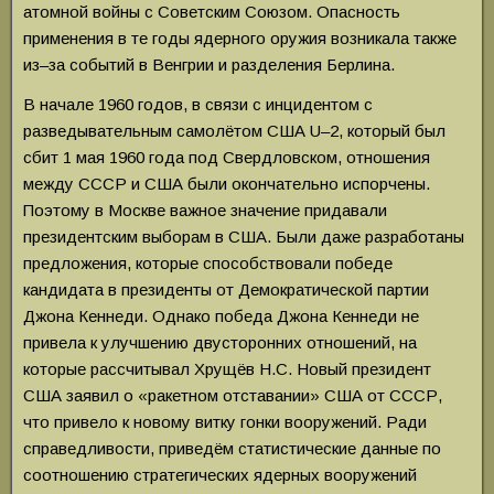
атомной войны с Советским Союзом. Опасность
применения в те годы ядерного оружия возникала также
из–за событий в Венгрии и разделения Берлина.
В начале 1960 годов, в связи с инцидентом с
разведывательным самолётом США U–2, который был
сбит 1 мая 1960 года под Свердловском, отношения
между СССР и США были окончательно испорчены.
Поэтому в Москве важное значение придавали
президентским выборам в США. Были даже разработаны
предложения, которые способствовали победе
кандидата в президенты от Демократической партии
Джона Кеннеди. Однако победа Джона Кеннеди не
привела к улучшению двусторонних отношений, на
которые рассчитывал Хрущёв Н.С. Новый президент
США заявил о «ракетном отставании» США от СССР,
что привело к новому витку гонки вооружений. Ради
справедливости, приведём статистические данные по
соотношению стратегических ядерных вооружений