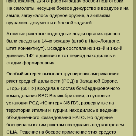
привлекались для отработки задач боевой подготовки.
На самолёты, несущие боевое дежурство в воздухе и на
земле, загружалось ядерное оружие, а экипажам
вручались документы с боевой задачей.
Атомные ракетные подводные лодки организационно
были сведены в 14–ю эскадру (штаб в Нью–Лондоне,
штат Коннектикут). Эскадра состояла из 141–й и 142–й
дивизий. 142–я дивизия в тот период находилась в
стадии формирования.
Особый интерес вызывает группировка американских
ракет средней дальности (РСД) в Западной Европе.
«Тор» (60 ПУ) входила в состав бомбардировочного
командования ВВС Великобритании, а пусковые
установки РСД «Юпитер» (45 ПУ), развернутые на
территории Италии и Турции, находились в ведении
объединённого командования НАТО. Но ядерные
боеприпасы к этим ракетам находились под контролем
США. Решение на боевое применение этих средств