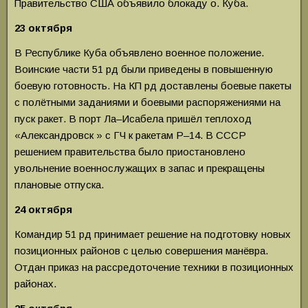
Правительство США объявило блокаду о. Куба.
23 октября
В Республике Куба объявлено военное поло­жение.
Воинские части 51 рд были приведены в повышенную
боевую готовность. На КП рд доставлены боевые пакеты
с полётными задани­ями и боевыми распоряжениями на
пуск ракет. В порт Ла–Исабела пришёл теплоход
«Александровск » с ГЧ к ракетам Р–14. В СССР
решением правительства было приостановлено
увольнение военнослужащих в запас и прекращены
плановые отпуска.
24 октября
Командир 51 рд принимает решение на подготовку новых
позиционных районов с целью совершения манёвра.
Отдан приказ на рас­средоточение техники в позиционных
районах.