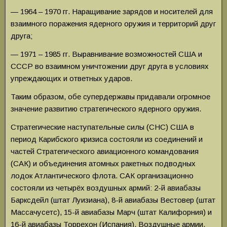
— 1964 – 1970 гг. Наращивание зарядов и носителей для
взаимного поражения ядерного оружия и территорий друг
друга;
— 1971 – 1985 гг. Выравнивание возможностей США и
СССР во взаимном уничтожении друг друга в условиях
упреждающих и ответных ударов.
Таким образом, обе супердержавы придавали огромное
значение развитию стратегического ядерного оружия.
Стратегические наступательные силы (СНС) США в
период Карибского кризиса состояли из соединений и
частей Стратегического авиационного командования
(САК) и объединения атомных ракетных подводных
лодок Атлантического флота. САК организационно
состояли из четырёх воздушных армий: 2-й авиабазы
Барксдейл (штат Луизиана), 8-й авиабазы Вестовер (штат
Массачусетс), 15-й авиабазы Марч (штат Калифорния) и
16-й авиабазы Торрехон (Испания). Воздушные армии,