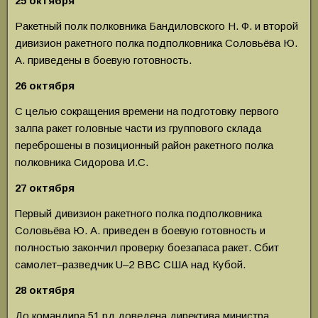
25 октября
Ракетный полк полковника Бандиловского Н. Ф. и второй
дивизион ракетного полка подполковника Соловьёва Ю.
А. приведены в боевую готовность.
26 октября
С целью сокращения времени на подготовку первого
залпа ракет головные части из группового склада
переброшены в позиционный район ракет­ного полка
полковника Сидорова И.С.
27 октября
Первый дивизион ракетного полка подполков­ника
Соловьёва Ю. А. приведен в боевую готовность и
полностью закончил проверку боезапаса ракет. Сбит
самолет–разведчик U–2 ВВС США над Кубой.
28 октября
До командира 51 рд доведе­на директива министра