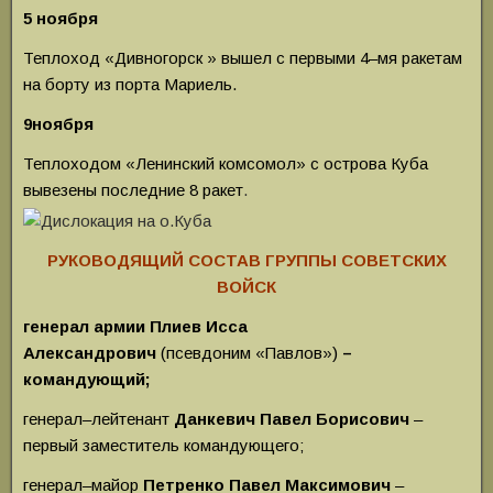
5 ноября
Теплоход «Дивногорск » вышел с первыми 4–мя ракетам
на борту из порта Мариель.
9ноября
Теплоходом «Ленинский комсомол» с остро­ва Куба
вывезены последние 8 ракет
.
РУКОВОДЯЩИЙ СОСТАВ ГРУППЫ СОВЕТСКИХ
ВОЙСК
генерал армии Плиев Исса
Александрович
(псевдоним «Павлов»)
–
командующий;
генерал–лейтенант
Данкевич Павел Борисович
–
первый заместитель командующего;
генерал–майор
Петренко Павел Максимович
–