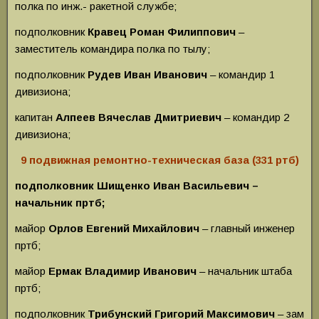
полка по инж.- ракетной службе;
подполковник
Кравец Роман Филиппович
–
заместитель командира полка по тылу;
подполковник
Рудев Иван Иванович
– командир 1
дивизиона;
капитан
Алпеев Вячеслав Дмитриевич
– командир 2
дивизиона;
9 подвижная ремонтно-техническая база (331 ртб)
подполковник Шищенко Иван Васильевич –
начальник пртб;
майор
Орлов Евгений Михайлович
– главный инженер
пртб;
майор
Ермак Владимир Иванович
– начальник штаба
пртб;
подполковник
Трибунский Григорий Максимович
– зам