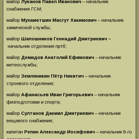
майор
Луканов Павел Иванович
– начальник
снабжения ГСМ;
майор
Мухаметшин Масгут Хакимович
– начальник
химической службы;
майор
Шапошников Геннадий Дмитриевич –
начальник отделения пртб;
майор
Демидов Анатолий Ефимович
– начальник
метеослужбы;
майор
Земляникин Пётр Никитич
– начальник
строевого отделения;
майор
Афанасьев Иван Григорьевич
– начальник
физподготовки и спорта;
майор
Султанов Даниил Дмитриевич
– начальник
вещевого снабжения;
капитан
Репин Александр Иосифович
– начальник 8-го