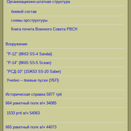
Организационно-штатная структура
боевой состав
схемы оргструктуры
Книга почета Военного Совета РВСН
Вооружение
"Р-12" (8К63 SS-4 Sandal)
"Р-14" (8К65 SS-5 Scean)
"РСД-10" (15Ж53 SS-20 Saber)
Учебно – боевые пуски (УБП)
Историческая справка 5977 трб
664 ракетный полк в/ч 34085
1533 ртб в/ч 54063
665 ракетный полк в/ч 44073