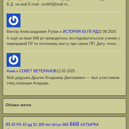
В.Д. на мой Е-mail: svrd43@mail.ru…
Виктор Александрович Рубан
к
ИСТОРИЯ 43 ГВ.РД
22.08.2025
А ещё на базе 668 рп проводилось исследовательское учение с
переправой ПУ по потонному мосту при смене ПП. Дату точно…
Анна
к
СОВЕТ ВЕТЕРАНОВ
12.03.2025
Мой дедушка Дрыгин Владимир Дмитриевич — был участником
спец.операции Анадырь.
Облако меток
668
43
43 РА
43 рд
51
200
665
АХТЫРКА
664
664 рп