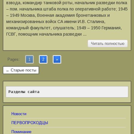
взвода, командир танковой роты, начальник разведки полка
– пом. начальника штаба полка по оперативной работе; 1945
– 1949 Москва, Военная академия бронетанковых и
механизированных войск СА имени И.В. Сталина,
командный факультет, слушатель; 1949 – 1950 Германия,
ГСВГ, помощник начальника разведки …
Читать полностью
Pages:
1
2
»
← Старые посты
Разделы сайта
Новости
ПЕРВОПРОХОДЦЫ
Поминание