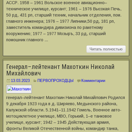
АССР. 1958 – 1961 Вольское военное авиационно–
техническое училище, курсант; 1961 – 1976 Высокая Печь,
50 рд, 431 рп, старший техник, началь­ник отделения, пом.
главного инженера; 1976 – 1977 Липники,50 рд, 181 рп,
заместитель командира дивизиона по ракетному
вооружению; 1977 – 1977 Мозыръ, 33 рд, старший
помошник главного …
Читать полностью
Генерал–лейтенант Махоткин Николай
Михайлович
13.03.2023
ПЕРВОПРОХОДЦЫ
Комментарии
генерал–лейтенант Махоткин Николай Михайлович Родился
9 декабря 1923 года в д. Ширяево, Медынского района,
Калужской области. 5.1941–11.1942 Гомель, Военное авто-
мотоциклетное училище, МВО, Горький, 1–е танковое
училище, курсант; 1942 – 1945 Действующая армия,
фронты Великой Отечественной войны, командир танка,