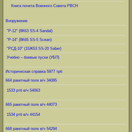
Книга почета Военного Совета РВСН
Вооружение
"Р-12" (8К63 SS-4 Sandal)
"Р-14" (8К65 SS-5 Scean)
"РСД-10" (15Ж53 SS-20 Saber)
Учебно – боевые пуски (УБП)
Историческая справка 5977 трб
664 ракетный полк в/ч 34085
1533 ртб в/ч 54063
665 ракетный полк в/ч 44073
1534 ртб в/ч 44154
668 ракетный полк в/ч 54294