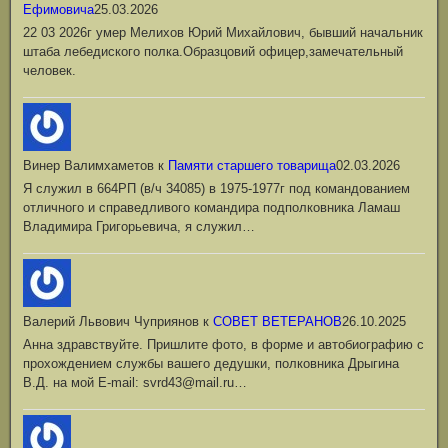
Ефимовича
25.03.2026
22 03 2026г умер Мелихов Юрий Михайлович, бывший начальник
штаба лебедиского полка.Образцовий офицер,замечательный
человек.
Винер Валимхаметов
к
Памяти старшего товарища
02.03.2026
Я служил в 664РП (в/ч 34085) в 1975-1977г под командованием
отличного и справедливого командира подполковника Ламаш
Владимира Григорьевича, я служил…
Валерий Львович Чуприянов
к
СОВЕТ ВЕТЕРАНОВ
26.10.2025
Анна здравствуйте. Пришлите фото, в форме и автобиографию с
прохождением службы вашего дедушки, полковника Дрыгина
В.Д. на мой Е-mail: svrd43@mail.ru…