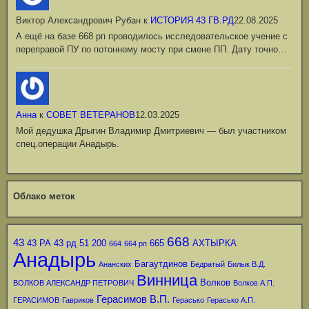
Виктор Александрович Рубан
к
ИСТОРИЯ 43 ГВ.РД
22.08.2025
А ещё на базе 668 рп проводилось исследовательское учение с
переправой ПУ по потонному мосту при смене ПП. Дату точно…
Анна
к
СОВЕТ ВЕТЕРАНОВ
12.03.2025
Мой дедушка Дрыгин Владимир Дмитриевич — был участником
спец.операции Анадырь.
Облако меток
668
43
43 РА
43 рд
51
200
665
АХТЫРКА
664
664 рп
Анадырь
Багаутдинов
Ананских
Бедратый
Билык В.Д.
Винница
Волков
ВОЛКОВ АЛЕКСАНДР ПЕТРОВИЧ
Волков А.П.
Герасимов В.П.
ГЕРАСИМОВ
Гавриков
Герасько
Герасько А.П.