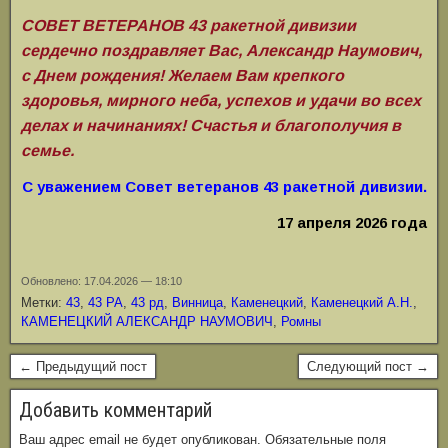
СОВЕТ ВЕТЕРАНОВ 43 ракетной дивизии
сердечно поздравляет Вас, Александр Наумович,
с Днем рождения! Желаем Вам крепкого
здоровья, мирного неба, успехов и удачи во всех
делах и начинаниях! Счастья и благополучия в
семье.
С уважением Совет ветеранов 43 ракетной дивизии.
17 апреля 2026 года
Обновлено: 17.04.2026 — 18:10
Метки:
43
,
43 РА
,
43 рд
,
Винница
,
Каменецкий
,
Каменецкий А.Н.
,
КАМЕНЕЦКИЙ АЛЕКСАНДР НАУМОВИЧ
,
Ромны
← Предыдущий пост
Следующий пост →
Добавить комментарий
Ваш адрес email не будет опубликован.
Обязательные поля