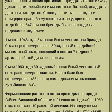
узлов сопротивления противника, тридцать танков и САУ,
десять артиллерийских и минометных батарей, двадцать
дзотов и пять дотов, более десяти тысяч солдат и
офицеров врага. За мужество и отвагу, проявленные в
ходе боев, 647 воинов бригады были награждены
орденами и медалями.
1 марта 1948 года 34 гвардейская минометная бригада
была переформирована в 39 кадровый гвардейский
минометный полк, вошедший в состав 7 кадровой
артиллерийской дивизии прорыва.
9 мая 1960 года 39 кадровый гвардейский минометный
полк расформировывается. На его базе был
сформирован 433 рп под командованием полковника
Кульбицкого А.С.
Формирование ракетного полка проходило в городе
Гайсин Винницкой области с 21 июня по 1 декабря 1960
года в составе 19 ракетной дивизии. На вооружении
полка были ракетные комплексы 8К65У – 6 ШПУ и 8К65 –