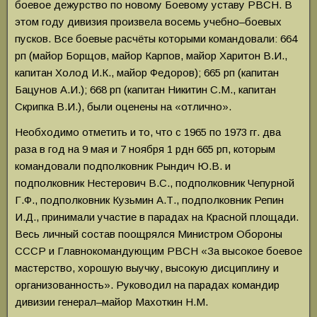
боевое дежурство по новому Боевому уставу РВСН. В
этом году дивизия произвела восемь учебно–боевых
пусков. Все боевые расчёты которыми командовали: 664
рп (майор Борщов, майор Карпов, майор Харитон В.И.,
капитан Холод И.К., майор Федоров); 665 рп (капитан
Бацунов А.И.); 668 рп (капитан Никитин С.М., капитан
Скрипка В.И.), были оценены на «отлично».
Необходимо отметить и то, что с 1965 по 1973 гг. два
раза в год на 9 мая и 7 ноября 1 рдн 665 рп, которым
командовали подполковник Рындич Ю.В. и
подполковник Нестерович В.С., подполковник Чепурной
Г.Ф., подполковник Кузьмин А.Т., подполковник Репин
И.Д., принимали участие в парадах на Красной площади.
Весь личный состав поощрялся Министром Обороны
СССР и Главнокомандующим РВСН «За высокое боевое
мастерство, хорошую выучку, высокую дисциплину и
организованность». Руководил на парадах командир
дивизии генерал–майор Махоткин Н.М.