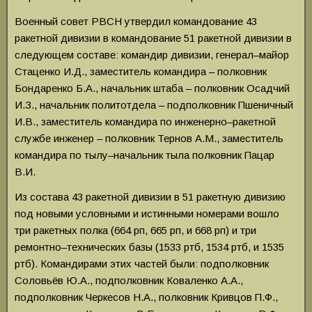
Военный совет РВСН утвердил командование 43
ракетной дивизии в командование 51 ракетной дивизии в
следующем составе: командир дивизии, генерал–майор
Стаценко И.Д., заместитель командира – полковник
Бондаренко Б.А., начальник штаба – полковник Осадчий
И.З., начальник политотдела – подполковник Пшеничный
И.В., заместитель командира по инженерно–ракетной
службе инженер – полковник Тернов А.М., заместитель
командира по тылу–начальник тыла полковник Пацар
В.И.
Из состава 43 ракетной дивизии в 51 ракетную дивизию
под новыми условными и истинными номерами вошло
три ракетных полка (664 рп, 665 рп, и 668 рп) и три
ремонтно–технических базы (1533 ртб, 1534 ртб, и 1535
ртб). Командирами этих частей были: подполковник
Соловьёв Ю.А., подполковник Коваленко А.А.,
подполковник Черкесов Н.А., полковник Кривцов П.Ф.,