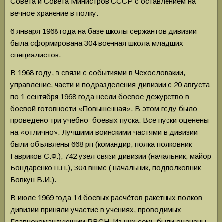
Совета и Совета Министров СССР с оставлением на
вечное хранение в полку.
6 января 1968 года на базе школы сержантов дивизии
была сформирована 304 военная школа младших
специалистов.
В 1968 году, в связи с событиями в Чехословакии,
управление, части и подразделения дивизии с 20 августа
по 1 сентября 1968 года несли боевое дежурство в
боевой готовности «Повышенная». В этом году было
проведено три учебно–боевых пуска. Все пуски оценены
на «отлично». Лучшими воинскими частями в дивизии
были объявлены 668 рп (командир, полка полковник
Гавриков С.Ф.), 742 узел связи дивизии (начальник, майор
Бондаренко П.П.), 304 вшмс ( начальник, подполковник
Бовкун В.И.).
В июле 1969 года 14 боевых расчётов ракетных полков
дивизии приняли участие в учениях, проводимых
Главнокомандующим РВСН. Из них семь были оценены