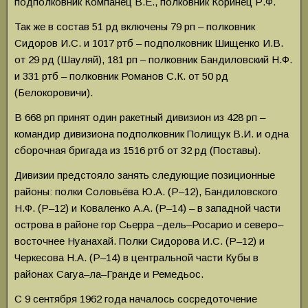
подполковник Компанец В.Е., полковник Коринец Р.Ф.
Так же в состав 51 рд включены 79 рп – полковник
Сидоров И.С. и 1017 ртб – подполковник Шищенко И.В.
от 29 рд (Шауляй), 181 рп – полковник Бандиловский Н.Ф.
и 331 ртб – полковник Романов С.К. от 50 рд
(Белокоровичи).
В 668 рп принят один ракетный дивизион из 428 рп –
командир дивизиона подполковник Полищук В.И. и одна
сборочная бригада из 1516 ртб от 32 рд (Поставы).
Дивизии предстояло занять следующие позиционные
районы: полки Соловьёва Ю.А. (Р–12), Бандиловского
Н.Ф. (Р–12) и Коваленко А.А. (Р–14) – в западной части
острова в районе гор Сьерра –дель–Росарио и северо–
восточнее Нуанахай. Полки Сидорова И.С. (Р–12) и
Черкесова Н.А. (Р–14) в центральной части Кубы в
районах Сагуа–ла–Гранде и Ремедьос.
С 9 сентября 1962 года началось сосредоточение