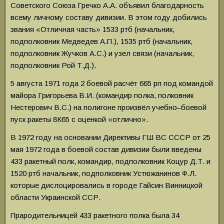
Советского Союза Гречко А.А. объявил благодарность
всему личному составу дивизии. В этом году добились
звания «Отличная часть» 1533 ртб (начальник,
подполковник Медведев А.П.), 1535 ртб (начальник,
подполковник Жучков А.С.) и узел связи (начальник,
подполковник Рой Т.Д.).
5 августа 1971 года 2 боевой расчёт 665 рп под командой
майора Григорьева В.И. (командир полка, полковник
Нестерович В.С.) на полигоне произвёл учебно–боевой
пуск ракеты 8К65 с оценкой «отлично».
В 1972 году на основании Директивы ГШ ВС СССР от 25
мая 1972 года в боевой состав дивизии были введены
433 ракетный полк, командир, подполковник Коцур Д.Т. и
1520 ртб начальник, подполковник Устюжанинов Ф.Л.
которые дислоцировались в городе Гайсин Винницкой
области Украинской ССР.
Прародительницей 433 ракетного полка была 34