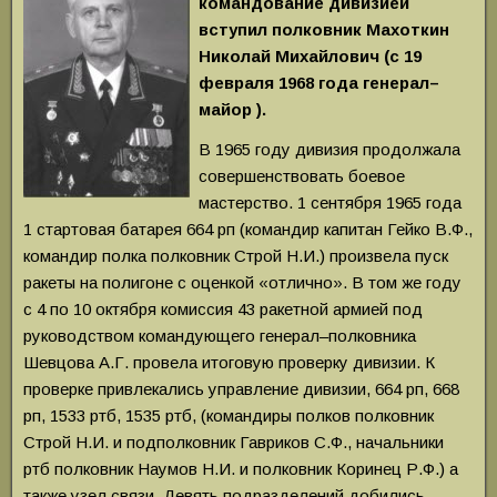
командование дивизией
вступил полковник Махоткин
Николай Михайлович (с 19
февраля 1968 года генерал–
майор ).
В 1965 году дивизия продолжала
совершенствовать боевое
мастерство. 1 сентября 1965 года
1 стартовая батарея 664 рп (командир капитан Гейко В.Ф.,
командир полка полковник Строй Н.И.) произвела пуск
ракеты на полигоне с оценкой «отлично». В том же году
с 4 по 10 октября комиссия 43 ракетной армией под
руководством командующего генерал–полковника
Шевцова А.Г. провела итоговую проверку дивизии. К
проверке привлекались управление дивизии, 664 рп, 668
рп, 1533 ртб, 1535 ртб, (командиры полков полковник
Строй Н.И. и подполковник Гавриков С.Ф., начальники
ртб полковник Наумов Н.И. и полковник Коринец Р.Ф.) а
также узел связи. Девять подразделений добились