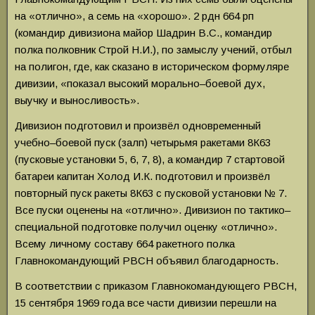
на «отлично», а семь на «хорошо». 2 рдн 664 рп
(командир дивизиона майор Шадрин В.С., командир
полка полковник Строй Н.И.), по замыслу учений, отбыл
на полигон, где, как сказано в историческом формуляре
дивизии, «показал высокий морально–боевой дух,
выучку и выносливость».
Дивизион подготовил и произвёл одновременный
учебно–боевой пуск (залп) четырьмя ракетами 8К63
(пусковые установки 5, 6, 7, 8), а командир 7 стартовой
батареи капитан Холод И.К. подготовил и произвёл
повторный пуск ракеты 8К63 с пусковой установки № 7.
Все пуски оценены на «отлично». Дивизион по тактико–
специальной подготовке получил оценку «отлично».
Всему личному составу 664 ракетного полка
Главнокомандующий РВСН объявил благодарность.
В соответствии с приказом Главнокомандующего РВСН,
15 сентября 1969 года все части дивизии перешли на