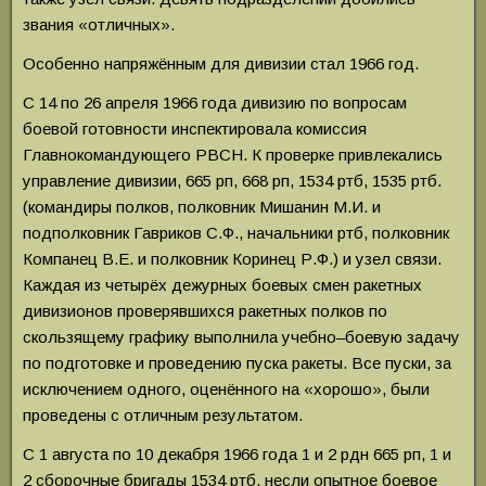
звания «отличных».
Особенно напряжённым для дивизии стал 1966 год.
С 14 по 26 апреля 1966 года дивизию по вопросам
боевой готовности инспектировала комиссия
Главнокомандующего РВСН. К проверке привлекались
управление дивизии, 665 рп, 668 рп, 1534 ртб, 1535 ртб.
(командиры полков, полковник Мишанин М.И. и
подполковник Гавриков С.Ф., начальники ртб, полковник
Компанец В.Е. и полковник Коринец Р.Ф.) и узел связи.
Каждая из четырёх дежурных боевых смен ракетных
дивизионов проверявшихся ракетных полков по
скользящему графику выполнила учебно–боевую задачу
по подготовке и проведению пуска ракеты. Все пуски, за
исключением одного, оценённого на «хорошо», были
проведены с отличным результатом.
С 1 августа по 10 декабря 1966 года 1 и 2 рдн 665 рп, 1 и
2 сборочные бригады 1534 ртб, несли опытное боевое