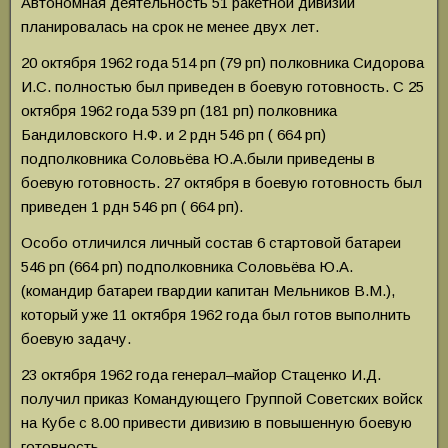
Автономная деятельность 51 ракетной дивизии
планировалась на срок не менее двух лет.
20 октября 1962 года 514 рп (79 рп) полковника Сидорова
И.С. полностью был приведен в боевую готовность. С 25
октября 1962 года 539 рп (181 рп) полковника
Бандиловского Н.Ф. и 2 рдн 546 рп ( 664 рп)
подполковника Соловьёва Ю.А.были приведены в
боевую готовность. 27 октября в боевую готовность был
приведен 1 рдн 546 рп ( 664 рп).
Особо отличился личный состав 6 стартовой батареи
546 рп (664 рп) подполковника Соловьёва Ю.А.
(командир батареи гвардии капитан Мельников В.М.),
который уже 11 октября 1962 года был готов выполнить
боевую задачу.
23 октября 1962 года генерал–майор Стаценко И.Д.
получил приказ Командующего Группой Советских войск
на Кубе с 8.00 привести дивизию в повышенную боевую
готовность.