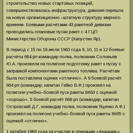
строительство новых стартовых позиций,
совершенствовалась инфраструктура, дивизия перешла
на новую организационно –штатную структуру мирного
времени. Боевыми расчётами 43 ракетной дивизии
проводились плановые пуски ракет с 4 ГЦП
Министерства Обороны СССР (Капустин Яр).
В период с 15 по 18 июля 1963 года 9, 10, 11 и 12 боевые
расчёты 664 рп командир полка, полковник Соловьёв
Ю.А. произвели на полигоне подготовку ракет к пуску с
заправкой компонентами ракетного топлива. Расчётам
была поставлена оценка «отлично». А 9 боевой расчёт
664 рп (командир, капитан Гейко В.Ф.) произвёл на
полигоне учебно–боевой пуск ракеты 8К63 с оценкой
«хорошо». 5 боевой расчёт 668 рп (командир, капитан
Островский Д.Г. командир полка, полковник Яценко А.Ф.)
произвёл на полигоне учебно–боевой пуск ракеты 8К65 с
оценкой «отлично».
1 октября 1963 года за участие в операции «Анадырь»