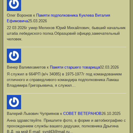
Олег Воронов
к
Памяти подполковника Куклева Виталия
Ефимовича
25.03.2026
22 03 2026г умер Мелихов Юрий Михайлович, бывший начальник
штаба лебедиского полка.Образцовий офицер,замечательный
человек.
Винер Валимхаметов
к
Памяти старшего товарища
02.03.2026
Я служил в 664РП (в/ч 34085) в 1975-1977г под командованием
отличного и справедливого командира подполковника Ламаш
Владимира Григорьевича, я служил…
Валерий Львович Чуприянов
к
СОВЕТ ВЕТЕРАНОВ
26.10.2025
Анна здравствуйте. Пришлите фото, в форме и автобиографию с
прохождением службы вашего дедушки, полковника Дрыгина
В.Д. на мой Е-mail: svrd43@mail.ru…