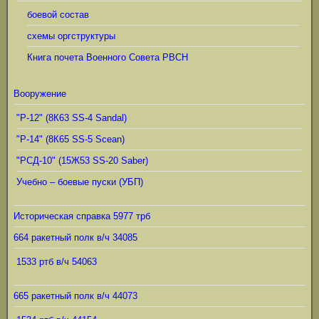
боевой состав
схемы оргструктуры
Книга почета Военного Совета РВСН
Вооружение
"Р-12" (8К63 SS-4 Sandal)
"Р-14" (8К65 SS-5 Scean)
"РСД-10" (15Ж53 SS-20 Saber)
Учебно – боевые пуски (УБП)
Историческая справка 5977 трб
664 ракетный полк в/ч 34085
1533 ртб в/ч 54063
665 ракетный полк в/ч 44073