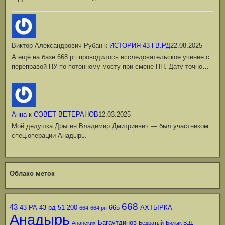
Виктор Александрович Рубан
к
ИСТОРИЯ 43 ГВ.РД
22.08.2025
А ещё на базе 668 рп проводилось исследовательское учение с
переправой ПУ по потонному мосту при смене ПП. Дату точно…
Анна
к
СОВЕТ ВЕТЕРАНОВ
12.03.2025
Мой дедушка Дрыгин Владимир Дмитриевич — был участником
спец.операции Анадырь.
Облако меток
668
43
43 РА
43 рд
51
200
665
АХТЫРКА
664
664 рп
Анадырь
Багаутдинов
Ананских
Бедратый
Билык В.Д.