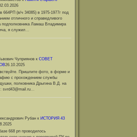
02.03.2026
в 664РП (в/ч 34085) в 1975-1977г под
нием отличного и справедливого
а подполковника Ламаш Владимира
ича, я служил…
ьвович Чуприянов
к
СОВЕТ
ОВ
26.10.2025
вствуйте. Пришлите фото, в форме и
рафию с прохождением службы
душки, полковника Дрыгина В.Д. на
l: svrd43@mail.ru…
ександрович Рубан
к
ИСТОРИЯ 43
8.2025
базе 668 рп проводилось
тельское учение с переправой ПУ по