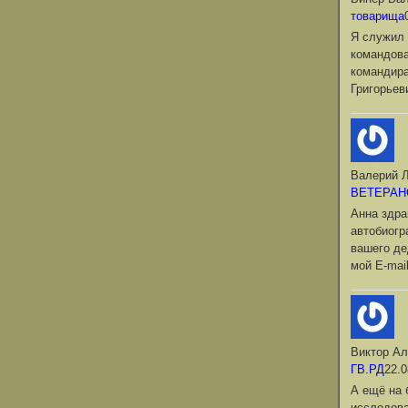
товарища
Я служил 
командова
командир
Григорьев
Валерий Л
ВЕТЕРАН
Анна здра
автобиог
вашего де
мой Е-mai
Виктор Ал
ГВ.РД
22.0
А ещё на 
исследова