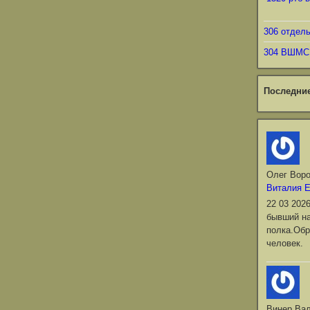
306 отдел
304 ВШМС
Последни
Олег Вор
Виталия 
22 03 202
бывший на
полка.Обр
человек.
Винер Ва