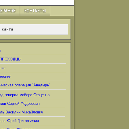
ТЕРАНОВ
КОНТАКТЫ
 сайта
и
ПРОХОДЦЫ
ние
вления
ическая операция "Анадырь"
ад генерал-майора Стаценко
иков Сергей Федорович
ель Василий Михайлович
арь Юрий Григорьевич