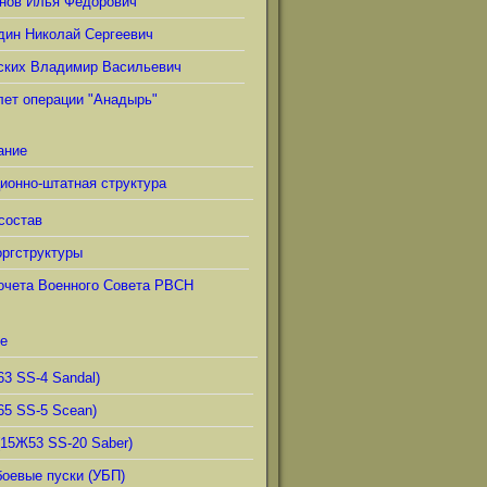
нов Илья Фёдорович
дин Николай Сергеевич
ских Владимир Васильевич
лет операции "Анадырь"
ание
ионно-штатная структура
состав
ргструктуры
очета Военного Совета РВСН
е
63 SS-4 Sandal)
65 SS-5 Scean)
(15Ж53 SS-20 Saber)
боевые пуски (УБП)