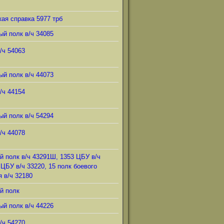
ая справка 5977 трб
ый полк в/ч 34085
/ч 54063
ый полк в/ч 44073
/ч 44154
ый полк в/ч 54294
/ч 44078
й полк в/ч 43291Ш, 1353 ЦБУ в/ч
 ЦБУ в/ч 33220, 15 полк боевого
 в/ч 32180
й полк
ый полк в/ч 44226
/ч 54270