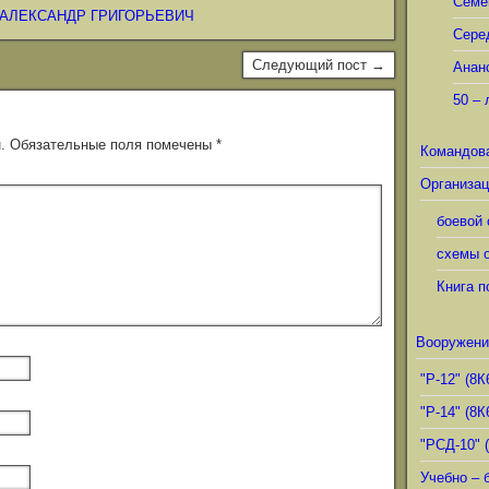
Семё
АЛЕКСАНДР ГРИГОРЬЕВИЧ
Сере
Следующий пост →
Анан
50 – 
.
Обязательные поля помечены
*
Командов
Организац
боевой 
схемы о
Книга п
Вооружени
"Р-12" (8К
"Р-14" (8К
"РСД-10" 
Учебно – 