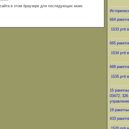
с сайта в этом браузере для последующих моих
Историческ
664 ракетн
1533 ртб в
665 ракетн
1534 ртб в
668 ракетн
1535 ртб в
15 ракетны
03472, 326
управления
19 ракетны
433 ракетн
1520 ртб в