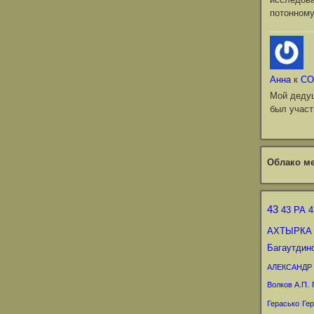
потонному
Анна
к
СО
Мой деду
был участ
Облако ме
43
43 РА
4
АХТЫРКА
Багаутдин
АЛЕКСАНДР
Волков А.П.
Герасько
Гер