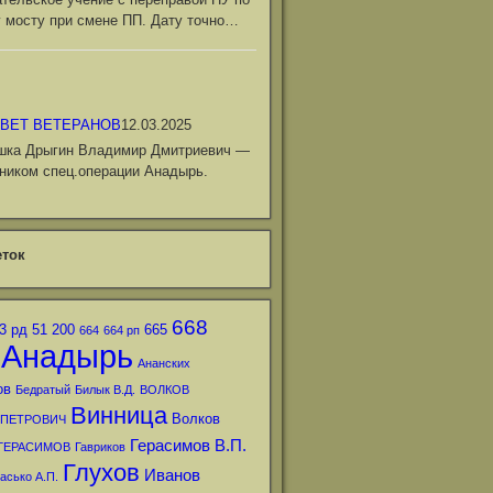
 мосту при смене ПП. Дату точно…
ВЕТ ВЕТЕРАНОВ
12.03.2025
шка Дрыгин Владимир Дмитриевич —
ником спец.операции Анадырь.
ток
668
3 рд
51
200
665
664
664 рп
Анадырь
Ананских
ов
Бедратый
Билык В.Д.
ВОЛКОВ
Винница
Волков
 ПЕТРОВИЧ
Герасимов В.П.
ГЕРАСИМОВ
Гавриков
Глухов
Иванов
асько А.П.