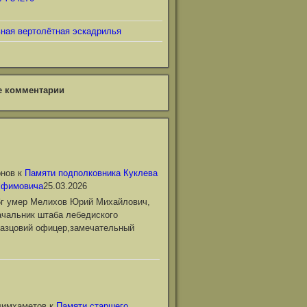
ьная вертолётная эскадрилья
е комментарии
онов
к
Памяти подполковника Куклева
Ефимовича
25.03.2026
6г умер Мелихов Юрий Михайлович,
чальник штаба лебедиского
азцовий офицер,замечательный
лимхаметов
к
Памяти старшего