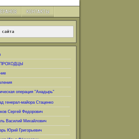
ТЕРАНОВ
КОНТАКТЫ
 сайта
и
ПРОХОДЦЫ
ние
вления
ическая операция "Анадырь"
ад генерал-майора Стаценко
иков Сергей Федорович
ель Василий Михайлович
арь Юрий Григорьевич