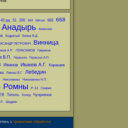
ток
668
43 рд
51
200
665
664
664 рп
Анадырь
Ананских
ов
Бедратый
Билык В.Д.
Винница
ЕКСАНДР ПЕТРОВИЧ
лков А.П.
ГЕРАСИМОВ
Гавриков
в В.П.
Герасько
Герасько А.П.
в
Иванов А.Г.
Иванов
Каракаев
Лебедин
аш
Ламаш В.Г.
.
Николаенко
Николаенко Н.П.
Ромны
р
Р–14
Свирин
ЕВ
Тополь
Чуприянов
Холод
Л.
Шадрин
аетесь с
правилами обработки