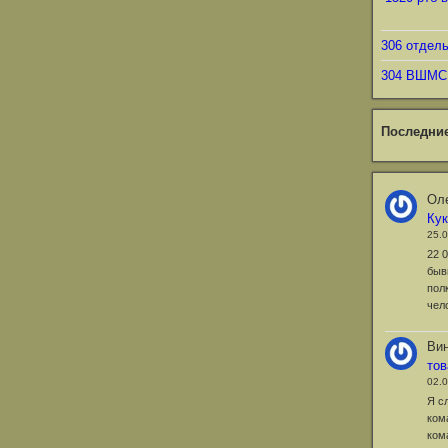
306 отдел
304 ВШМС
Последни
Оле
Ку
25.
22 
быв
пол
чел
Ви
то
02.
Я с
ком
ком