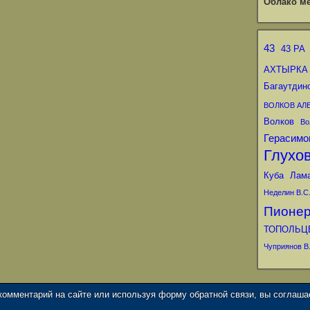
Облако ме
43
43 РА
АХТЫРКА
Багаутдин
ВОЛКОВ АЛ
Волков
Во
Герасимо
Глухо
Куба
Лам
Неделин В.С
Пионе
ТОПОЛЬЦ
Чуприянов В.
 комментарий на сайте или используя форму обратной связи, вы соглаш