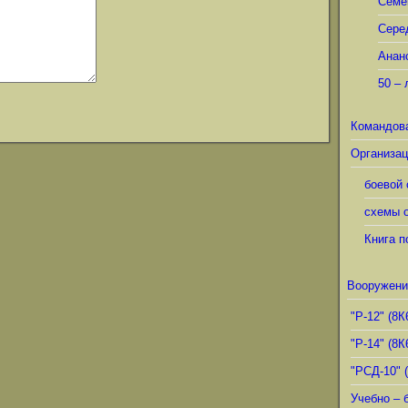
Семё
Сере
Анан
50 – 
Командов
Организац
боевой 
схемы о
Книга п
Вооружени
"Р-12" (8К
"Р-14" (8К
"РСД-10" 
Учебно – 