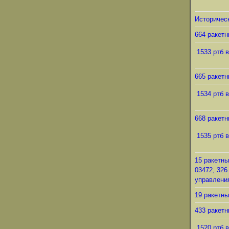
Историческ
664 ракетн
1533 ртб в
665 ракетн
1534 ртб в
668 ракетн
1535 ртб в
15 ракетны
03472, 326
управления
19 ракетны
433 ракетн
1520 ртб в