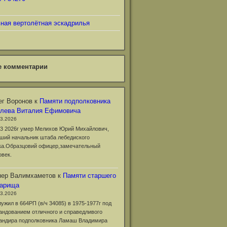
ьная вертолётная эскадрилья
е комментарии
г Воронов
к
Памяти подполковника
клева Виталия Ефимовича
03.2026
03 2026г умер Мелихов Юрий Михайлович,
ший начальник штаба лебедиского
ка.Образцовий офицер,замечательный
овек.
нер Валимхаметов
к
Памяти старшего
варища
03.2026
лужил в 664РП (в/ч 34085) в 1975-1977г под
андованием отличного и справедливого
андира подполковника Ламаш Владимира