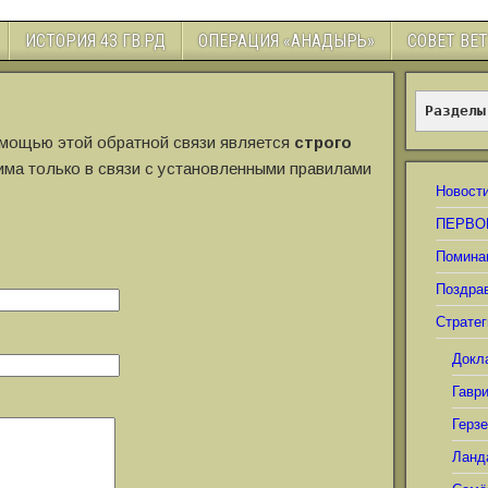
ИСТОРИЯ 43 ГВ.РД
ОПЕРАЦИЯ «АНАДЫРЬ»
СОВЕТ ВЕ
Разделы
мощью этой обратной связи является
строго
ма только в связи с установленными правилами
Новост
ПЕРВО
Помина
Поздра
Стратег
Докл
Гавр
Герз
Ланд