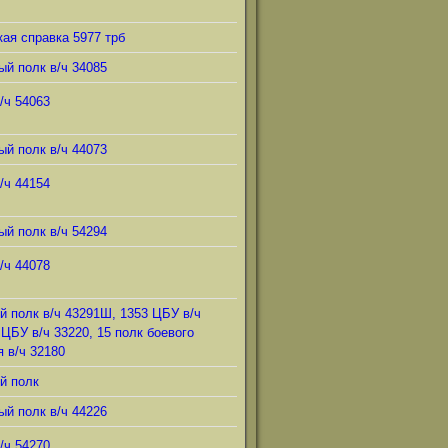
ая справка 5977 трб
ый полк в/ч 34085
/ч 54063
ый полк в/ч 44073
/ч 44154
ый полк в/ч 54294
/ч 44078
й полк в/ч 43291Ш, 1353 ЦБУ в/ч
 ЦБУ в/ч 33220, 15 полк боевого
 в/ч 32180
й полк
ый полк в/ч 44226
/ч 54270