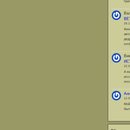
Гри
Вал
ВЕ
26.
Анн
авт
дед
svr
Вик
ИС
22.
А е
исс
пот
Ан
12.
Мой
был