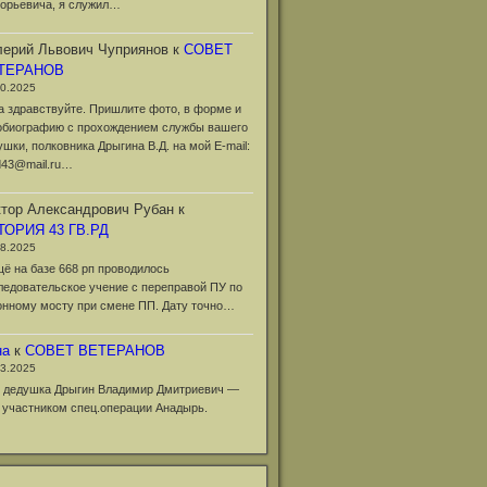
горьевича, я служил…
ерий Львович Чуприянов
к
СОВЕТ
ТЕРАНОВ
10.2025
а здравствуйте. Пришлите фото, в форме и
обиографию с прохождением службы вашего
ушки, полковника Дрыгина В.Д. на мой Е-mail:
d43@mail.ru…
тор Александрович Рубан
к
ТОРИЯ 43 ГВ.РД
08.2025
щё на базе 668 рп проводилось
ледовательское учение с переправой ПУ по
онному мосту при смене ПП. Дату точно…
на
к
СОВЕТ ВЕТЕРАНОВ
03.2025
 дедушка Дрыгин Владимир Дмитриевич —
 участником спец.операции Анадырь.