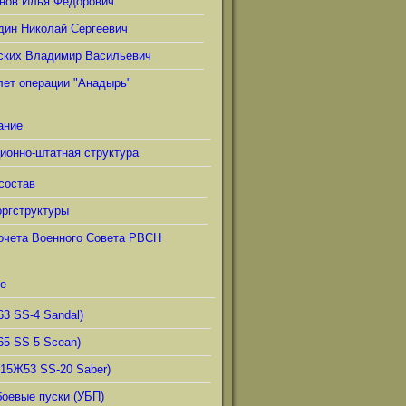
нов Илья Фёдорович
дин Николай Сергеевич
ских Владимир Васильевич
лет операции "Анадырь"
ание
ионно-штатная структура
состав
ргструктуры
очета Военного Совета РВСН
е
63 SS-4 Sandal)
65 SS-5 Scean)
(15Ж53 SS-20 Saber)
боевые пуски (УБП)