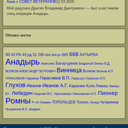
Анна
к
СОВЕТ ВЕТЕРАНОВ
12.03.2025
Мой дедушка Дрыгин Владимир Дмитриевич — был участником
спец.операции Анадырь.
Облако меток
668
43
43 РА
43 рд
51
200
665
АХТЫРКА
664
664 рп
Анадырь
Багаутдинов
Ананских
Бедратый
Билык В.Д.
Винница
Волков
ВОЛКОВ АЛЕКСАНДР ПЕТРОВИЧ
Волков А.П.
Герасимов В.П.
ГЕРАСИМОВ
Гавриков
Герасько
Герасько А.П.
Глухов
Иванов А.Г.
Иванов
Каракаев
Куба
Ламаш
Ламаш
Пионер
Лебедин
В.Г.
Неделин В.С.
Николаенко
Николаенко Н.П.
Ромны
ТОПОЛЬЦЕВ
Тополь
Чуприянов
Р–14
Свирин
Холод
Чуприянов В.Л.
Шадрин