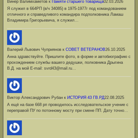
Винер Валимхаметов
к
Памяти старшего товарища
02.03.2026
Я служил в 664РП (в/ч 34085) в 1975-1977г под командованием
отличного и справедливого командира подполковника Ламаш
Владимира Григорьевича, я служил…
Валерий Львович Чуприянов
к
СОВЕТ ВЕТЕРАНОВ
26.10.2025
Анна здравствуйте. Пришлите фото, в форме и автобиографию с
прохождением службы вашего дедушки, полковника Дрыгина
В.Д. на мой Е-mail: svrd43@mail.ru…
Виктор Александрович Рубан
к
ИСТОРИЯ 43 ГВ.РД
22.08.2025
А ещё на базе 668 рп проводилось исследовательское учение с
переправой ПУ по потонному мосту при смене ПП. Дату точно…