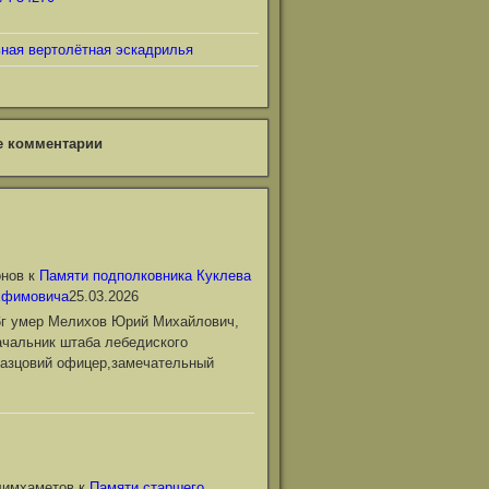
ьная вертолётная эскадрилья
е комментарии
онов
к
Памяти подполковника Куклева
Ефимовича
25.03.2026
6г умер Мелихов Юрий Михайлович,
чальник штаба лебедиского
азцовий офицер,замечательный
лимхаметов
к
Памяти старшего