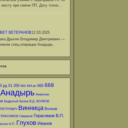
 мосту при смене ПП. Дату точно…
ВЕТ ВЕТЕРАНОВ
12.03.2025
шка Дрыгин Владимир Дмитриевич —
ником спец.операции Анадырь.
ток
668
3 рд
51
200
665
664
664 рп
Анадырь
Ананских
ов
Бедратый
Билык В.Д.
ВОЛКОВ
Винница
Волков
 ПЕТРОВИЧ
Герасимов В.П.
ГЕРАСИМОВ
Гавриков
Глухов
Иванов
асько А.П.