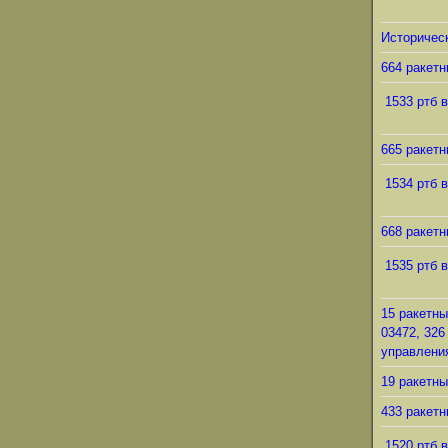
Историческ
664 ракетн
1533 ртб в
665 ракетн
1534 ртб в
668 ракетн
1535 ртб в
15 ракетны
03472, 326
управления
19 ракетны
433 ракетн
1520 ртб в