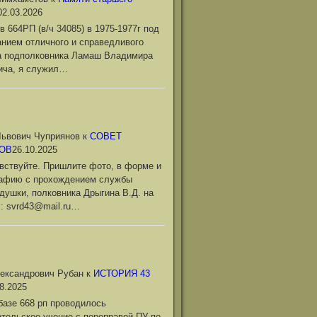
02.03.2026
в 664РП (в/ч 34085) в 1975-1977г под
нием отличного и справедливого
а подполковника Ламаш Владимира
ича, я служил…
ьвович Чуприянов
к
СОВЕТ
ОВ
26.10.2025
вствуйте. Пришлите фото, в форме и
рафию с прохождением службы
душки, полковника Дрыгина В.Д. на
l: svrd43@mail.ru…
ександрович Рубан
к
ИСТОРИЯ 43
8.2025
базе 668 рп проводилось
тельское учение с переправой ПУ по