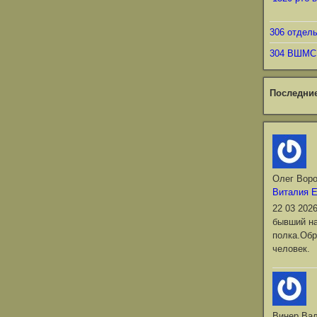
306 отдел
304 ВШМС
Последни
Олег Вор
Виталия 
22 03 202
бывший на
полка.Обр
человек.
Винер Ва