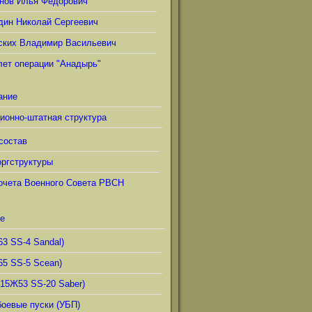
нов Илья Фёдорович
дин Николай Сергеевич
ских Владимир Васильевич
лет операции "Анадырь"
ание
ионно-штатная структура
состав
ргструктуры
очета Военного Совета РВСН
е
63 SS-4 Sandal)
65 SS-5 Scean)
(15Ж53 SS-20 Saber)
боевые пуски (УБП)