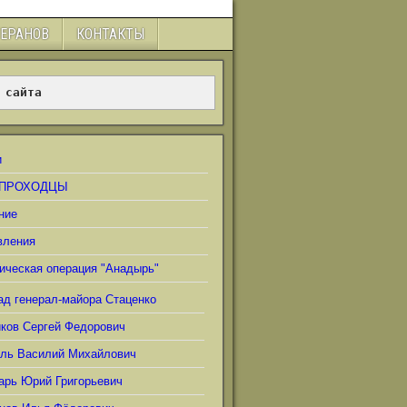
ТЕРАНОВ
КОНТАКТЫ
 сайта
и
ПРОХОДЦЫ
ние
вления
ическая операция "Анадырь"
ад генерал-майора Стаценко
иков Сергей Федорович
ель Василий Михайлович
арь Юрий Григорьевич