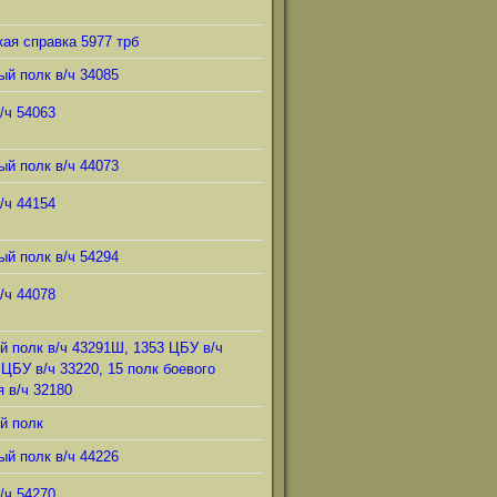
ая справка 5977 трб
ый полк в/ч 34085
/ч 54063
ый полк в/ч 44073
/ч 44154
ый полк в/ч 54294
/ч 44078
й полк в/ч 43291Ш, 1353 ЦБУ в/ч
 ЦБУ в/ч 33220, 15 полк боевого
 в/ч 32180
й полк
ый полк в/ч 44226
/ч 54270