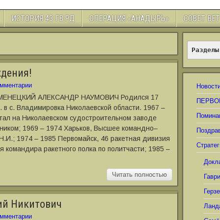
ИСТОРИЯ 43 ГВ.РД
ОПЕРАЦИЯ «АНАДЫРЬ»
СОВЕТ ВЕ
Разделы
ждения!
мментарии
Новост
АМЕНЕЦКИЙ АЛЕКСАНДР НАУМОВИЧ Родился 17
ПЕРВО
. в с. Владимировка Николаевской области. 1967 –
Помина
тал на Николаевском судостроительном заводе
ником; 1969 – 1974 Харьков, Высшее командно–
Поздра
.И.; 1974 – 1985 Первомайск, 46 ракетная дивизия
Стратег
я командира ракетного полка по политчасти; 1985 –
Докл
Читать полностью
Гавр
Герз
ий Никитович
Ланд
мментарии