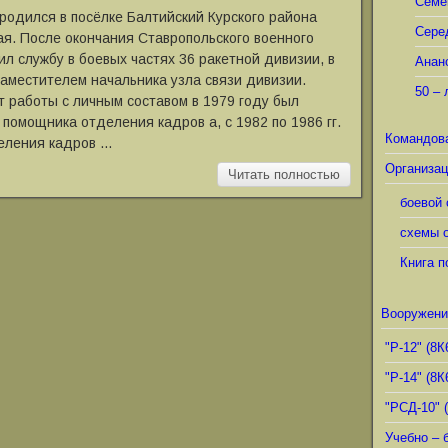
Семё
родился в посёлке Балтийский Курского района
Сере
ая. После окончания Ставропольского военного
ил службу в боевых частях 36 ракетной дивизии, в
Анан
заместителем начальника узла связи дивизии.
50 – 
 работы с личным составом в 1979 году был
помощника отделения кадров а, с 1982 по 1986 гг.
Командов
еления кадров …
Организац
Читать полностью
боевой 
схемы о
Книга п
Вооружени
"Р-12" (8К
"Р-14" (8К
"РСД-10" 
Учебно – 