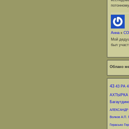
потонному
Анна
к
СО
Мой деду
был участ
Облако ме
43
43 РА
4
АХТЫРКА
Багаутдин
АЛЕКСАНДР
Волков А.П.
Герасько
Гер