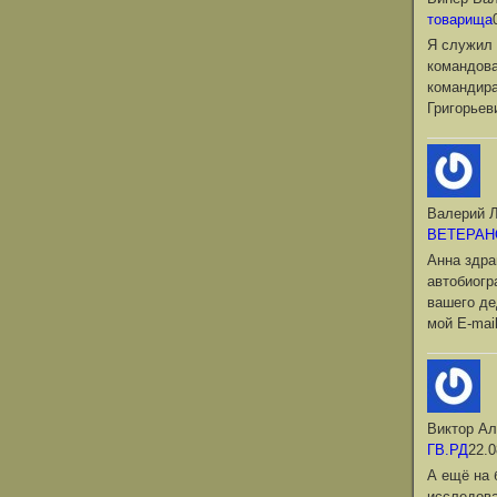
товарища
Я служил 
командова
командир
Григорьев
Валерий Л
ВЕТЕРАН
Анна здра
автобиог
вашего де
мой Е-mai
Виктор Ал
ГВ.РД
22.0
А ещё на 
исследова