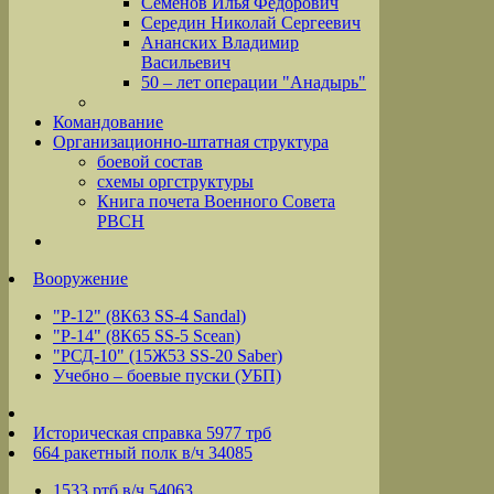
Семёнов Илья Фёдорович
Середин Николай Сергеевич
Ананских Владимир
Васильевич
50 – лет операции "Анадырь"
Командование
Организационно-штатная структура
боевой состав
схемы оргструктуры
Книга почета Военного Совета
РВСН
Вооружение
"Р-12" (8К63 SS-4 Sandal)
"Р-14" (8К65 SS-5 Scean)
"РСД-10" (15Ж53 SS-20 Saber)
Учебно – боевые пуски (УБП)
Историческая справка 5977 трб
664 ракетный полк в/ч 34085
1533 ртб в/ч 54063