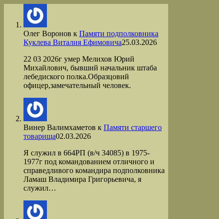
Олег Воронов
к
Памяти подполковника
Куклева Виталия Ефимовича
25.03.2026
22 03 2026г умер Мелихов Юрий
Михайлович, бывший начальник штаба
лебедиского полка.Образцовий
офицер,замечательный человек.
Винер Валимхаметов
к
Памяти старшего
товарища
02.03.2026
Я служил в 664РП (в/ч 34085) в 1975-
1977г под командованием отличного и
справедливого командира подполковника
Ламаш Владимира Григорьевича, я
служил…