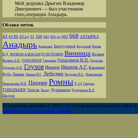
Мой дедушка Дрыгин Владимир
Дмитриевич — был участником
спец.операции Анадырь.
Облако меток
668
43
43 РА
43 рд
51
200
665
АХТЫРКА
664
664 рп
Анадырь
Багаутдинов
Ананских
Бедратый
Билык
Винница
Волков
В.Д.
ВОЛКОВ АЛЕКСАНДР ПЕТРОВИЧ
Герасимов В.П.
Волков А.П.
ГЕРАСИМОВ
Гавриков
Герасько
Глухов
Иванов А.Г.
Иванов
Каракаев
Герасько А.П.
Лебедин
Куба
Ламаш
Ламаш В.Г.
Неделин В.С.
Николаенко
Ромны
Пионер
Николаенко Н.П.
Р–14
Свирин
ТОПОЛЬЦЕВ
Тополь
Чуприянов
Холод
Чуприянов В.Л.
Шадрин
43 ракетная дивизия © 2023 | Оставляя комментарий на сайте и
обработки персональных данных.