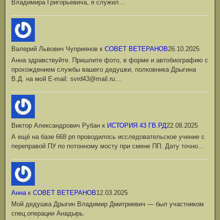
Владимира Григорьевича, я служил…
Валерий Львович Чуприянов
к
СОВЕТ ВЕТЕРАНОВ
26.10.2025
Анна здравствуйте. Пришлите фото, в форме и автобиографию с
прохождением службы вашего дедушки, полковника Дрыгина
В.Д. на мой Е-mail: svrd43@mail.ru…
Виктор Александрович Рубан
к
ИСТОРИЯ 43 ГВ.РД
22.08.2025
А ещё на базе 668 рп проводилось исследовательское учение с
переправой ПУ по потонному мосту при смене ПП. Дату точно…
Анна
к
СОВЕТ ВЕТЕРАНОВ
12.03.2025
Мой дедушка Дрыгин Владимир Дмитриевич — был участником
спец.операции Анадырь.