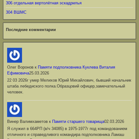
306 отдельная вертолётная эскадрилья
304 ВШМС
Последние комментарии
Олег Воронов
к
Памяти подполковника Куклева Виталия
Ефимовича
25.03.2026
22 03 2026г умер Мелихов Юрий Михайлович, бывший начальник
штаба лебедиского полка.Образцовий офицер,замечательный
человек.
Винер Валимхаметов
к
Памяти старшего товарища
02.03.2026
Я служил в 664РП (в/ч 34085) в 1975-1977г под командованием
отличного и справедливого командира подполковника Ламаш