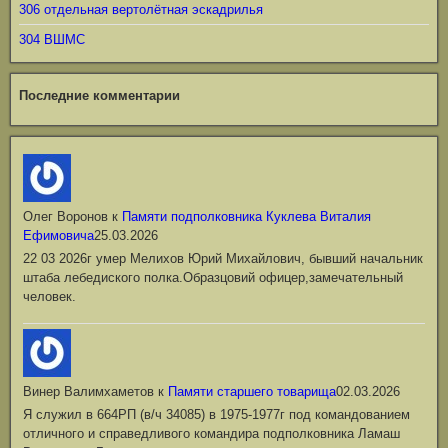
306 отдельная вертолётная эскадрилья
304 ВШМС
Последние комментарии
Олег Воронов
к
Памяти подполковника Куклева Виталия
Ефимовича
25.03.2026
22 03 2026г умер Мелихов Юрий Михайлович, бывший начальник
штаба лебедиского полка.Образцовий офицер,замечательный
человек.
Винер Валимхаметов
к
Памяти старшего товарища
02.03.2026
Я служил в 664РП (в/ч 34085) в 1975-1977г под командованием
отличного и справедливого командира подполковника Ламаш