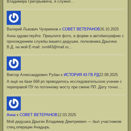
Владимира Григорьевича, я служил…
Валерий Львович Чуприянов
к
СОВЕТ ВЕТЕРАНОВ
26.10.2025
Анна здравствуйте. Пришлите фото, в форме и автобиографию с
прохождением службы вашего дедушки, полковника Дрыгина
В.Д. на мой Е-mail: svrd43@mail.ru…
Виктор Александрович Рубан
к
ИСТОРИЯ 43 ГВ.РД
22.08.2025
А ещё на базе 668 рп проводилось исследовательское учение с
переправой ПУ по потонному мосту при смене ПП. Дату точно…
Анна
к
СОВЕТ ВЕТЕРАНОВ
12.03.2025
Мой дедушка Дрыгин Владимир Дмитриевич — был участником
спец.операции Анадырь.