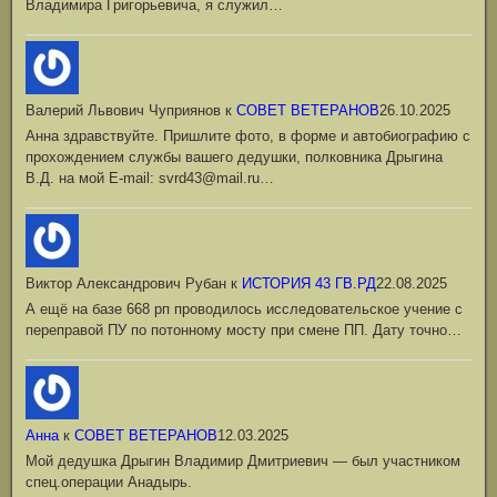
Владимира Григорьевича, я служил…
Валерий Львович Чуприянов
к
СОВЕТ ВЕТЕРАНОВ
26.10.2025
Анна здравствуйте. Пришлите фото, в форме и автобиографию с
прохождением службы вашего дедушки, полковника Дрыгина
В.Д. на мой Е-mail: svrd43@mail.ru…
Виктор Александрович Рубан
к
ИСТОРИЯ 43 ГВ.РД
22.08.2025
А ещё на базе 668 рп проводилось исследовательское учение с
переправой ПУ по потонному мосту при смене ПП. Дату точно…
Анна
к
СОВЕТ ВЕТЕРАНОВ
12.03.2025
Мой дедушка Дрыгин Владимир Дмитриевич — был участником
спец.операции Анадырь.