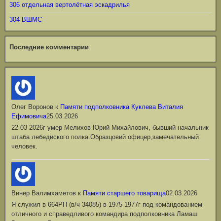
306 отдельная вертолётная эскадрилья
304 ВШМС
Последние комментарии
Олег Воронов
к
Памяти подполковника Куклева Виталия
Ефимовича
25.03.2026
22 03 2026г умер Мелихов Юрий Михайлович, бывший начальник
штаба лебедиского полка.Образцовий офицер,замечательный
человек.
Винер Валимхаметов
к
Памяти старшего товарища
02.03.2026
Я служил в 664РП (в/ч 34085) в 1975-1977г под командованием
отличного и справедливого командира подполковника Ламаш