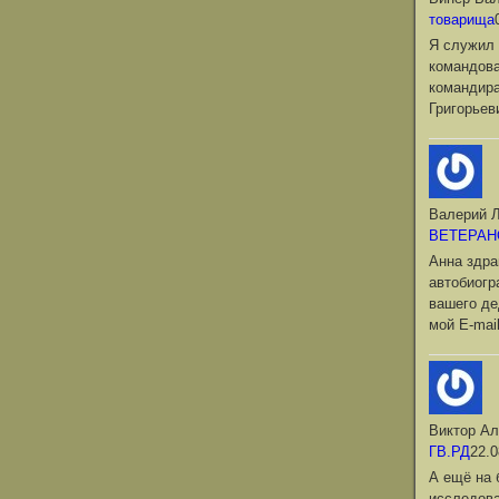
товарища
Я служил 
командова
командир
Григорьев
Валерий Л
ВЕТЕРАН
Анна здра
автобиог
вашего де
мой Е-mai
Виктор Ал
ГВ.РД
22.0
А ещё на 
исследова