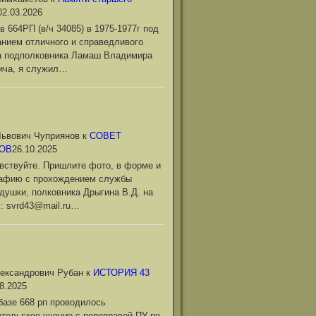
02.03.2026
в 664РП (в/ч 34085) в 1975-1977г под
нием отличного и справедливого
а подполковника Ламаш Владимира
ича, я служил…
ьвович Чуприянов
к
СОВЕТ
ОВ
26.10.2025
вствуйте. Пришлите фото, в форме и
рафию с прохождением службы
душки, полковника Дрыгина В.Д. на
l: svrd43@mail.ru…
ександрович Рубан
к
ИСТОРИЯ 43
8.2025
базе 668 рп проводилось
тельское учение с переправой ПУ по