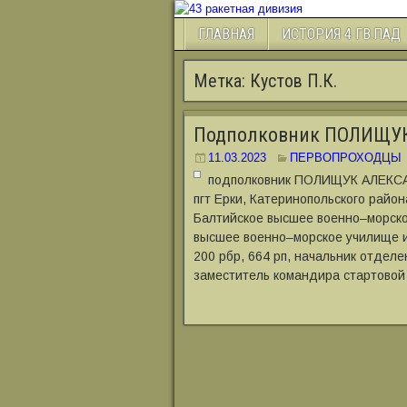
ГЛАВНАЯ
ИСТОРИЯ 4 ГВ.ПАД
Метка:
Кустов П.К.
Подполковник ПОЛИЩУ
11.03.2023
ПЕРВОПРОХОДЦЫ
подполковник ПОЛИЩУК АЛЕКСА
пгт Ерки, Катеринопольского район
Балтийское высшее военно‒морское
высшее военно‒морское училище им
200 рбр, 664 рп, начальник отделен
заместитель командира стартовой 