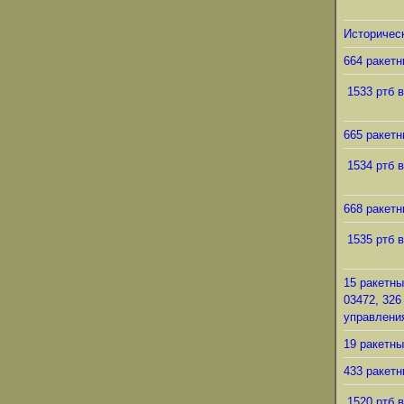
Историческ
664 ракетн
1533 ртб в
665 ракетн
1534 ртб в
668 ракетн
1535 ртб в
15 ракетны
03472, 326
управления
19 ракетны
433 ракетн
1520 ртб в