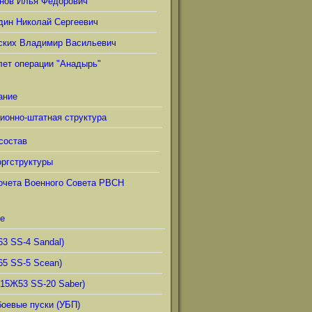
нов Илья Фёдорович
дин Николай Сергеевич
ских Владимир Васильевич
лет операции "Анадырь"
ание
ионно-штатная структура
состав
ргструктуры
очета Военного Совета РВСН
е
63 SS-4 Sandal)
65 SS-5 Scean)
(15Ж53 SS-20 Saber)
боевые пуски (УБП)