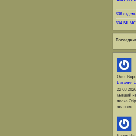
306 отдел
304 ВШМС
Последни
Олег Вор
Виталия 
22 03 202
бывший на
полка.Обр
человек.
Винер Ва