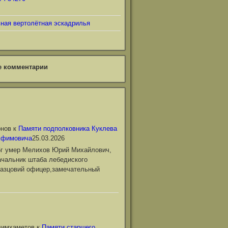
ьная вертолётная эскадрилья
е комментарии
онов
к
Памяти подполковника Куклева
Ефимовича
25.03.2026
6г умер Мелихов Юрий Михайлович,
чальник штаба лебедиского
азцовий офицер,замечательный
лимхаметов
к
Памяти старшего