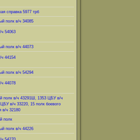
ая справка 5977 трб
ый полк в/ч 34085
/ч 54063
ый полк в/ч 44073
/ч 44154
ый полк в/ч 54294
/ч 44078
й полк в/ч 43291Ш, 1353 ЦБУ в/ч
 ЦБУ в/ч 33220, 15 полк боевого
 в/ч 32180
й полк
ый полк в/ч 44226
/ч 54270