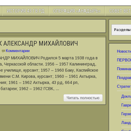
ИСТОРИЯ 43 ГВ.РД
ОПЕРАЦИЯ «АНАДЫРЬ»
СОВЕТ ВЕ
Разделы
К АЛЕКСАНДР МИХАЙЛОВИЧ
Комментарии
Новост
НДР МИХАЙЛОВИЧ Родился 5 марта 1938 года в
ПЕРВО
а, Черкасской области. 1956 ‒ 1957 Калининград,
Помина
 училище, курсант; 1957 ‒ 1960 Баку, Каспийское
ени С.М. Кирова, курсант; 1960 ‒ 1961 Ахтырка,
Поздра
ия; 1961 ‒ 1962 Ахтырка, 43 рд, 664 рп,
Стратег
батареи; 1962 ‒ 1962 ГСВК, …
Докл
Читать полностью
Гавр
Герз
Ланд