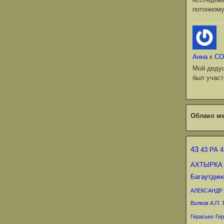
потонному
Анна
к
СО
Мой деду
был участ
Облако ме
43
43 РА
4
АХТЫРКА
Багаутдин
АЛЕКСАНДР
Волков А.П.
Герасько
Гер