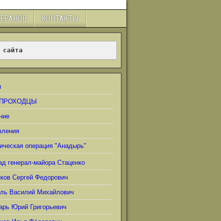
ТЕРАНОВ
КОНТАКТЫ
 сайта
и
ПРОХОДЦЫ
ние
вления
ическая операция "Анадырь"
ад генерал-майора Стаценко
иков Сергей Федорович
ель Василий Михайлович
арь Юрий Григорьевич