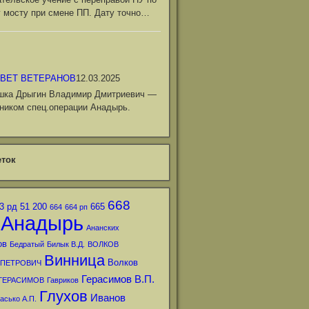
 мосту при смене ПП. Дату точно…
ВЕТ ВЕТЕРАНОВ
12.03.2025
шка Дрыгин Владимир Дмитриевич —
ником спец.операции Анадырь.
ток
668
3 рд
51
200
665
664
664 рп
Анадырь
Ананских
ов
Бедратый
Билык В.Д.
ВОЛКОВ
Винница
Волков
 ПЕТРОВИЧ
Герасимов В.П.
ГЕРАСИМОВ
Гавриков
Глухов
Иванов
асько А.П.