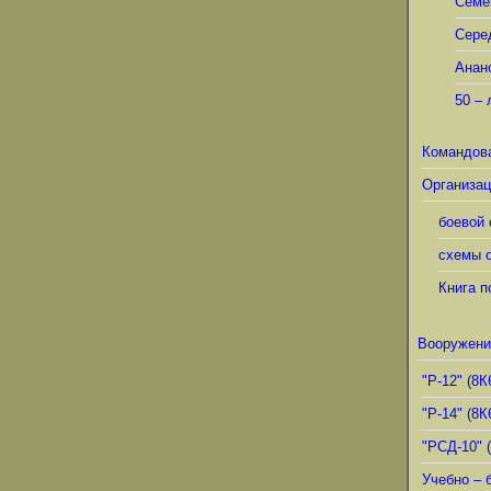
Семё
Сере
Анан
50 – 
Командов
Организац
боевой 
схемы о
Книга п
Вооружени
"Р-12" (8К
"Р-14" (8К
"РСД-10" 
Учебно – 