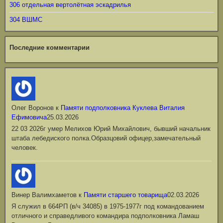
306 отдельная вертолётная эскадрилья
304 ВШМС
Последние комментарии
Олег Воронов
к
Памяти подполковника Куклева Виталия
Ефимовича
25.03.2026
22 03 2026г умер Мелихов Юрий Михайлович, бывший начальник
штаба лебедиского полка.Образцовий офицер,замечательный
человек.
Винер Валимхаметов
к
Памяти старшего товарища
02.03.2026
Я служил в 664РП (в/ч 34085) в 1975-1977г под командованием
отличного и справедливого командира подполковника Ламаш