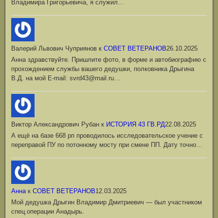
Владимира Григорьевича, я служил…
Валерий Львович Чуприянов
к
СОВЕТ ВЕТЕРАНОВ
26.10.2025
Анна здравствуйте. Пришлите фото, в форме и автобиографию с
прохождением службы вашего дедушки, полковника Дрыгина
В.Д. на мой Е-mail: svrd43@mail.ru…
Виктор Александрович Рубан
к
ИСТОРИЯ 43 ГВ.РД
22.08.2025
А ещё на базе 668 рп проводилось исследовательское учение с
переправой ПУ по потонному мосту при смене ПП. Дату точно…
Анна
к
СОВЕТ ВЕТЕРАНОВ
12.03.2025
Мой дедушка Дрыгин Владимир Дмитриевич — был участником
спец.операции Анадырь.