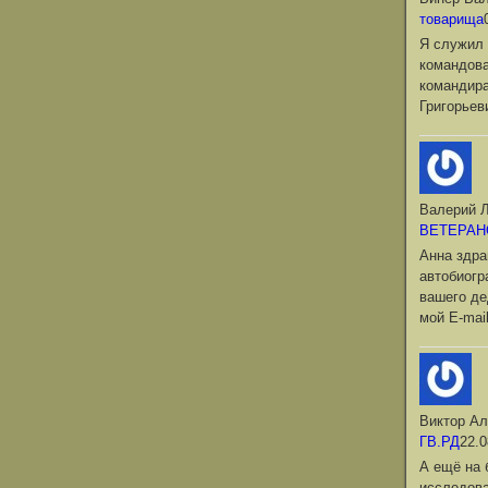
товарища
Я служил 
командова
командир
Григорьев
Валерий Л
ВЕТЕРАН
Анна здра
автобиог
вашего де
мой Е-mai
Виктор Ал
ГВ.РД
22.0
А ещё на 
исследова