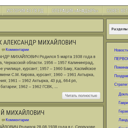
ИСТОРИЯ 43 ГВ.РД
ОПЕРАЦИЯ «АНАДЫРЬ»
СОВЕТ ВЕ
Разделы
К АЛЕКСАНДР МИХАЙЛОВИЧ
Комментарии
Новост
НДР МИХАЙЛОВИЧ Родился 5 марта 1938 года в
ПЕРВО
а, Черкасской области. 1956 ‒ 1957 Калининград,
Помина
 училище, курсант; 1957 ‒ 1960 Баку, Каспийское
ени С.М. Кирова, курсант; 1960 ‒ 1961 Ахтырка,
Поздра
ия; 1961 ‒ 1962 Ахтырка, 43 рд, 664 рп,
Стратег
батареи; 1962 ‒ 1962 ГСВК, …
Докл
Читать полностью
Гавр
НИЙ МИХАЙЛОВИЧ
Герз
Комментарии
Ланд
ЛОВИЧ Родился 28.08.1938 года в г. Серпухове