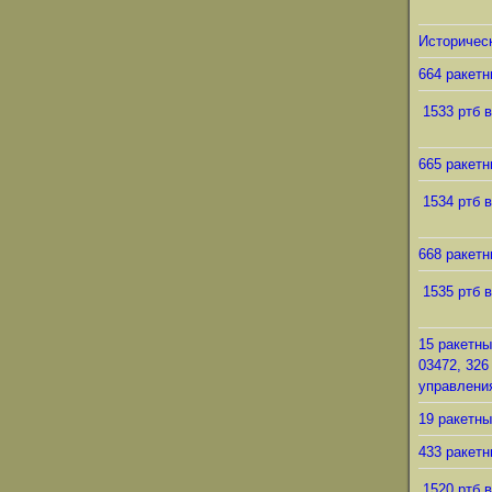
Историческ
664 ракетн
1533 ртб в
665 ракетн
1534 ртб в
668 ракетн
1535 ртб в
15 ракетны
03472, 326
управления
19 ракетны
433 ракетн
1520 ртб в