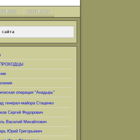
ТЕРАНОВ
КОНТАКТЫ
 сайта
и
ПРОХОДЦЫ
ние
вления
ическая операция "Анадырь"
ад генерал-майора Стаценко
иков Сергей Федорович
ель Василий Михайлович
арь Юрий Григорьевич