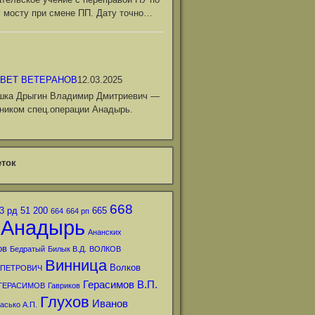
 мосту при смене ПП. Дату точно…
ВЕТ ВЕТЕРАНОВ
12.03.2025
шка Дрыгин Владимир Дмитриевич —
ником спец.операции Анадырь.
ток
668
3 рд
51
200
665
664
664 рп
Анадырь
Ананских
ов
Бедратый
Билык В.Д.
ВОЛКОВ
Винница
Волков
 ПЕТРОВИЧ
Герасимов В.П.
ГЕРАСИМОВ
Гавриков
Глухов
Иванов
асько А.П.