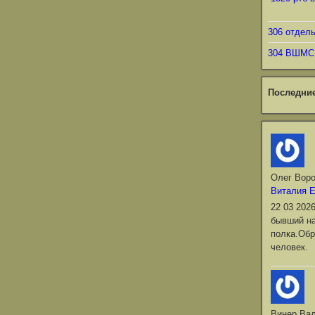
306 отдел
304 ВШМС
Последни
Олег Вор
Виталия 
22 03 202
бывший на
полка.Обр
человек.
Винер Ва