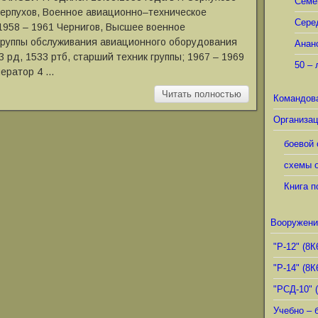
Семё
Серпухов, Военное авиационно‒техническое
Сере
1958 ‒ 1961 Чернигов, Высшее военное
группы обслуживания авиационного оборудования
Анан
3 рд, 1533 ртб, старший техник группы; 1967 ‒ 1969
50 – 
ператор 4 …
Читать полностью
Командов
Организац
боевой 
схемы о
Книга п
Вооружени
"Р-12" (8К
"Р-14" (8К
"РСД-10" 
Учебно – 