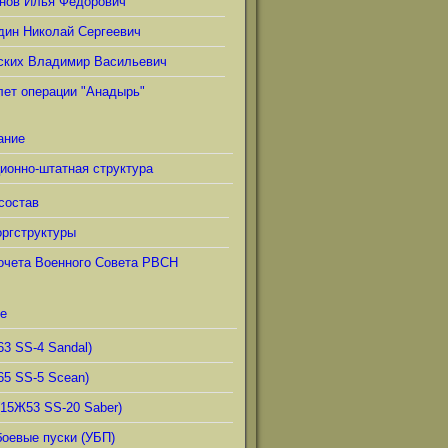
нов Илья Фёдорович
дин Николай Сергеевич
ских Владимир Васильевич
лет операции "Анадырь"
ание
ионно-штатная структура
состав
ргструктуры
очета Военного Совета РВСН
е
63 SS-4 Sandal)
65 SS-5 Scean)
(15Ж53 SS-20 Saber)
боевые пуски (УБП)