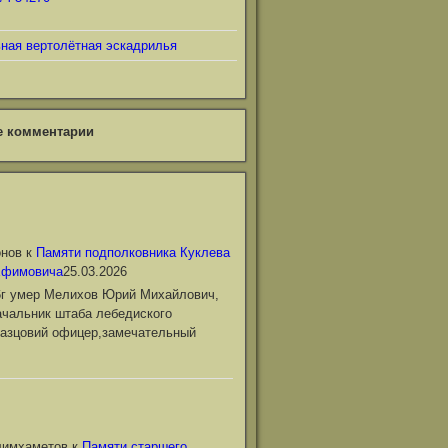
ьная вертолётная эскадрилья
е комментарии
онов
к
Памяти подполковника Куклева
Ефимовича
25.03.2026
6г умер Мелихов Юрий Михайлович,
чальник штаба лебедиского
азцовий офицер,замечательный
лимхаметов
к
Памяти старшего