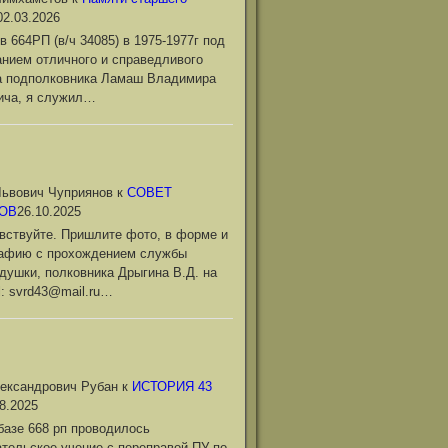
02.03.2026
в 664РП (в/ч 34085) в 1975-1977г под
нием отличного и справедливого
а подполковника Ламаш Владимира
ича, я служил…
ьвович Чуприянов
к
СОВЕТ
ОВ
26.10.2025
вствуйте. Пришлите фото, в форме и
рафию с прохождением службы
душки, полковника Дрыгина В.Д. на
l: svrd43@mail.ru…
ександрович Рубан
к
ИСТОРИЯ 43
8.2025
базе 668 рп проводилось
тельское учение с переправой ПУ по