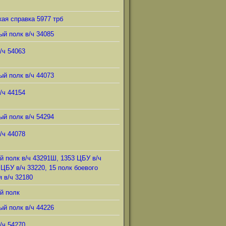
ая справка 5977 трб
ый полк в/ч 34085
/ч 54063
ый полк в/ч 44073
/ч 44154
ый полк в/ч 54294
/ч 44078
й полк в/ч 43291Ш, 1353 ЦБУ в/ч
 ЦБУ в/ч 33220, 15 полк боевого
 в/ч 32180
й полк
ый полк в/ч 44226
/ч 54270