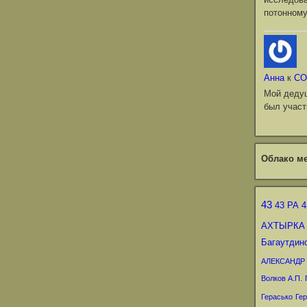
потонному
Анна
к
СО
Мой деду
был участ
Облако ме
43
43 РА
4
АХТЫРКА
Багаутдин
АЛЕКСАНДР
Волков А.П.
Герасько
Гер