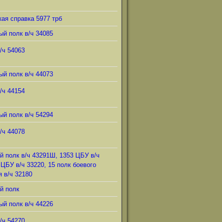
ая справка 5977 трб
ый полк в/ч 34085
/ч 54063
ый полк в/ч 44073
/ч 44154
ый полк в/ч 54294
/ч 44078
й полк в/ч 43291Ш, 1353 ЦБУ в/ч
 ЦБУ в/ч 33220, 15 полк боевого
 в/ч 32180
й полк
ый полк в/ч 44226
/ч 54270