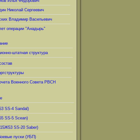
нов Илья Фёдорович
дин Николай Сергеевич
ских Владимир Васильевич
лет операции "Анадырь"
ание
ионно-штатная структура
состав
ргструктуры
очета Военного Совета РВСН
е
63 SS-4 Sandal)
65 SS-5 Scean)
(15Ж53 SS-20 Saber)
боевые пуски (УБП)