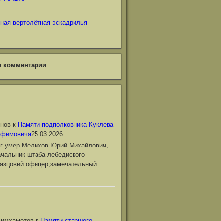
ьная вертолётная эскадрилья
е комментарии
онов
к
Памяти подполковника Куклева
Ефимовича
25.03.2026
6г умер Мелихов Юрий Михайлович,
чальник штаба лебедиского
азцовий офицер,замечательный
лимхаметов
к
Памяти старшего