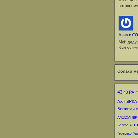
потонному
Анна
к
СО
Мой деду
был участ
Облако ме
43
43 РА
4
АХТЫРКА
Багаутдин
АЛЕКСАНДР
Волков А.П.
Герасько
Гер