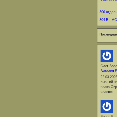
306 отдел
304 ВШМС
Последни
Олег Вор
Виталия 
22 03 202
бывший на
полка.Обр
человек.
Винер Ва