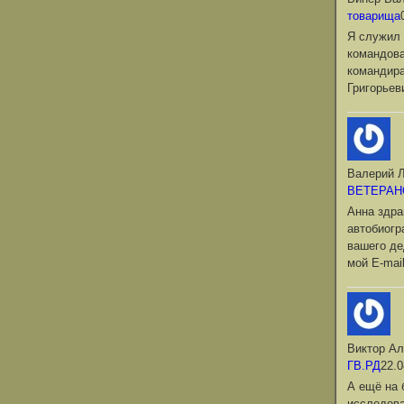
товарища
Я служил 
командова
командир
Григорьев
Валерий Л
ВЕТЕРАН
Анна здра
автобиог
вашего де
мой Е-mai
Виктор Ал
ГВ.РД
22.0
А ещё на 
исследова