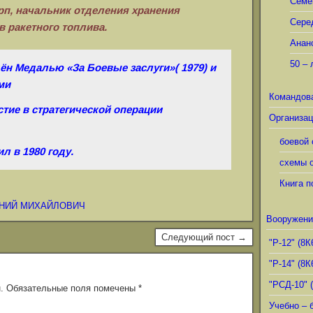
Семё
4 рп, начальник отделения хранения
Сере
 ракетного топлива.
Анан
50 – 
ён Медалью «За Боевые заслуги»( 1979)
и
ми
Командов
стие в стратегической операции
Организац
боевой 
л в 1980 году.
схемы о
Книга п
ЕНИЙ МИХАЙЛОВИЧ
Вооружени
Следующий пост →
"Р-12" (8К
"Р-14" (8К
"РСД-10" 
.
Обязательные поля помечены
*
Учебно – 