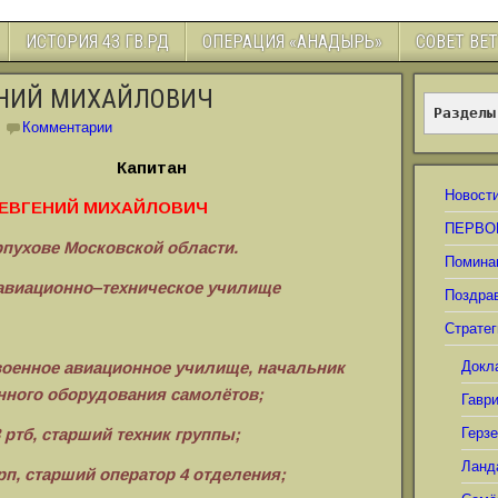
ИСТОРИЯ 43 ГВ.РД
ОПЕРАЦИЯ «АНАДЫРЬ»
СОВЕТ ВЕ
ЕНИЙ МИХАЙЛОВИЧ
Разделы
Комментарии
Капитан
Новост
 ЕВГЕНИЙ МИХАЙЛОВИЧ
ПЕРВО
ерпухове Московской области.
Помина
е авиационно‒техническое училище
Поздра
Стратег
 военное авиационное училище,
начальник
Докл
нного
оборудования самолётов;
Гавр
3 ртб, старший техник группы;
Герз
Ланд
 рп, старший оператор 4 отделения;