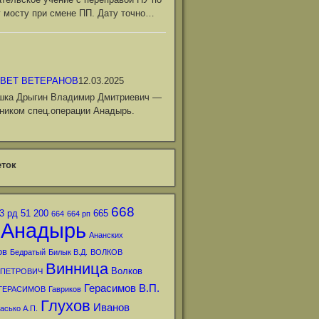
 мосту при смене ПП. Дату точно…
ВЕТ ВЕТЕРАНОВ
12.03.2025
шка Дрыгин Владимир Дмитриевич —
ником спец.операции Анадырь.
ток
668
3 рд
51
200
665
664
664 рп
Анадырь
Ананских
ов
Бедратый
Билык В.Д.
ВОЛКОВ
Винница
Волков
 ПЕТРОВИЧ
Герасимов В.П.
ГЕРАСИМОВ
Гавриков
Глухов
Иванов
асько А.П.