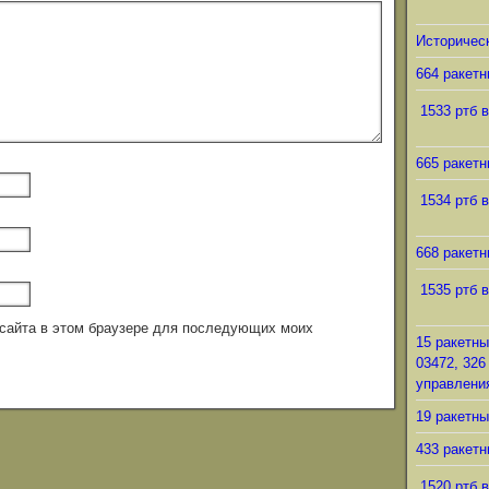
Историческ
664 ракетн
1533 ртб в
665 ракетн
1534 ртб в
668 ракетн
1535 ртб в
с сайта в этом браузере для последующих моих
15 ракетны
03472, 326
управления
19 ракетны
433 ракетн
1520 ртб в