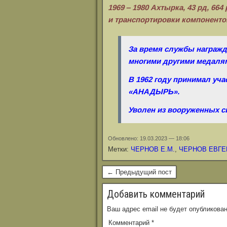
1969 ‒ 1980 Ахтырка, 43 рд, 66
и
транспортировки компонентов
За время службы награжд
многими другими медаля
В 1962 году принимал уча
«АНАДЫРЬ».
Уволен из вооруженных си
Обновлено: 19.03.2023 — 18:06
Метки:
ЧЕРНОВ Е.М.
,
ЧЕРНОВ ЕВГ
← Предыдущий пост
Добавить комментарий
Ваш адрес email не будет опубликован
Комментарий
*