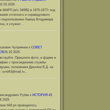
02.03.2026
в 664РП (в/ч 34085) в 1975-1977г под
нием отличного и справедливого
а подполковника Ламаш Владимира
ича, я служил…
ьвович Чуприянов
к
СОВЕТ
ОВ
26.10.2025
вствуйте. Пришлите фото, в форме и
рафию с прохождением службы
душки, полковника Дрыгина В.Д. на
l: svrd43@mail.ru…
ександрович Рубан
к
ИСТОРИЯ 43
8.2025
базе 668 рп проводилось
тельское учение с переправой ПУ по