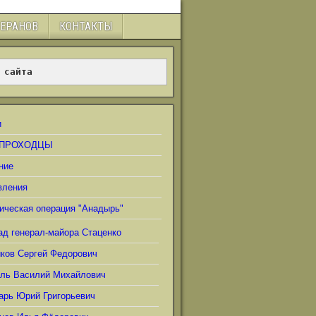
ТЕРАНОВ
КОНТАКТЫ
 сайта
и
ПРОХОДЦЫ
ние
вления
ическая операция "Анадырь"
ад генерал-майора Стаценко
иков Сергей Федорович
ель Василий Михайлович
арь Юрий Григорьевич