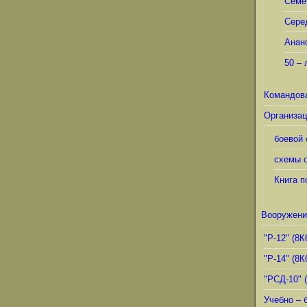
Семё
Сере
Анан
50 – 
Командов
Организац
боевой 
схемы о
Книга п
Вооружени
"Р-12" (8К
"Р-14" (8К
"РСД-10" 
Учебно – 