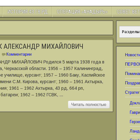
ИСТОРИЯ 43 ГВ.РД
ОПЕРАЦИЯ «АНАДЫРЬ»
СОВЕТ ВЕ
Разделы
К АЛЕКСАНДР МИХАЙЛОВИЧ
Комментарии
Новост
НДР МИХАЙЛОВИЧ Родился 5 марта 1938 года в
ПЕРВО
а, Черкасской области. 1956 ‒ 1957 Калининград,
Помина
 училище, курсант; 1957 ‒ 1960 Баку, Каспийское
ени С.М. Кирова, курсант; 1960 ‒ 1961 Ахтырка,
Поздра
ия; 1961 ‒ 1962 Ахтырка, 43 рд, 664 рп,
Стратег
батареи; 1962 ‒ 1962 ГСВК, …
Докл
Читать полностью
Гавр
Герз
Ланд