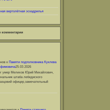
ьная вертолётная эскадрилья
е комментарии
онов
к
Памяти подполковника Куклева
Ефимовича
25.03.2026
6г умер Мелихов Юрий Михайлович,
чальник штаба лебедиского
азцовий офицер,замечательный
лимхаметов
к
Памяти старшего