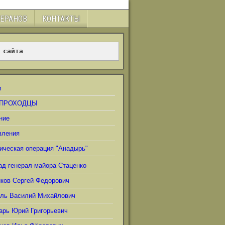
ТЕРАНОВ
КОНТАКТЫ
 сайта
и
ПРОХОДЦЫ
ние
вления
ическая операция "Анадырь"
ад генерал-майора Стаценко
иков Сергей Федорович
ель Василий Михайлович
арь Юрий Григорьевич