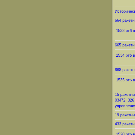
Историческ
664 ракетн
1533 ртб в
665 ракетн
1534 ртб в
668 ракетн
1535 ртб в
15 ракетны
03472, 326
управления
19 ракетны
433 ракетн
1520 ртб в