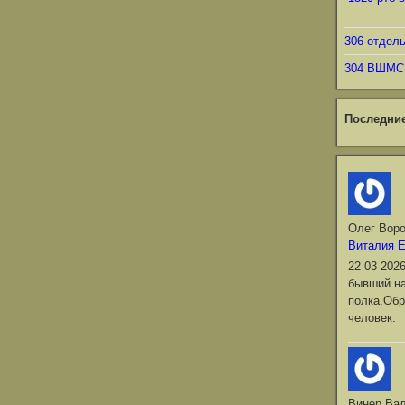
306 отдел
304 ВШМС
Последни
Олег Вор
Виталия 
22 03 202
бывший на
полка.Обр
человек.
Винер Ва