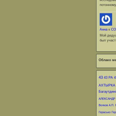
потонному
Анна
к
СО
Мой деду
был участ
Облако ме
43
43 РА
4
АХТЫРКА
Багаутдин
АЛЕКСАНДР
Волков А.П.
Герасько
Гер