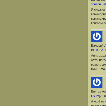
товарища
Я служил 
командова
командир
Григорьев
Валерий Л
ВЕТЕРАН
Анна здра
автобиог
вашего де
мой Е-mai
Виктор Ал
ГВ.РД
22.0
А ещё на 
исследова