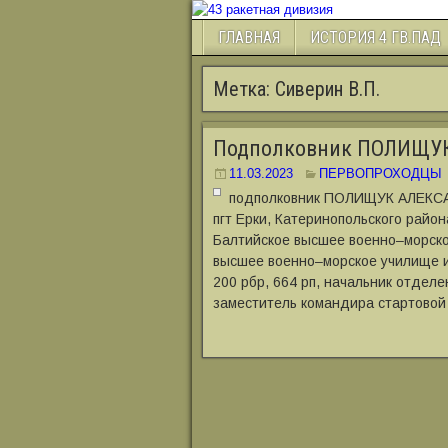
ГЛАВНАЯ
ИСТОРИЯ 4 ГВ.ПАД
Метка:
Сиверин В.П.
Подполковник ПОЛИЩУ
11.03.2023
ПЕРВОПРОХОДЦЫ
подполковник ПОЛИЩУК АЛЕКСА
пгт Ерки, Катеринопольского район
Балтийское высшее военно‒морское
высшее военно‒морское училище им
200 рбр, 664 рп, начальник отделен
заместитель командира стартовой 