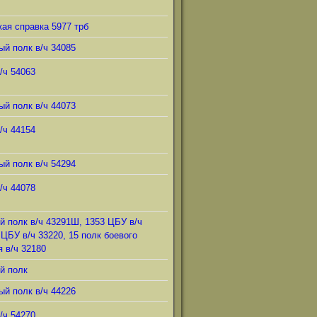
ая справка 5977 трб
ый полк в/ч 34085
/ч 54063
ый полк в/ч 44073
/ч 44154
ый полк в/ч 54294
/ч 44078
й полк в/ч 43291Ш, 1353 ЦБУ в/ч
 ЦБУ в/ч 33220, 15 полк боевого
 в/ч 32180
й полк
ый полк в/ч 44226
/ч 54270