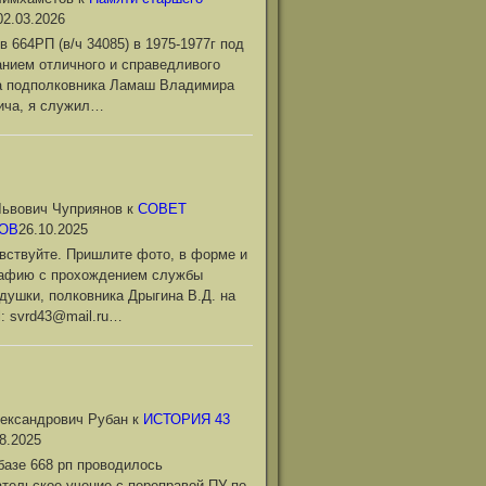
02.03.2026
в 664РП (в/ч 34085) в 1975-1977г под
нием отличного и справедливого
а подполковника Ламаш Владимира
ича, я служил…
ьвович Чуприянов
к
СОВЕТ
ОВ
26.10.2025
вствуйте. Пришлите фото, в форме и
рафию с прохождением службы
душки, полковника Дрыгина В.Д. на
l: svrd43@mail.ru…
ександрович Рубан
к
ИСТОРИЯ 43
8.2025
базе 668 рп проводилось
тельское учение с переправой ПУ по