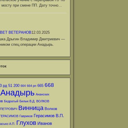
 мосту при смене ПП. Дату точно…
ВЕТ ВЕТЕРАНОВ
12.03.2025
шка Дрыгин Владимир Дмитриевич —
ником спец.операции Анадырь.
ток
668
3 рд
51
200
665
664
664 рп
Анадырь
Ананских
ов
Бедратый
Билык В.Д.
ВОЛКОВ
Винница
Волков
 ПЕТРОВИЧ
Герасимов В.П.
ГЕРАСИМОВ
Гавриков
Глухов
Иванов
асько А.П.