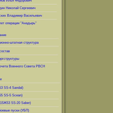
нов Илья Фёдорович
дин Николай Сергеевич
ских Владимир Васильевич
лет операции "Анадырь"
ание
ионно-штатная структура
состав
ргструктуры
очета Военного Совета РВСН
е
63 SS-4 Sandal)
65 SS-5 Scean)
(15Ж53 SS-20 Saber)
боевые пуски (УБП)