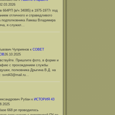
02.03.2026
в 664РП (в/ч 34085) в 1975-1977г под
нием отличного и справедливого
а подполковника Ламаш Владимира
ича, я служил…
ьвович Чуприянов
к
СОВЕТ
ОВ
26.10.2025
вствуйте. Пришлите фото, в форме и
рафию с прохождением службы
душки, полковника Дрыгина В.Д. на
l: svrd43@mail.ru…
ександрович Рубан
к
ИСТОРИЯ 43
8.2025
базе 668 рп проводилось
тельское учение с переправой ПУ по