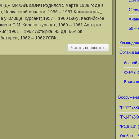
Семё
НДР МИХАЙЛОВИЧ Родился 5 марта 1938 года в
Сере
а, Черкасской области. 1956 ‒ 1957 Калининград,
 училище, курсант; 1957 ‒ 1960 Баку, Каспийское
Анан
ени С.М. Кирова, курсант; 1960 ‒ 1961 Ахтырка,
50 – 
ия; 1961 ‒ 1962 Ахтырка, 43 рд, 664 рп,
батареи; 1962 ‒ 1962 ГСВК, …
Командов
Читать полностью
Организац
боевой 
схемы о
Книга п
Вооружени
"Р-12" (8К
"Р-14" (8К
"РСД-10" 
Учебно – 