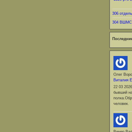
306 отдел
304 ВШМС
Последни
Олег Вор
Виталия 
22 03 202
бывший на
полка.Обр
человек.
Винер Ва