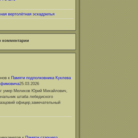
ьная вертолётная эскадрилья
е комментарии
онов
к
Памяти подполковника Куклева
Ефимовича
25.03.2026
6г умер Мелихов Юрий Михайлович,
чальник штаба лебедиского
азцовий офицер,замечательный
лимхаметов
к
Памяти старшего