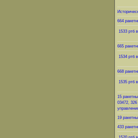
Историческ
664 ракетн
1533 ртб в
665 ракетн
1534 ртб в
668 ракетн
1535 ртб в
15 ракетны
03472, 326
управления
19 ракетны
433 ракетн
1520 ртб в