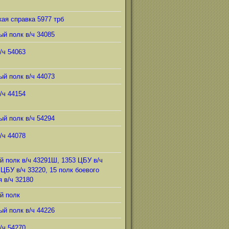
ая справка 5977 трб
ый полк в/ч 34085
/ч 54063
ый полк в/ч 44073
/ч 44154
ый полк в/ч 54294
/ч 44078
й полк в/ч 43291Ш, 1353 ЦБУ в/ч
 ЦБУ в/ч 33220, 15 полк боевого
 в/ч 32180
й полк
ый полк в/ч 44226
/ч 54270