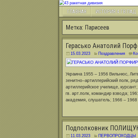
ГЛАВНАЯ
ИСТОРИЯ 4 ГВ.ПАД
Метка:
Парисеев
Герасько Анатолий Пор
15.03.2023
Поздравления
Ко
Украина 1955 – 1956 Вильнюс, Лит
зенитно–артиллерийский полк, ряд
артиллерийское училище, курсант; 
гв. арт.полк, командир взвода; 19
академия, слушатель; 1966 – 1968
Подполковник ПОЛИЩУ
11.03.2023
ПЕРВОПРОХОДЦЫ