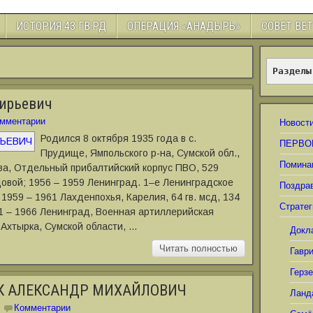
ИСТОРИЯ 43 ГВ.РД
ОПЕРАЦИЯ «АНАДЫРЬ»
СОВЕТ ВЕ
Разделы
фирьевич
мментарии
Новост
Родился 8 октября 1935 года в с.
ПЕРВО
Прудище, Ямпольского р-на, Сумской обл.,
Помина
ва, Отдельный прибалтийский корпус ПВО, 529
овой; 1956 – 1959 Ленинград. 1–е Ленинградское
Поздра
1959 – 1961 Лахденпохья, Карелия, 64 гв. мсд, 134
Стратег
61 – 1966 Ленинград, Военная артиллерийская
 Ахтырка, Сумской области, …
Докл
Читать полностью
Гавр
Герз
К АЛЕКСАНДР МИХАЙЛОВИЧ
Ланд
Комментарии