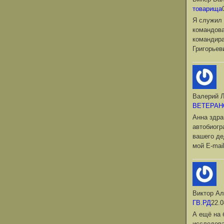
товарища
Я служил 
командова
командир
Григорьев
Валерий Л
ВЕТЕРАН
Анна здра
автобиог
вашего де
мой Е-mai
Виктор Ал
ГВ.РД
22.0
А ещё на 
исследова