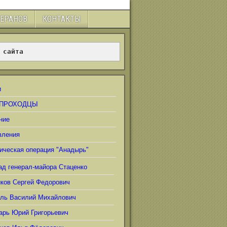
ТЕРАНОВ
КОНТАКТЫ
 сайта
и
ПРОХОДЦЫ
ние
вления
ическая операция "Анадырь"
ад генерал-майора Стаценко
иков Сергей Федорович
ель Василий Михайлович
арь Юрий Григорьевич