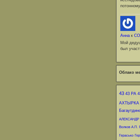
потонному
Анна
к
СО
Мой деду
был участ
Облако ме
43
43 РА
4
АХТЫРКА
Багаутдин
АЛЕКСАНДР
Волков А.П.
Герасько
Гер