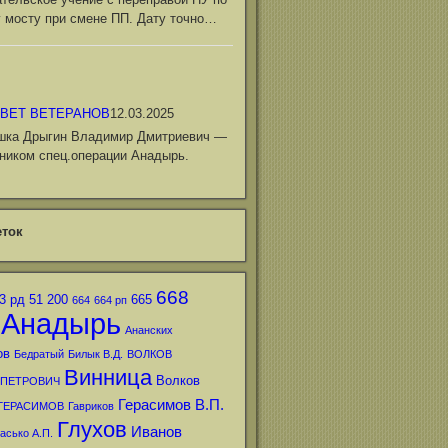
 мосту при смене ПП. Дату точно…
ВЕТ ВЕТЕРАНОВ
12.03.2025
шка Дрыгин Владимир Дмитриевич —
ником спец.операции Анадырь.
ток
668
3 рд
51
200
665
664
664 рп
Анадырь
Ананских
ов
Бедратый
Билык В.Д.
ВОЛКОВ
Винница
Волков
 ПЕТРОВИЧ
Герасимов В.П.
ГЕРАСИМОВ
Гавриков
Глухов
Иванов
асько А.П.