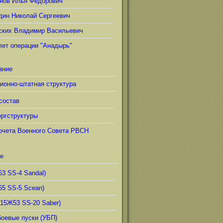
нов Илья Фёдорович
дин Николай Сергеевич
ских Владимир Васильевич
лет операции "Анадырь"
ание
ионно-штатная структура
состав
ргструктуры
очета Военного Совета РВСН
е
63 SS-4 Sandal)
65 SS-5 Scean)
(15Ж53 SS-20 Saber)
боевые пуски (УБП)