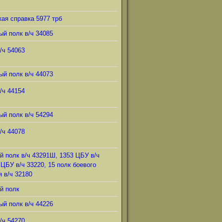
ая справка 5977 трб
ый полк в/ч 34085
/ч 54063
ый полк в/ч 44073
/ч 44154
ый полк в/ч 54294
/ч 44078
й полк в/ч 43291Ш, 1353 ЦБУ в/ч
 ЦБУ в/ч 33220, 15 полк боевого
 в/ч 32180
й полк
ый полк в/ч 44226
/ч 54270