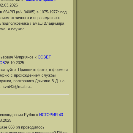
02.03.2026
в 664РП (в/ч 34085) в 1975-1977г под
нием отличного и справедливого
а подполковника Ламаш Владимира
ича, я служил…
ьвович Чуприянов
к
СОВЕТ
ОВ
26.10.2025
вствуйте. Пришлите фото, в форме и
рафию с прохождением службы
душки, полковника Дрыгина В.Д. на
l: svrd43@mail.ru…
ександрович Рубан
к
ИСТОРИЯ 43
8.2025
базе 668 рп проводилось
тельское учение с переправой ПУ по