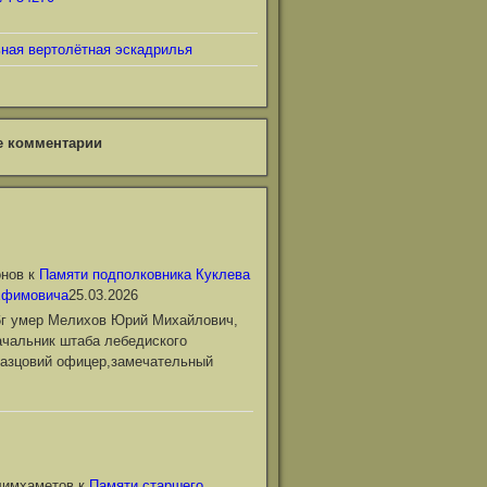
ьная вертолётная эскадрилья
е комментарии
онов
к
Памяти подполковника Куклева
Ефимовича
25.03.2026
6г умер Мелихов Юрий Михайлович,
чальник штаба лебедиского
азцовий офицер,замечательный
лимхаметов
к
Памяти старшего