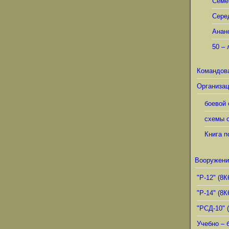
Семё
Сере
Анан
50 – 
Командов
Организац
боевой 
схемы о
Книга п
Вооружени
"Р-12" (8К
"Р-14" (8К
"РСД-10" 
Учебно – 