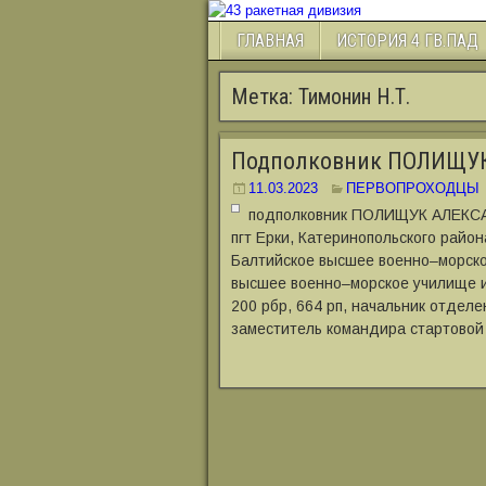
ГЛАВНАЯ
ИСТОРИЯ 4 ГВ.ПАД
Метка:
Тимонин Н.Т.
Подполковник ПОЛИЩУ
11.03.2023
ПЕРВОПРОХОДЦЫ
подполковник ПОЛИЩУК АЛЕКСА
пгт Ерки, Катеринопольского район
Балтийское высшее военно‒морское
высшее военно‒морское училище им
200 рбр, 664 рп, начальник отделен
заместитель командира стартовой 