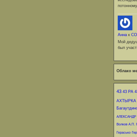
потонному
Анна
к
СО
Мой деду
был участ
Облако ме
43
43 РА
4
АХТЫРКА
Багаутдин
АЛЕКСАНДР
Волков А.П.
Герасько
Гер