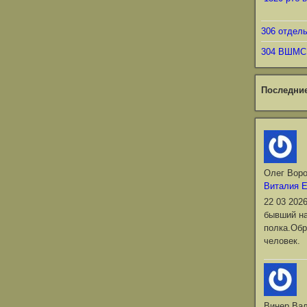
306 отдел
304 ВШМС
Последни
Олег Вор
Виталия 
22 03 202
бывший на
полка.Обр
человек.
Винер Ва