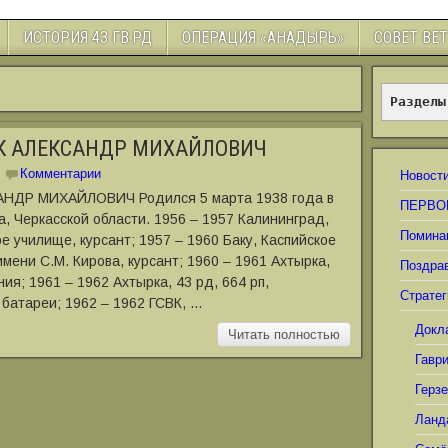
ИСТОРИЯ 43 ГВ.РД
ОПЕРАЦИЯ «АНАДЫРЬ»
СОВЕТ ВЕ
Разделы
К АЛЕКСАНДР МИХАЙЛОВИЧ
Комментарии
Новост
НДР МИХАЙЛОВИЧ Родился 5 марта 1938 года в
ПЕРВО
а, Черкасской области. 1956 ‒ 1957 Калининград,
Помина
 училище, курсант; 1957 ‒ 1960 Баку, Каспийское
ени С.М. Кирова, курсант; 1960 ‒ 1961 Ахтырка,
Поздра
ия; 1961 ‒ 1962 Ахтырка, 43 рд, 664 рп,
Стратег
батареи; 1962 ‒ 1962 ГСВК, …
Докл
Читать полностью
Гавр
Герз
Ланд