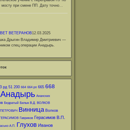
 мосту при смене ПП. Дату точно…
ВЕТ ВЕТЕРАНОВ
12.03.2025
шка Дрыгин Владимир Дмитриевич —
ником спец.операции Анадырь.
ток
668
3 рд
51
200
665
664
664 рп
Анадырь
Ананских
ов
Бедратый
Билык В.Д.
ВОЛКОВ
Винница
Волков
 ПЕТРОВИЧ
Герасимов В.П.
ГЕРАСИМОВ
Гавриков
Глухов
Иванов
асько А.П.