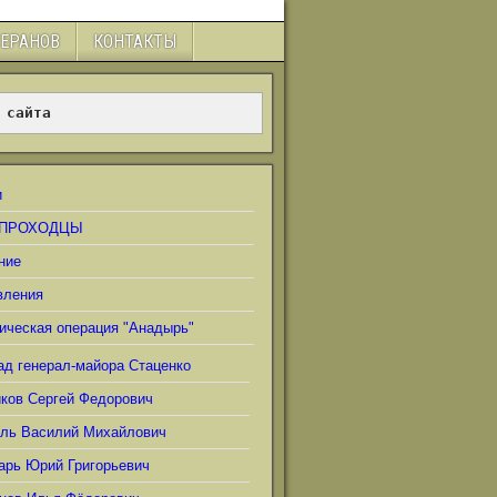
ТЕРАНОВ
КОНТАКТЫ
 сайта
и
ПРОХОДЦЫ
ние
вления
ическая операция "Анадырь"
ад генерал-майора Стаценко
иков Сергей Федорович
ель Василий Михайлович
арь Юрий Григорьевич