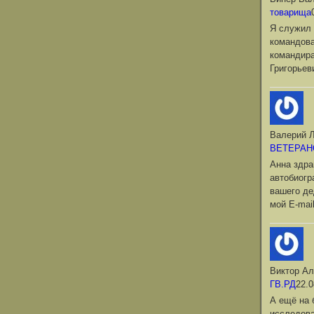
товарища
Я служил 
командова
командир
Григорьев
Валерий Л
ВЕТЕРАН
Анна здра
автобиог
вашего де
мой Е-mai
Виктор Ал
ГВ.РД
22.0
А ещё на 
исследова