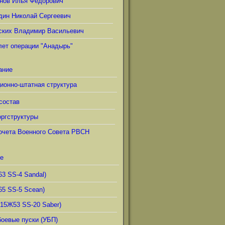
нов Илья Фёдорович
дин Николай Сергеевич
ских Владимир Васильевич
лет операции "Анадырь"
ание
ионно-штатная структура
состав
ргструктуры
очета Военного Совета РВСН
е
63 SS-4 Sandal)
65 SS-5 Scean)
(15Ж53 SS-20 Saber)
боевые пуски (УБП)