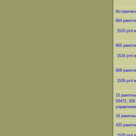
Историческ
664 ракетн
1533 ртб в
665 ракетн
1534 ртб в
668 ракетн
1535 ртб в
15 ракетны
03472, 326
управления
19 ракетны
433 ракетн
1520 ртб в