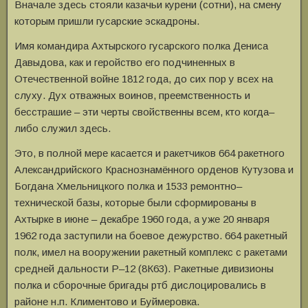
Вначале здесь стояли казачьи курени (сотни), на смену
которым пришли гусарские эскадроны.
Имя командира Ахтырского гусарского полка Дениса
Давыдова, как и геройство его подчиненных в
Отечественной войне 1812 года, до сих пор у всех на
слуху. Дух отважных воинов, преемственность и
бесстрашие – эти черты свойственны всем, кто когда–
либо служил здесь.
Это, в полной мере касается и ракетчиков 664 ракетного
Александрийского Краснознамённого орденов Кутузова и
Богдана Хмельницкого полка и 1533 ремонтно–
технической базы, которые были сформированы в
Ахтырке в июне – декабре 1960 года, а уже 20 января
1962 года заступили на боевое дежурство. 664 ракетный
полк, имел на вооружении ракетный комплекс с ракетами
средней дальности Р–12 (8К63). Ракетные дивизионы
полка и сборочные бригады ртб дислоцировались в
районе н.п. Климентово и Буймеровка.