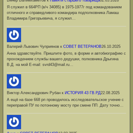
Винер Валимхаметов
к
Памяти старшего товарища
02.03.2026
Я служил в 664РП (в/ч 34085) в 1975-1977г под командованием
отличного и справедливого командира подполковника Ламаш
Владимира Григорьевича, я служил…
Валерий Львович Чуприянов
к
СОВЕТ ВЕТЕРАНОВ
26.10.2025
Анна здравствуйте. Пришлите фото, в форме и автобиографию с
прохождением службы вашего дедушки, полковника Дрыгина
В.Д. на мой Е-mail: svrd43@mail.ru…
Виктор Александрович Рубан
к
ИСТОРИЯ 43 ГВ.РД
22.08.2025
А ещё на базе 668 рп проводилось исследовательское учение с
переправой ПУ по потонному мосту при смене ПП. Дату точно…