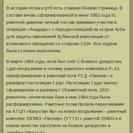
В истории полка и ртб есть славная боевая страница. В
составе вновь сформированной в июне 1962 года 51
ракетной дивизии личный состав принимал участие в
операции «Анадырь» с передислокацией на остров Куба
для защиты завоеваний Кубинской революции от
возможного нападения со стороны США. Все задачи
были успешно выполнены.
В марте 1983 года, полк был снят с боевого дежурства,
сдал вооружение и технику ракетного комплекса Р–12,
переформирован в ракетный полк РСД «Пионер» и
развёрнут на позиции 1 рдн. На позиции 2 рдн заново
сформирован и развёрнут 19 ракетный полк. 1533
ремонтно–техническая база в мае 1984 года была
расформирована. Ракетные полки прошли переучивание
на 4 ГЦП «Капустин Яр» на новое вооружение – ракетный
комплекс 15П653 «Пионер» (УТТХ) с ракетой 15Ж53 и в
новом качестве заступили на боевое дежурство в
декабре 1984 года.