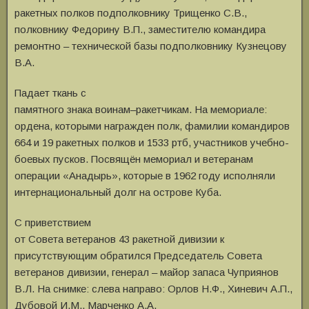
ракетных полков подполковнику Трищенко С.В.,
полковнику Федорину В.П., заместителю командира
ремонтно – технической базы подполковнику Кузнецову
В.А.
Падает ткань с
памятного знака воинам–ракетчикам. На мемориале:
ордена, которыми награжден полк, фамилии командиров
664 и 19 ракетных полков и 1533 ртб, участников учебно-
боевых пусков. Посвящён мемориал и ветеранам
операции «Анадырь», которые в 1962 году исполняли
интернациональный долг на острове Куба.
С приветствием
от Совета ветеранов 43 ракетной дивизии к
присутствующим обратился Председатель Совета
ветеранов дивизии, генерал – майор запаса Чуприянов
В.Л. На снимке: слева направо: Орлов Н.Ф., Хиневич А.П.,
Дубовой И.М., Марченко А.А.