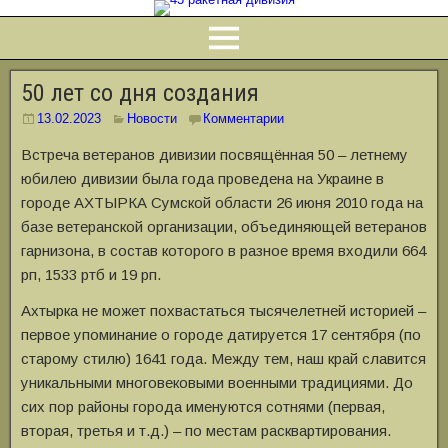
50 лет со дня создания
13.02.2023
Новости
Комментарии
Встреча ветеранов дивизии посвящённая 50 – летнему
юбилею дивизии была года проведена на Украине в
городе АХТЫРКА Сумской области 26 июня 2010 года на
базе ветеранской организации, объединяющей ветеранов
гарнизона, в состав которого в разное время входили 664
рп, 1533 ртб и 19 рп.
Ахтырка не может похвастаться тысячелетней историей –
первое упоминание о городе датируется 17 сентября (по
старому стилю) 1641 года. Между тем, наш край славится
уникальными многовековыми военными традициями. До
сих пор районы города именуются сотнями (первая,
вторая, третья и т.д.) – по местам расквартирования.