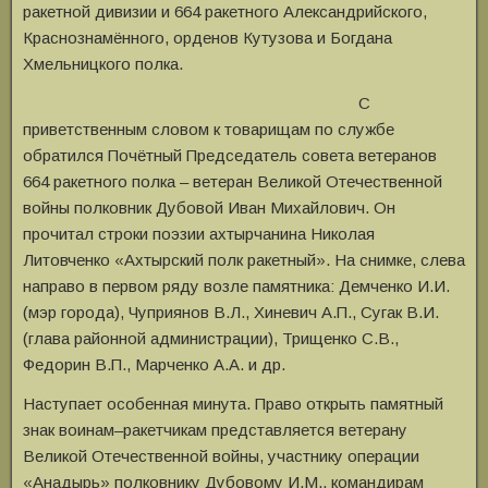
ракетной дивизии и 664 ракетного Александрийского,
Краснознамённого, орденов Кутузова и Богдана
Хмельницкого полка.
С
приветственным словом к товарищам по службе
обратился Почётный Председатель совета ветеранов
664 ракетного полка – ветеран Великой Отечественной
войны полковник Дубовой Иван Михайлович. Он
прочитал строки поэзии ахтырчанина Николая
Литовченко «Ахтырский полк ракетный». На снимке, слева
направо в первом ряду возле памятника: Демченко И.И.
(мэр города), Чуприянов В.Л., Хиневич А.П., Сугак В.И.
(глава районной администрации), Трищенко С.В.,
Федорин В.П., Марченко А.А. и др.
Наступает особенная минута. Право открыть памятный
знак воинам–ракетчикам представляется ветерану
Великой Отечественной войны, участнику операции
«Анадырь» полковнику Дубовому И.М., командирам