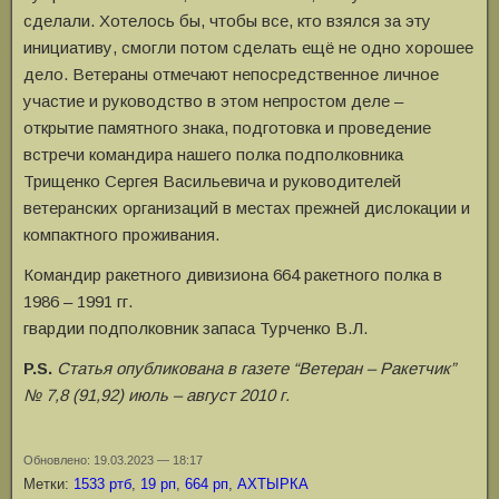
сделали. Хотелось бы, чтобы все, кто взялся за эту
инициативу, смогли потом сделать ещё не одно хорошее
дело. Ветераны отмечают непосредственное личное
участие и руководство в этом непростом деле –
открытие памятного знака, подготовка и проведение
встречи командира нашего полка подполковника
Трищенко Сергея Васильевича и руководителей
ветеранских организаций в местах прежней дислокации и
компактного проживания.
Командир ракетного дивизиона 664 ракетного полка в
1986 – 1991 гг.
гвардии подполковник запаса Турченко В.Л.
P.S.
Статья опубликована в газете “Ветеран – Ракетчик”
№ 7,8 (91,92) июль – август 2010 г.
Обновлено: 19.03.2023 — 18:17
Метки:
1533 ртб
,
19 рп
,
664 рп
,
АХТЫРКА