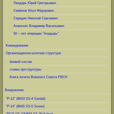
Ландарь Юрий Григорьевич
Семёнов Илья Фёдорович
Середин Николай Сергеевич
Ананских Владимир Васильевич
50 – лет операции "Анадырь"
Командование
Организационно-штатная структура
боевой состав
схемы оргструктуры
Книга почета Военного Совета РВСН
Вооружение
"Р-12" (8К63 SS-4 Sandal)
"Р-14" (8К65 SS-5 Scean)
"РСД-10" (15Ж53 SS-20 Saber)