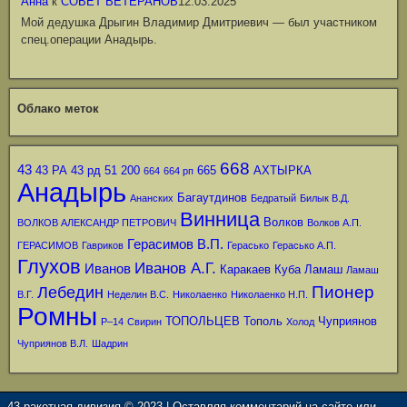
Анна
к
СОВЕТ ВЕТЕРАНОВ
12.03.2025
Мой дедушка Дрыгин Владимир Дмитриевич — был участником
спец.операции Анадырь.
Облако меток
668
43
43 РА
43 рд
51
200
665
АХТЫРКА
664
664 рп
Анадырь
Багаутдинов
Ананских
Бедратый
Билык В.Д.
Винница
Волков
ВОЛКОВ АЛЕКСАНДР ПЕТРОВИЧ
Волков А.П.
Герасимов В.П.
ГЕРАСИМОВ
Гавриков
Герасько
Герасько А.П.
Глухов
Иванов А.Г.
Иванов
Каракаев
Куба
Ламаш
Ламаш
Пионер
Лебедин
В.Г.
Неделин В.С.
Николаенко
Николаенко Н.П.
Ромны
ТОПОЛЬЦЕВ
Тополь
Чуприянов
Р–14
Свирин
Холод
Чуприянов В.Л.
Шадрин
43 ракетная дивизия © 2023 | Оставляя комментарий на сайте или