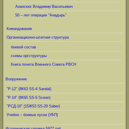
Ананских Владимир Васильевич
50 – лет операции "Анадырь"
Командование
Организационно-штатная структура
боевой состав
схемы оргструктуры
Книга почета Военного Совета РВСН
Вооружение
"Р-12" (8К63 SS-4 Sandal)
"Р-14" (8К65 SS-5 Scean)
"РСД-10" (15Ж53 SS-20 Saber)
Учебно – боевые пуски (УБП)
Историческая справка 5977 трб