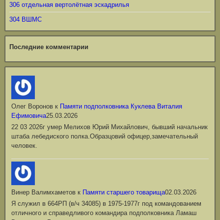
306 отдельная вертолётная эскадрилья
304 ВШМС
Последние комментарии
Олег Воронов
к
Памяти подполковника Куклева Виталия
Ефимовича
25.03.2026
22 03 2026г умер Мелихов Юрий Михайлович, бывший начальник
штаба лебедиского полка.Образцовий офицер,замечательный
человек.
Винер Валимхаметов
к
Памяти старшего товарища
02.03.2026
Я служил в 664РП (в/ч 34085) в 1975-1977г под командованием
отличного и справедливого командира подполковника Ламаш