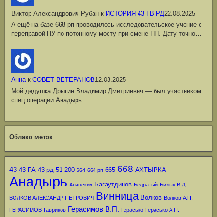
Виктор Александрович Рубан
к
ИСТОРИЯ 43 ГВ.РД
22.08.2025
А ещё на базе 668 рп проводилось исследовательское учение с
переправой ПУ по потонному мосту при смене ПП. Дату точно…
Анна
к
СОВЕТ ВЕТЕРАНОВ
12.03.2025
Мой дедушка Дрыгин Владимир Дмитриевич — был участником
спец.операции Анадырь.
Облако меток
668
43
43 РА
43 рд
51
200
665
АХТЫРКА
664
664 рп
Анадырь
Багаутдинов
Ананских
Бедратый
Билык В.Д.
Винница
Волков
ВОЛКОВ АЛЕКСАНДР ПЕТРОВИЧ
Волков А.П.
Герасимов В.П.
ГЕРАСИМОВ
Гавриков
Герасько
Герасько А.П.