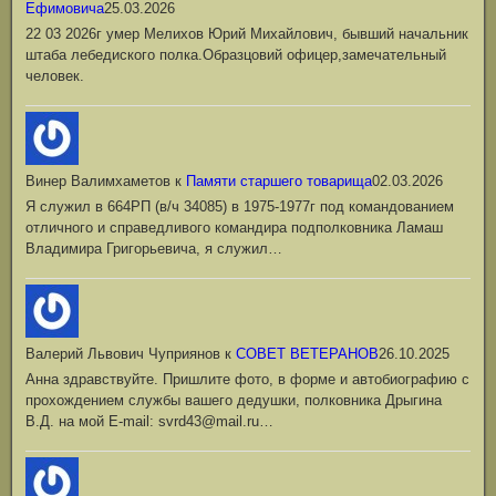
Ефимовича
25.03.2026
22 03 2026г умер Мелихов Юрий Михайлович, бывший начальник
штаба лебедиского полка.Образцовий офицер,замечательный
человек.
Винер Валимхаметов
к
Памяти старшего товарища
02.03.2026
Я служил в 664РП (в/ч 34085) в 1975-1977г под командованием
отличного и справедливого командира подполковника Ламаш
Владимира Григорьевича, я служил…
Валерий Львович Чуприянов
к
СОВЕТ ВЕТЕРАНОВ
26.10.2025
Анна здравствуйте. Пришлите фото, в форме и автобиографию с
прохождением службы вашего дедушки, полковника Дрыгина
В.Д. на мой Е-mail: svrd43@mail.ru…