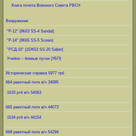
Книга почета Военного Совета РВСН
Вооружение
"Р-12" (8К63 SS-4 Sandal)
"Р-14" (8К65 SS-5 Scean)
"РСД-10" (15Ж53 SS-20 Saber)
Учебно – боевые пуски (УБП)
Историческая справка 5977 трб
664 ракетный полк в/ч 34085
1533 ртб в/ч 54063
665 ракетный полк в/ч 44073
1534 ртб в/ч 44154
668 ракетный полк в/ч 54294