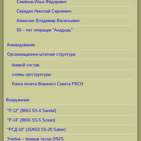
Семёнов Илья Фёдорович
Середин Николай Сергеевич
Ананских Владимир Васильевич
50 – лет операции "Анадырь"
Командование
Организационно-штатная структура
боевой состав
схемы оргструктуры
Книга почета Военного Совета РВСН
Вооружение
"Р-12" (8К63 SS-4 Sandal)
"Р-14" (8К65 SS-5 Scean)
"РСД-10" (15Ж53 SS-20 Saber)
Учебно – боевые пуски (УБП)