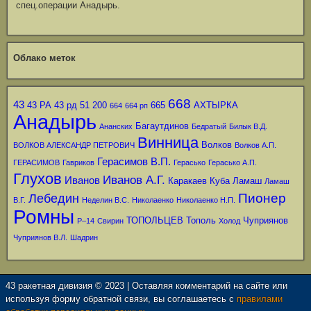
спец.операции Анадырь.
Облако меток
668
43
43 РА
43 рд
51
200
665
АХТЫРКА
664
664 рп
Анадырь
Багаутдинов
Ананских
Бедратый
Билык В.Д.
Винница
Волков
ВОЛКОВ АЛЕКСАНДР ПЕТРОВИЧ
Волков А.П.
Герасимов В.П.
ГЕРАСИМОВ
Гавриков
Герасько
Герасько А.П.
Глухов
Иванов А.Г.
Иванов
Каракаев
Куба
Ламаш
Ламаш
Пионер
Лебедин
В.Г.
Неделин В.С.
Николаенко
Николаенко Н.П.
Ромны
ТОПОЛЬЦЕВ
Тополь
Чуприянов
Р–14
Свирин
Холод
Чуприянов В.Л.
Шадрин
43 ракетная дивизия © 2023 | Оставляя комментарий на сайте или
используя форму обратной связи, вы соглашаетесь с
правилами