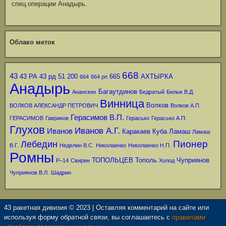
спец.операции Анадырь.
Облако меток
668
43
43 РА
43 рд
51
200
665
АХТЫРКА
664
664 рп
Анадырь
Багаутдинов
Ананских
Бедратый
Билык В.Д.
Винница
Волков
ВОЛКОВ АЛЕКСАНДР ПЕТРОВИЧ
Волков А.П.
Герасимов В.П.
ГЕРАСИМОВ
Гавриков
Герасько
Герасько А.П.
Глухов
Иванов А.Г.
Иванов
Каракаев
Куба
Ламаш
Ламаш
Пионер
Лебедин
В.Г.
Неделин В.С.
Николаенко
Николаенко Н.П.
Ромны
ТОПОЛЬЦЕВ
Тополь
Чуприянов
Р–14
Свирин
Холод
Чуприянов В.Л.
Шадрин
43 ракетная дивизия © 2023 | Оставляя комментарий на сайте или
используя форму обратной связи, вы соглашаетесь с
правилами