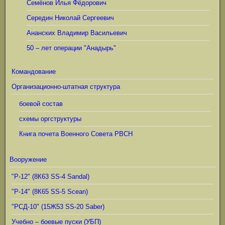
Семёнов Илья Фёдорович
Середин Николай Сергеевич
Ананских Владимир Васильевич
50 – лет операции "Анадырь"
Командование
Организационно-штатная структура
боевой состав
схемы оргструктуры
Книга почета Военного Совета РВСН
Вооружение
"Р-12" (8К63 SS-4 Sandal)
"Р-14" (8К65 SS-5 Scean)
"РСД-10" (15Ж53 SS-20 Saber)
Учебно – боевые пуски (УБП)