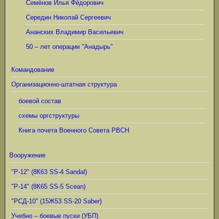
Семёнов Илья Фёдорович
Середин Николай Сергеевич
Ананских Владимир Васильевич
50 – лет операции "Анадырь"
Командование
Организационно-штатная структура
боевой состав
схемы оргструктуры
Книга почета Военного Совета РВСН
Вооружение
"Р-12" (8К63 SS-4 Sandal)
"Р-14" (8К65 SS-5 Scean)
"РСД-10" (15Ж53 SS-20 Saber)
Учебно – боевые пуски (УБП)