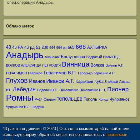
спец.операции Анадырь.
Облако меток
668
43
43 РА
43 рд
51
200
665
АХТЫРКА
664
664 рп
Анадырь
Багаутдинов
Ананских
Бедратый
Билык В.Д.
Винница
Волков
ВОЛКОВ АЛЕКСАНДР ПЕТРОВИЧ
Волков А.П.
Герасимов В.П.
ГЕРАСИМОВ
Гавриков
Герасько
Герасько А.П.
Глухов
Иванов А.Г.
Иванов
Каракаев
Куба
Ламаш
Ламаш
Пионер
Лебедин
В.Г.
Неделин В.С.
Николаенко
Николаенко Н.П.
Ромны
ТОПОЛЬЦЕВ
Тополь
Чуприянов
Р–14
Свирин
Холод
Чуприянов В.Л.
Шадрин
43 ракетная дивизия © 2023 | Оставляя комментарий на сайте или
используя форму обратной связи, вы соглашаетесь с
правилами