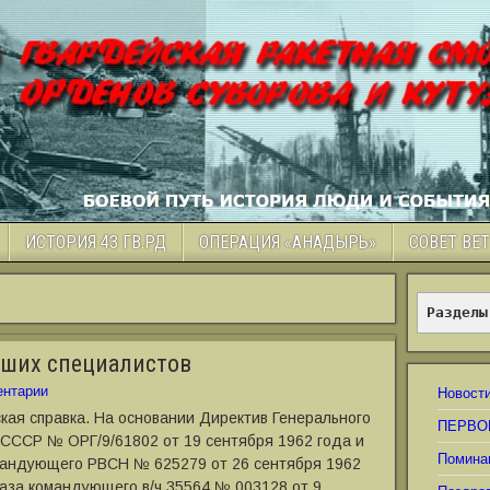
ИСТОРИЯ 43 ГВ.РД
ОПЕРАЦИЯ «АНАДЫРЬ»
СОВЕТ ВЕ
Разделы
дших специалистов
нтарии
Новост
кая справка. На основании Директив Генерального
ПЕРВО
СССР № ОРГ/9/61802 от 19 сентября 1962 года и
Помина
мандующего РВСН № 625279 от 26 сентября 1962
каза командующего в/ч 35564 № 003128 от 9