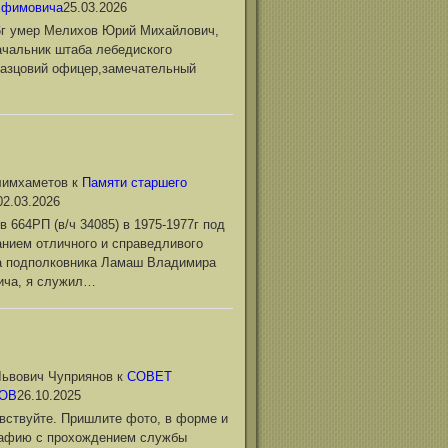
Ефимовича
25.03.2026
6г умер Мелихов Юрий Михайлович,
чальник штаба лебедиского
азцовий офицер,замечательный
лимхаметов
к
Памяти старшего
02.03.2026
в 664РП (в/ч 34085) в 1975-1977г под
нием отличного и справедливого
а подполковника Ламаш Владимира
ича, я служил…
ьвович Чуприянов
к
СОВЕТ
ОВ
26.10.2025
вствуйте. Пришлите фото, в форме и
рафию с прохождением службы