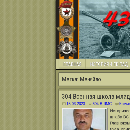
ГЛАВНАЯ
ИСТОРИЯ 4 ГВ.ПАД
Метка:
Меняйло
304 Военная школа мла
15.03.2023
304 ВШМС
Комме
Историчес
штаба ВС 
Главноко
года, при