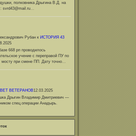
душки, полковника Дрыгина В.Д. на
l: svrd43@mail.ru…
ександрович Рубан
к
ИСТОРИЯ 43
8.2025
базе 668 рп проводилось
тельское учение с переправой ПУ по
 мосту при смене ПП. Дату точно…
ВЕТ ВЕТЕРАНОВ
12.03.2025
шка Дрыгин Владимир Дмитриевич —
ником спец.операции Анадырь.
ток