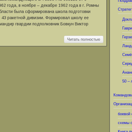
Поздра
962 года, в ноябре – декабре 1962 года в г. Ромны
Стратег
бласти была сформирована школа подготовки
 43 ракетной дивизии. Формировал школу ее
Докл
мандир гвардии подполковник Бовкун Виктор
Гавр
Герз
Читать полностью
Ланд
Семё
Сере
Анан
50 – 
Командов
Организац
боевой 
схемы о
Книга п