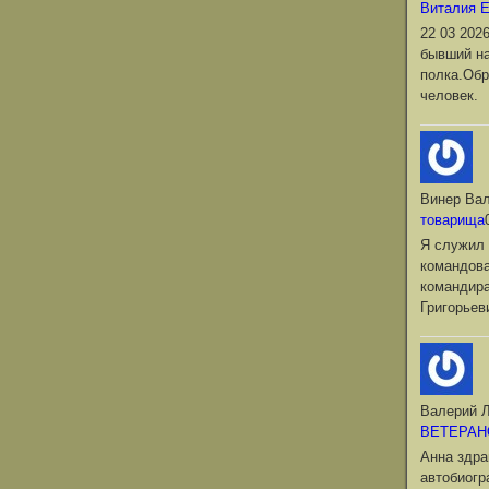
Виталия 
22 03 202
бывший на
полка.Обр
человек.
Винер Ва
товарища
Я служил 
командова
командир
Григорьев
Валерий Л
ВЕТЕРАН
Анна здра
автобиог