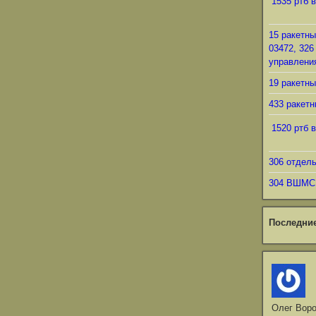
1535 ртб в
15 ракетны
03472, 326
управления
19 ракетны
433 ракетн
1520 ртб в
306 отдел
304 ВШМС
Последни
Олег Вор