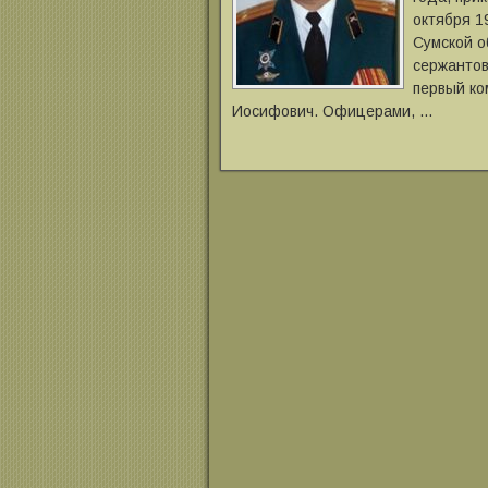
октября 1
Сумской о
сержантов
первый ко
Иосифович. Офицерами, …