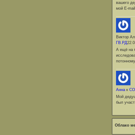
вашего де
мой Е-mai
Виктор Ал
ГВ.РД
22.0
А ещё на 
исследова
потонному
Анна
к
СО
Мой деду
был участ
Облако ме