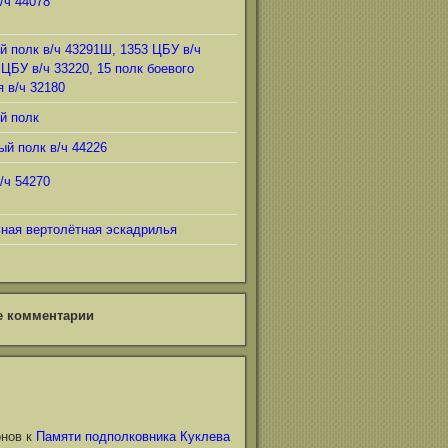
/ч 44078
й полк в/ч 43291Ш, 1353 ЦБУ в/ч
 ЦБУ в/ч 33220, 15 полк боевого
 в/ч 32180
й полк
ый полк в/ч 44226
/ч 54270
ьная вертолётная эскадрилья
е комментарии
онов
к
Памяти подполковника Куклева