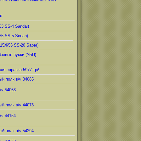
е
63 SS-4 Sandal)
65 SS-5 Scean)
(15Ж53 SS-20 Saber)
боевые пуски (УБП)
ая справка 5977 трб
ый полк в/ч 34085
/ч 54063
ый полк в/ч 44073
/ч 44154
ый полк в/ч 54294