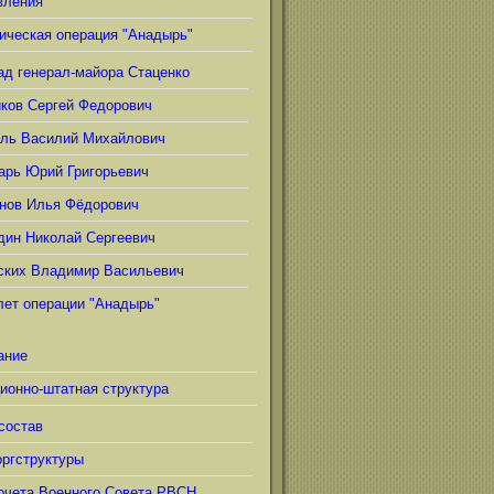
вления
ическая операция "Анадырь"
ад генерал-майора Стаценко
иков Сергей Федорович
ель Василий Михайлович
арь Юрий Григорьевич
нов Илья Фёдорович
дин Николай Сергеевич
ских Владимир Васильевич
лет операции "Анадырь"
ание
ионно-штатная структура
состав
ргструктуры
очета Военного Совета РВСН