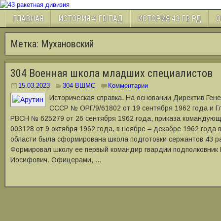
ГЛАВНАЯ
ИСТОРИЯ 4 ГВ.ПАД
ИСТОРИЯ 43 ГВ.РД
О
Метка:
Мухановский
304 Военная школа младших специалистов
15.03.2023
304 ВШМС
Комментарии
Историческая справка. На основании Директив Ген
СССР № ОРГ/9/61802 от 19 сентября 1962 года и 
РВСН № 625279 от 26 сентября 1962 года, приказа командующ
003128 от 9 октября 1962 года, в ноябре – декабре 1962 года 
области была сформирована школа подготовки сержантов 43 р
Формировал школу ее первый командир гвардии подполковник 
Иосифович. Офицерами, …