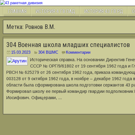
ГЛАВНАЯ
ИСТОРИЯ 4 ГВ.ПАД
ИСТОРИЯ 43 ГВ.РД
О
Метка:
Ровнов В.М.
304 Военная школа младших специалистов
15.03.2023
304 ВШМС
Комментарии
Историческая справка. На основании Директив Ген
СССР № ОРГ/9/61802 от 19 сентября 1962 года и 
РВСН № 625279 от 26 сентября 1962 года, приказа командующ
003128 от 9 октября 1962 года, в ноябре – декабре 1962 года 
области была сформирована школа подготовки сержантов 43 р
Формировал школу ее первый командир гвардии подполковник 
Иосифович. Офицерами, …