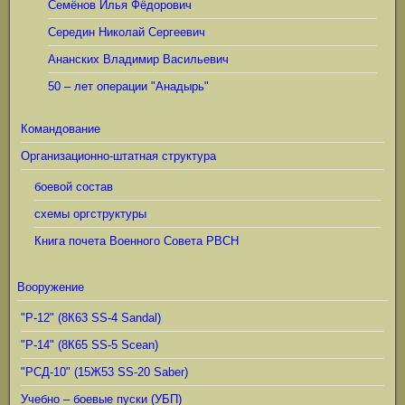
Семёнов Илья Фёдорович
Середин Николай Сергеевич
Ананских Владимир Васильевич
50 – лет операции "Анадырь"
Командование
Организационно-штатная структура
боевой состав
схемы оргструктуры
Книга почета Военного Совета РВСН
Вооружение
"Р-12" (8К63 SS-4 Sandal)
"Р-14" (8К65 SS-5 Scean)
"РСД-10" (15Ж53 SS-20 Saber)
Учебно – боевые пуски (УБП)