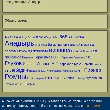
спец.операции Анадырь.
Облако меток
668
43
43 РА
43 рд
51
200
665
АХТЫРКА
664
664 рп
Анадырь
Багаутдинов
Ананских
Бедратый
Билык В.Д.
Винница
Волков
ВОЛКОВ АЛЕКСАНДР ПЕТРОВИЧ
Волков А.П.
Герасимов В.П.
ГЕРАСИМОВ
Гавриков
Герасько
Герасько А.П.
Глухов
Иванов А.Г.
Иванов
Каракаев
Куба
Ламаш
Ламаш
Пионер
Лебедин
В.Г.
Неделин В.С.
Николаенко
Николаенко Н.П.
Ромны
ТОПОЛЬЦЕВ
Тополь
Чуприянов
Р–14
Свирин
Холод
Чуприянов В.Л.
Шадрин
43 ракетная дивизия © 2023 | Оставляя комментарий на сайте или
используя форму обратной связи, вы соглашаетесь с
правилами