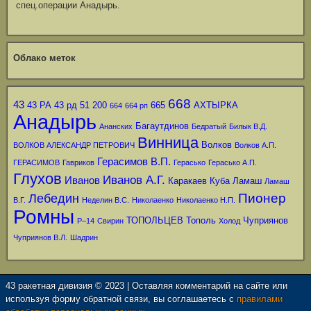
спец.операции Анадырь.
Облако меток
668
43
43 РА
43 рд
51
200
665
АХТЫРКА
664
664 рп
Анадырь
Багаутдинов
Ананских
Бедратый
Билык В.Д.
Винница
Волков
ВОЛКОВ АЛЕКСАНДР ПЕТРОВИЧ
Волков А.П.
Герасимов В.П.
ГЕРАСИМОВ
Гавриков
Герасько
Герасько А.П.
Глухов
Иванов А.Г.
Иванов
Каракаев
Куба
Ламаш
Ламаш
Пионер
Лебедин
В.Г.
Неделин В.С.
Николаенко
Николаенко Н.П.
Ромны
ТОПОЛЬЦЕВ
Тополь
Чуприянов
Р–14
Свирин
Холод
Чуприянов В.Л.
Шадрин
43 ракетная дивизия © 2023 | Оставляя комментарий на сайте или
используя форму обратной связи, вы соглашаетесь с
правилами