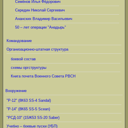
Семёнов Илья Фёдорович
Середин Николай Сергеевич
Ананских Владимир Васильевич
50 – лет операции "Анадырь"
Командование
Организационно-штатная структура
боевой состав
схемы оргструктуры
Книга почета Военного Совета РВСН
Вооружение
"Р-12" (8К63 SS-4 Sandal)
"Р-14" (8К65 SS-5 Scean)
"РСД-10" (15Ж53 SS-20 Saber)
Учебно – боевые пуски (УБП)