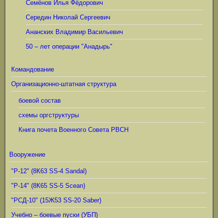
Семёнов Илья Фёдорович
Середин Николай Сергеевич
Ананских Владимир Васильевич
50 – лет операции "Анадырь"
Командование
Организационно-штатная структура
боевой состав
схемы оргструктуры
Книга почета Военного Совета РВСН
Вооружение
"Р-12" (8К63 SS-4 Sandal)
"Р-14" (8К65 SS-5 Scean)
"РСД-10" (15Ж53 SS-20 Saber)
Учебно – боевые пуски (УБП)