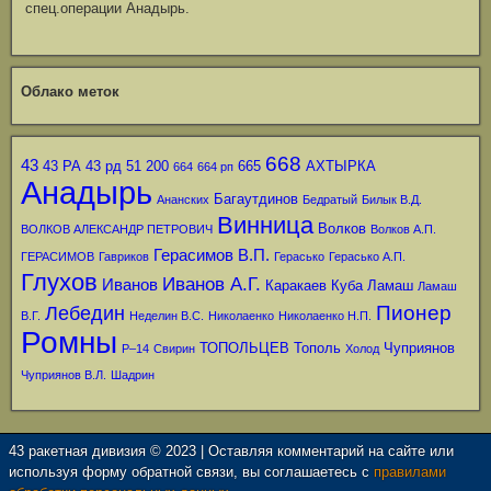
спец.операции Анадырь.
Облако меток
668
43
43 РА
43 рд
51
200
665
АХТЫРКА
664
664 рп
Анадырь
Багаутдинов
Ананских
Бедратый
Билык В.Д.
Винница
Волков
ВОЛКОВ АЛЕКСАНДР ПЕТРОВИЧ
Волков А.П.
Герасимов В.П.
ГЕРАСИМОВ
Гавриков
Герасько
Герасько А.П.
Глухов
Иванов А.Г.
Иванов
Каракаев
Куба
Ламаш
Ламаш
Пионер
Лебедин
В.Г.
Неделин В.С.
Николаенко
Николаенко Н.П.
Ромны
ТОПОЛЬЦЕВ
Тополь
Чуприянов
Р–14
Свирин
Холод
Чуприянов В.Л.
Шадрин
43 ракетная дивизия © 2023 | Оставляя комментарий на сайте или
используя форму обратной связи, вы соглашаетесь с
правилами