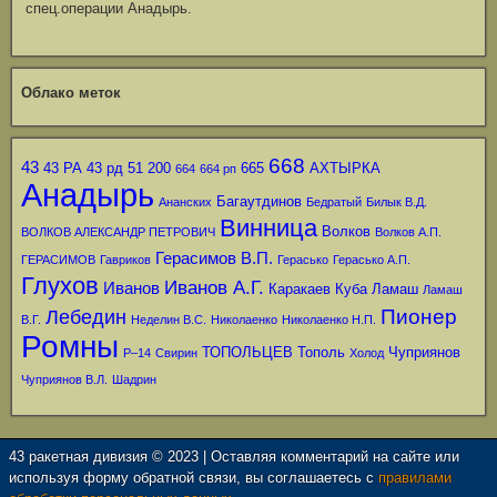
спец.операции Анадырь.
Облако меток
668
43
43 РА
43 рд
51
200
665
АХТЫРКА
664
664 рп
Анадырь
Багаутдинов
Ананских
Бедратый
Билык В.Д.
Винница
Волков
ВОЛКОВ АЛЕКСАНДР ПЕТРОВИЧ
Волков А.П.
Герасимов В.П.
ГЕРАСИМОВ
Гавриков
Герасько
Герасько А.П.
Глухов
Иванов А.Г.
Иванов
Каракаев
Куба
Ламаш
Ламаш
Пионер
Лебедин
В.Г.
Неделин В.С.
Николаенко
Николаенко Н.П.
Ромны
ТОПОЛЬЦЕВ
Тополь
Чуприянов
Р–14
Свирин
Холод
Чуприянов В.Л.
Шадрин
43 ракетная дивизия © 2023 | Оставляя комментарий на сайте или
используя форму обратной связи, вы соглашаетесь с
правилами