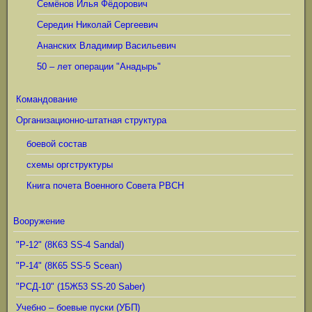
Семёнов Илья Фёдорович
Середин Николай Сергеевич
Ананских Владимир Васильевич
50 – лет операции "Анадырь"
Командование
Организационно-штатная структура
боевой состав
схемы оргструктуры
Книга почета Военного Совета РВСН
Вооружение
"Р-12" (8К63 SS-4 Sandal)
"Р-14" (8К65 SS-5 Scean)
"РСД-10" (15Ж53 SS-20 Saber)
Учебно – боевые пуски (УБП)