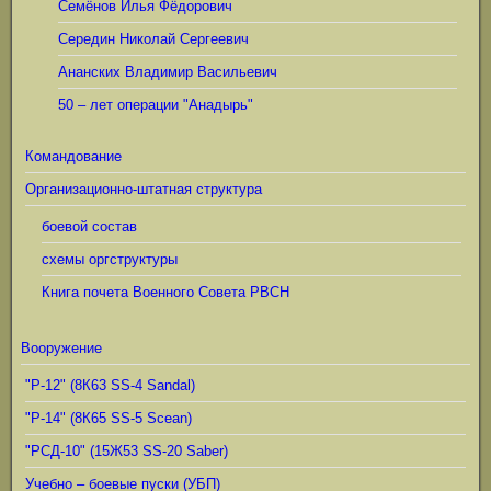
Семёнов Илья Фёдорович
Середин Николай Сергеевич
Ананских Владимир Васильевич
50 – лет операции "Анадырь"
Командование
Организационно-штатная структура
боевой состав
схемы оргструктуры
Книга почета Военного Совета РВСН
Вооружение
"Р-12" (8К63 SS-4 Sandal)
"Р-14" (8К65 SS-5 Scean)
"РСД-10" (15Ж53 SS-20 Saber)
Учебно – боевые пуски (УБП)