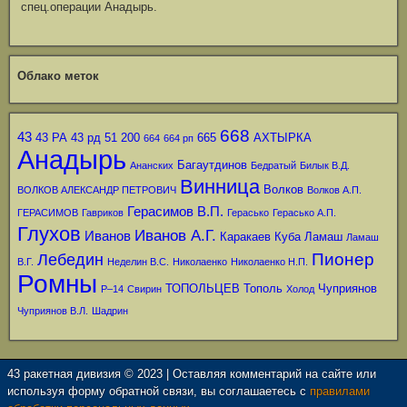
спец.операции Анадырь.
Облако меток
668
43
43 РА
43 рд
51
200
665
АХТЫРКА
664
664 рп
Анадырь
Багаутдинов
Ананских
Бедратый
Билык В.Д.
Винница
Волков
ВОЛКОВ АЛЕКСАНДР ПЕТРОВИЧ
Волков А.П.
Герасимов В.П.
ГЕРАСИМОВ
Гавриков
Герасько
Герасько А.П.
Глухов
Иванов А.Г.
Иванов
Каракаев
Куба
Ламаш
Ламаш
Пионер
Лебедин
В.Г.
Неделин В.С.
Николаенко
Николаенко Н.П.
Ромны
ТОПОЛЬЦЕВ
Тополь
Чуприянов
Р–14
Свирин
Холод
Чуприянов В.Л.
Шадрин
43 ракетная дивизия © 2023 | Оставляя комментарий на сайте или
используя форму обратной связи, вы соглашаетесь с
правилами