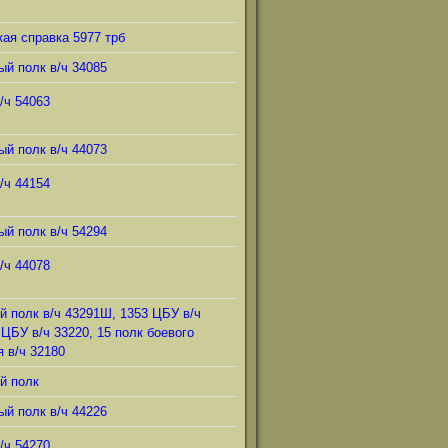
ая справка 5977 трб
ый полк в/ч 34085
/ч 54063
ый полк в/ч 44073
/ч 44154
ый полк в/ч 54294
/ч 44078
й полк в/ч 43291Ш, 1353 ЦБУ в/ч
 ЦБУ в/ч 33220, 15 полк боевого
 в/ч 32180
й полк
ый полк в/ч 44226
/ч 54270