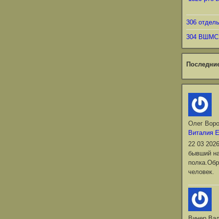
306 отдел
304 ВШМС
Последни
Олег Вор
Виталия 
22 03 202
бывший на
полка.Обр
человек.
Винер Ва