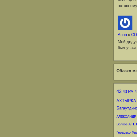
потонному
Анна
к
СО
Мой деду
был участ
Облако ме
43
43 РА
4
АХТЫРКА
Багаутдин
АЛЕКСАНДР
Волков А.П.
Герасько
Гер