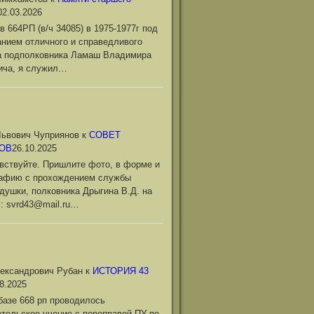
02.03.2026
в 664РП (в/ч 34085) в 1975-1977г под
нием отличного и справедливого
а подполковника Ламаш Владимира
ича, я служил…
ьвович Чуприянов
к
СОВЕТ
ОВ
26.10.2025
вствуйте. Пришлите фото, в форме и
рафию с прохождением службы
душки, полковника Дрыгина В.Д. на
l: svrd43@mail.ru…
ександрович Рубан
к
ИСТОРИЯ 43
8.2025
базе 668 рп проводилось
тельское учение с переправой ПУ по