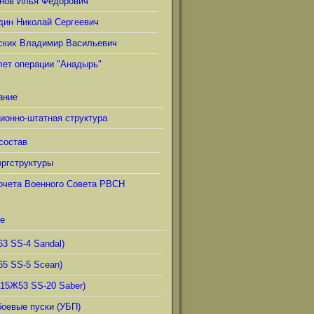
нов Илья Фёдорович
дин Николай Сергеевич
ских Владимир Васильевич
лет операции "Анадырь"
ание
ионно-штатная структура
состав
ргструктуры
очета Военного Совета РВСН
е
63 SS-4 Sandal)
65 SS-5 Scean)
(15Ж53 SS-20 Saber)
боевые пуски (УБП)