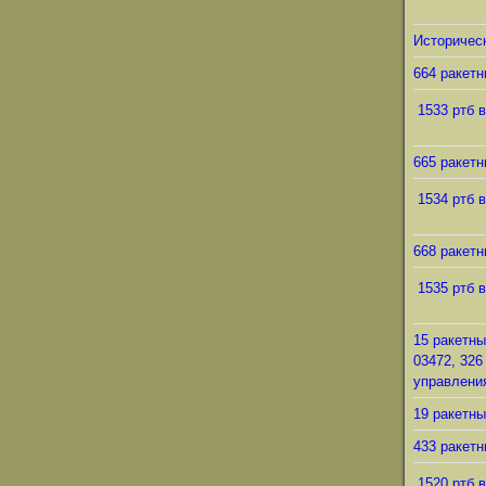
Историческ
664 ракетн
1533 ртб в
665 ракетн
1534 ртб в
668 ракетн
1535 ртб в
15 ракетны
03472, 326
управления
19 ракетны
433 ракетн
1520 ртб в