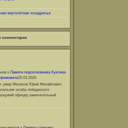
ьная вертолётная эскадрилья
е комментарии
онов
к
Памяти подполковника Куклева
Ефимовича
25.03.2026
6г умер Мелихов Юрий Михайлович,
чальник штаба лебедиского
азцовий офицер,замечательный
лимхаметов
к
Памяти старшего