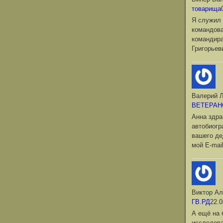
товарища
Я служил 
командова
командир
Григорьев
Валерий Л
ВЕТЕРАН
Анна здра
автобиог
вашего де
мой Е-mai
Виктор Ал
ГВ.РД
22.0
А ещё на 
исследова