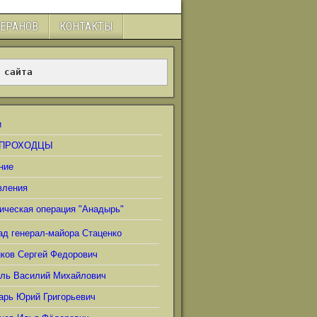
ТЕРАНОВ
КОНТАКТЫ
 сайта
и
ПРОХОДЦЫ
ние
вления
ическая операция "Анадырь"
ад генерал-майора Стаценко
иков Сергей Федорович
ель Василий Михайлович
арь Юрий Григорьевич