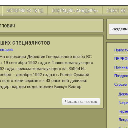
ИСТОРИЯ 43 ГВ.РД
ОПЕРАЦИЯ «АНАДЫРЬ»
СОВЕТ ВЕ
ппович
Разделы
дших специалистов
нтарии
Новост
 На основании Директив Генерального штаба ВС
ПЕРВО
т 19 сентября 1962 года и Главнокомандующего
Помина
62 года, приказа командующего в/ч 35564 №
ноябре – декабре 1962 года в г. Ромны Сумской
Поздра
 подготовки сержантов 43 ракетной дивизии.
Стратег
ндир гвардии подполковник Бовкун Виктор
Докл
Читать полностью
Гавр
Герз
Ланд