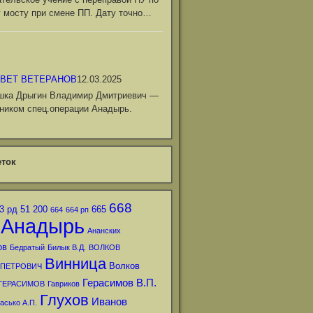
 мосту при смене ПП. Дату точно…
ВЕТ ВЕТЕРАНОВ
12.03.2025
шка Дрыгин Владимир Дмитриевич —
ником спец.операции Анадырь.
ток
668
3 рд
51
200
665
664
664 рп
Анадырь
Ананских
ов
Бедратый
Билык В.Д.
ВОЛКОВ
Винница
Волков
 ПЕТРОВИЧ
Герасимов В.П.
ГЕРАСИМОВ
Гавриков
Глухов
Иванов
асько А.П.