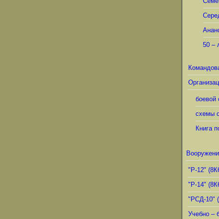
Семё
Сере
Анан
50 – 
Командов
Организац
боевой 
схемы о
Книга п
Вооружени
"Р-12" (8К
"Р-14" (8К
"РСД-10" 
Учебно – 