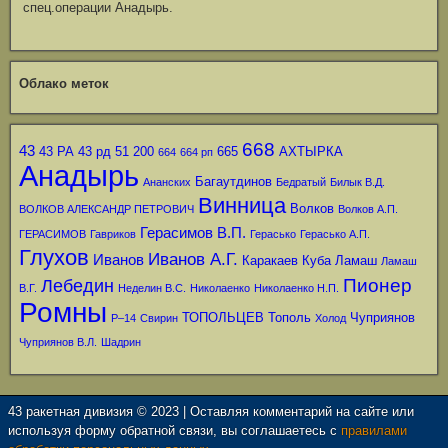
спец.операции Анадырь.
Облако меток
668
43
43 РА
43 рд
51
200
665
АХТЫРКА
664
664 рп
Анадырь
Багаутдинов
Ананских
Бедратый
Билык В.Д.
Винница
Волков
ВОЛКОВ АЛЕКСАНДР ПЕТРОВИЧ
Волков А.П.
Герасимов В.П.
ГЕРАСИМОВ
Гавриков
Герасько
Герасько А.П.
Глухов
Иванов А.Г.
Иванов
Каракаев
Куба
Ламаш
Ламаш
Пионер
Лебедин
В.Г.
Неделин В.С.
Николаенко
Николаенко Н.П.
Ромны
ТОПОЛЬЦЕВ
Тополь
Чуприянов
Р–14
Свирин
Холод
Чуприянов В.Л.
Шадрин
43 ракетная дивизия © 2023 | Оставляя комментарий на сайте или
используя форму обратной связи, вы соглашаетесь с
правилами