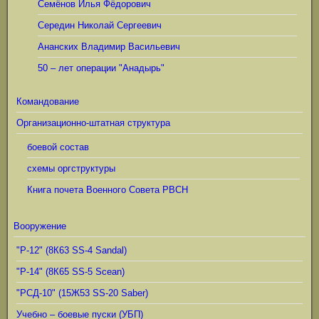
Семёнов Илья Фёдорович
Середин Николай Сергеевич
Ананских Владимир Васильевич
50 – лет операции "Анадырь"
Командование
Организационно-штатная структура
боевой состав
схемы оргструктуры
Книга почета Военного Совета РВСН
Вооружение
"Р-12" (8К63 SS-4 Sandal)
"Р-14" (8К65 SS-5 Scean)
"РСД-10" (15Ж53 SS-20 Saber)
Учебно – боевые пуски (УБП)