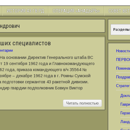
ИСТОРИЯ 43 ГВ.РД
ОПЕРАЦИЯ «АНАДЫРЬ»
СОВЕТ ВЕ
андрович
Разделы
дших специалистов
нтарии
Новост
 На основании Директив Генерального штаба ВС
ПЕРВО
т 19 сентября 1962 года и Главнокомандующего
Помина
62 года, приказа командующего в/ч 35564 №
ноябре – декабре 1962 года в г. Ромны Сумской
Поздра
 подготовки сержантов 43 ракетной дивизии.
Стратег
ндир гвардии подполковник Бовкун Виктор
Докл
Читать полностью
Гавр
Герз
Ланд