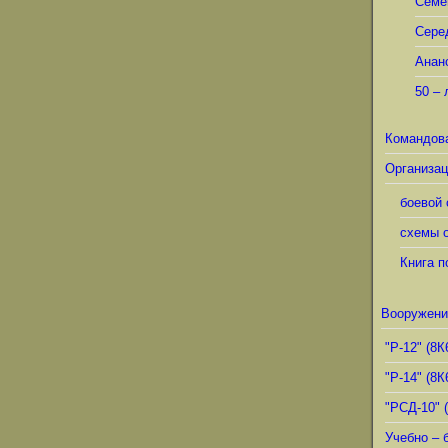
Семё
Сере
Анан
50 – 
Командов
Организац
боевой 
схемы о
Книга п
Вооружени
"Р-12" (8К
"Р-14" (8К
"РСД-10" 
Учебно – 