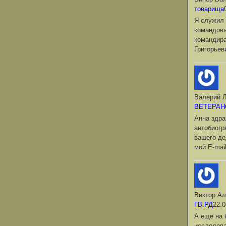
товарища
Я служил 
командова
командир
Григорьев
Валерий Л
ВЕТЕРАН
Анна здра
автобиог
вашего де
мой Е-mai
Виктор Ал
ГВ.РД
22.0
А ещё на 
исследова