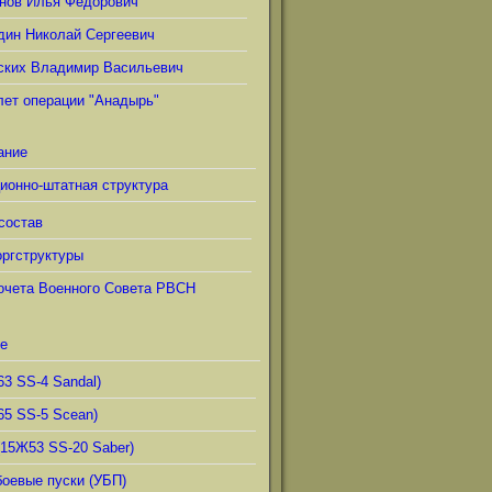
нов Илья Фёдорович
дин Николай Сергеевич
ских Владимир Васильевич
лет операции "Анадырь"
ание
ионно-штатная структура
состав
ргструктуры
очета Военного Совета РВСН
е
63 SS-4 Sandal)
65 SS-5 Scean)
(15Ж53 SS-20 Saber)
боевые пуски (УБП)