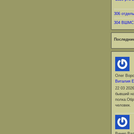
306 отдел
304 ВШМС
Последни
Олег Вор
Виталия 
22 03 202
бывший на
полка.Обр
человек.
Винер Ва