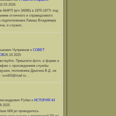
02.03.2026
в 664РП (в/ч 34085) в 1975-1977г под
нием отличного и справедливого
а подполковника Ламаш Владимира
ича, я служил…
ьвович Чуприянов
к
СОВЕТ
ОВ
26.10.2025
вствуйте. Пришлите фото, в форме и
рафию с прохождением службы
душки, полковника Дрыгина В.Д. на
l: svrd43@mail.ru…
ександрович Рубан
к
ИСТОРИЯ 43
8.2025
базе 668 рп проводилось
тельское учение с переправой ПУ по