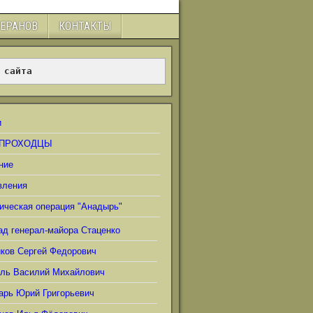
ТЕРАНОВ
КОНТАКТЫ
 сайта
и
ПРОХОДЦЫ
ние
вления
ическая операция "Анадырь"
ад генерал-майора Стаценко
иков Сергей Федорович
ель Василий Михайлович
арь Юрий Григорьевич