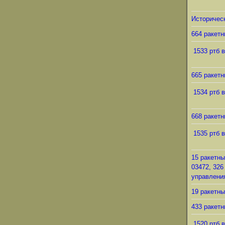
Историческ
664 ракетн
1533 ртб в
665 ракетн
1534 ртб в
668 ракетн
1535 ртб в
15 ракетны
03472, 326
управления
19 ракетны
433 ракетн
1520 ртб в