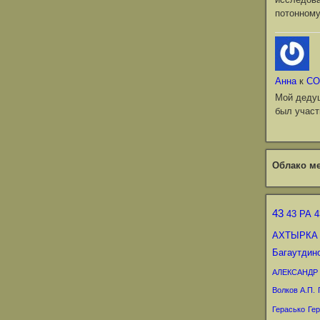
потонному
Анна
к
СО
Мой деду
был участ
Облако ме
43
43 РА
4
АХТЫРКА
Багаутдин
АЛЕКСАНДР
Волков А.П.
Герасько
Гер