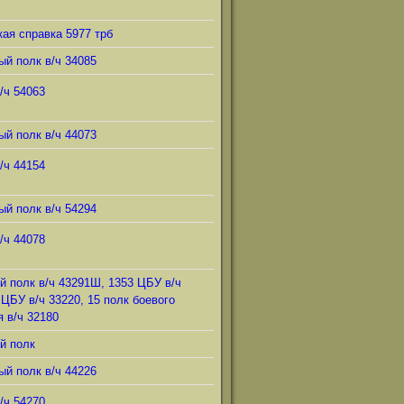
ая справка 5977 трб
ый полк в/ч 34085
/ч 54063
ый полк в/ч 44073
/ч 44154
ый полк в/ч 54294
/ч 44078
й полк в/ч 43291Ш, 1353 ЦБУ в/ч
 ЦБУ в/ч 33220, 15 полк боевого
 в/ч 32180
й полк
ый полк в/ч 44226
/ч 54270