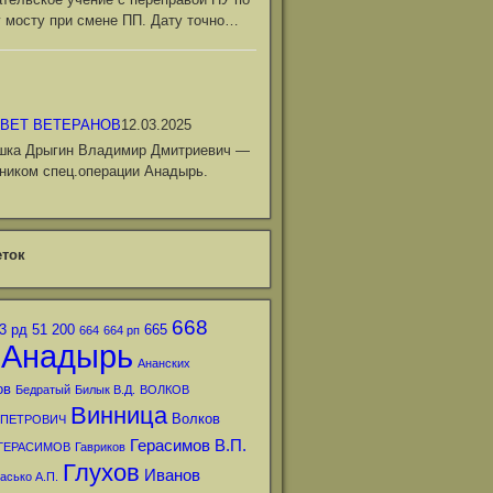
 мосту при смене ПП. Дату точно…
ВЕТ ВЕТЕРАНОВ
12.03.2025
шка Дрыгин Владимир Дмитриевич —
ником спец.операции Анадырь.
ток
668
3 рд
51
200
665
664
664 рп
Анадырь
Ананских
ов
Бедратый
Билык В.Д.
ВОЛКОВ
Винница
Волков
 ПЕТРОВИЧ
Герасимов В.П.
ГЕРАСИМОВ
Гавриков
Глухов
Иванов
асько А.П.