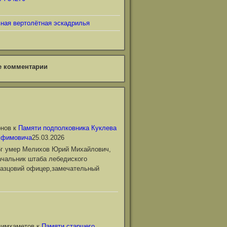
ьная вертолётная эскадрилья
е комментарии
онов
к
Памяти подполковника Куклева
Ефимовича
25.03.2026
6г умер Мелихов Юрий Михайлович,
чальник штаба лебедиского
азцовий офицер,замечательный
лимхаметов
к
Памяти старшего