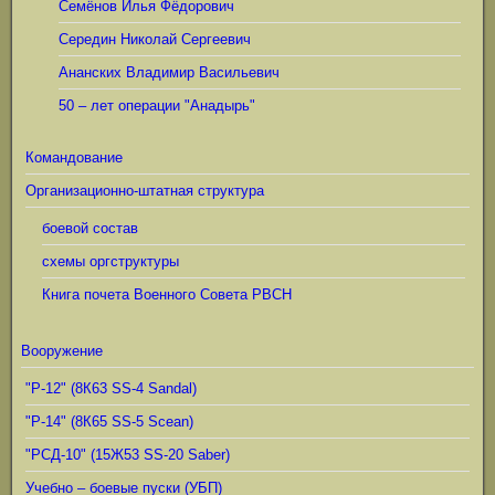
Семёнов Илья Фёдорович
Середин Николай Сергеевич
Ананских Владимир Васильевич
50 – лет операции "Анадырь"
Командование
Организационно-штатная структура
боевой состав
схемы оргструктуры
Книга почета Военного Совета РВСН
Вооружение
"Р-12" (8К63 SS-4 Sandal)
"Р-14" (8К65 SS-5 Scean)
"РСД-10" (15Ж53 SS-20 Saber)
Учебно – боевые пуски (УБП)