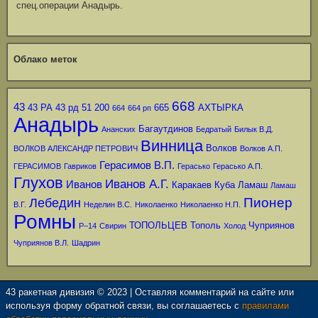
спец.операции Анадырь.
Облако меток
668
43
43 РА
43 рд
51
200
665
АХТЫРКА
664
664 рп
Анадырь
Багаутдинов
Ананских
Бедратый
Билык В.Д.
Винница
Волков
ВОЛКОВ АЛЕКСАНДР ПЕТРОВИЧ
Волков А.П.
Герасимов В.П.
ГЕРАСИМОВ
Гавриков
Герасько
Герасько А.П.
Глухов
Иванов А.Г.
Иванов
Каракаев
Куба
Ламаш
Ламаш
Пионер
Лебедин
В.Г.
Неделин В.С.
Николаенко
Николаенко Н.П.
Ромны
ТОПОЛЬЦЕВ
Тополь
Чуприянов
Р–14
Свирин
Холод
Чуприянов В.Л.
Шадрин
43 ракетная дивизия © 2023 | Оставляя комментарий на сайте или
используя форму обратной связи, вы соглашаетесь с
правилами