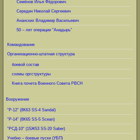
Семёнов Илья Фёдорович
Середин Николай Сергеевич
Ананских Владимир Васильевич
50 – лет операции "Анадырь"
Командование
Организационно-штатная структура
боевой состав
схемы оргструктуры
Книга почета Военного Совета РВСН
Вооружение
"Р-12" (8К63 SS-4 Sandal)
"Р-14" (8К65 SS-5 Scean)
"РСД-10" (15Ж53 SS-20 Saber)
Учебно – боевые пуски (УБП)