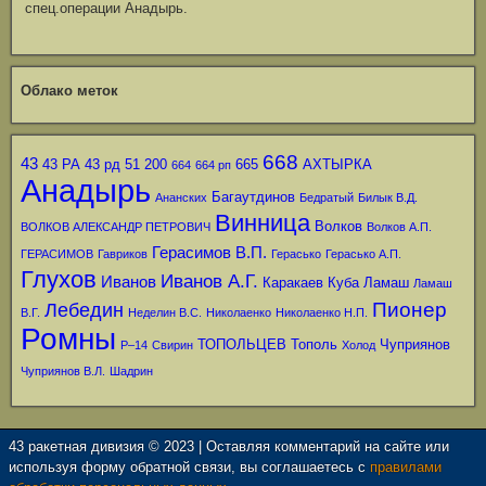
спец.операции Анадырь.
Облако меток
668
43
43 РА
43 рд
51
200
665
АХТЫРКА
664
664 рп
Анадырь
Багаутдинов
Ананских
Бедратый
Билык В.Д.
Винница
Волков
ВОЛКОВ АЛЕКСАНДР ПЕТРОВИЧ
Волков А.П.
Герасимов В.П.
ГЕРАСИМОВ
Гавриков
Герасько
Герасько А.П.
Глухов
Иванов А.Г.
Иванов
Каракаев
Куба
Ламаш
Ламаш
Пионер
Лебедин
В.Г.
Неделин В.С.
Николаенко
Николаенко Н.П.
Ромны
ТОПОЛЬЦЕВ
Тополь
Чуприянов
Р–14
Свирин
Холод
Чуприянов В.Л.
Шадрин
43 ракетная дивизия © 2023 | Оставляя комментарий на сайте или
используя форму обратной связи, вы соглашаетесь с
правилами