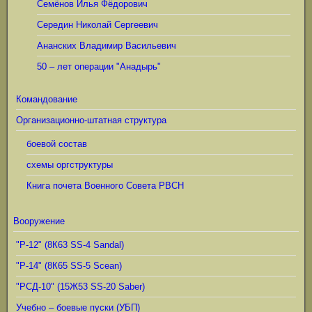
Семёнов Илья Фёдорович
Середин Николай Сергеевич
Ананских Владимир Васильевич
50 – лет операции "Анадырь"
Командование
Организационно-штатная структура
боевой состав
схемы оргструктуры
Книга почета Военного Совета РВСН
Вооружение
"Р-12" (8К63 SS-4 Sandal)
"Р-14" (8К65 SS-5 Scean)
"РСД-10" (15Ж53 SS-20 Saber)
Учебно – боевые пуски (УБП)