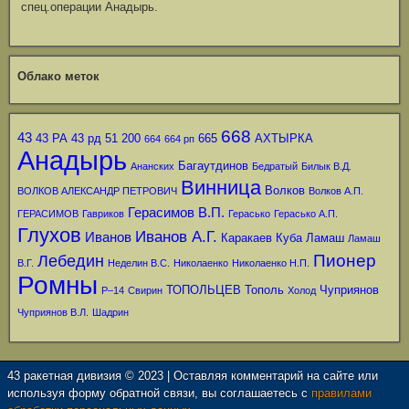
спец.операции Анадырь.
Облако меток
668
43
43 РА
43 рд
51
200
665
АХТЫРКА
664
664 рп
Анадырь
Багаутдинов
Ананских
Бедратый
Билык В.Д.
Винница
Волков
ВОЛКОВ АЛЕКСАНДР ПЕТРОВИЧ
Волков А.П.
Герасимов В.П.
ГЕРАСИМОВ
Гавриков
Герасько
Герасько А.П.
Глухов
Иванов А.Г.
Иванов
Каракаев
Куба
Ламаш
Ламаш
Пионер
Лебедин
В.Г.
Неделин В.С.
Николаенко
Николаенко Н.П.
Ромны
ТОПОЛЬЦЕВ
Тополь
Чуприянов
Р–14
Свирин
Холод
Чуприянов В.Л.
Шадрин
43 ракетная дивизия © 2023 | Оставляя комментарий на сайте или
используя форму обратной связи, вы соглашаетесь с
правилами