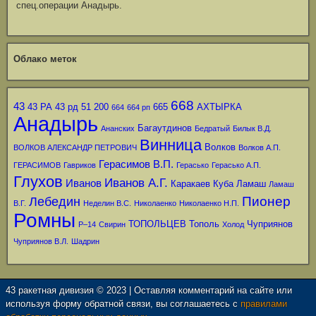
спец.операции Анадырь.
Облако меток
668
43
43 РА
43 рд
51
200
665
АХТЫРКА
664
664 рп
Анадырь
Багаутдинов
Ананских
Бедратый
Билык В.Д.
Винница
Волков
ВОЛКОВ АЛЕКСАНДР ПЕТРОВИЧ
Волков А.П.
Герасимов В.П.
ГЕРАСИМОВ
Гавриков
Герасько
Герасько А.П.
Глухов
Иванов А.Г.
Иванов
Каракаев
Куба
Ламаш
Ламаш
Пионер
Лебедин
В.Г.
Неделин В.С.
Николаенко
Николаенко Н.П.
Ромны
ТОПОЛЬЦЕВ
Тополь
Чуприянов
Р–14
Свирин
Холод
Чуприянов В.Л.
Шадрин
43 ракетная дивизия © 2023 | Оставляя комментарий на сайте или
используя форму обратной связи, вы соглашаетесь с
правилами