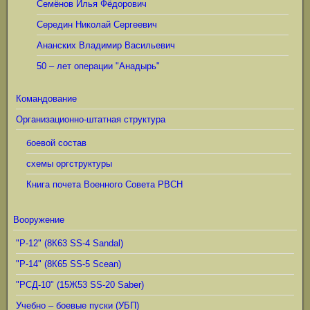
Семёнов Илья Фёдорович
Середин Николай Сергеевич
Ананских Владимир Васильевич
50 – лет операции "Анадырь"
Командование
Организационно-штатная структура
боевой состав
схемы оргструктуры
Книга почета Военного Совета РВСН
Вооружение
"Р-12" (8К63 SS-4 Sandal)
"Р-14" (8К65 SS-5 Scean)
"РСД-10" (15Ж53 SS-20 Saber)
Учебно – боевые пуски (УБП)